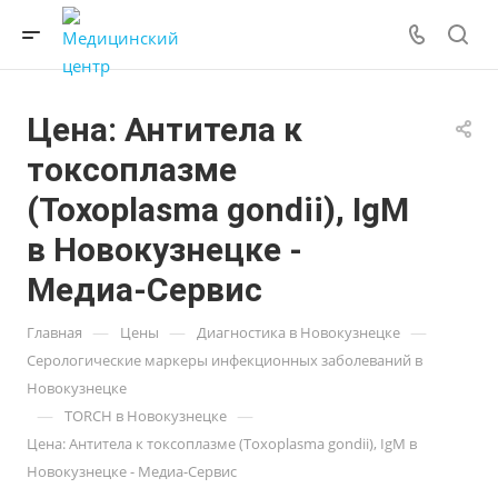
Цена: Антитела к
токсоплазме
(Toxoplasma gondii), IgM
в Новокузнецке -
Медиа-Сервис
—
—
—
Главная
Цены
Диагностика в Новокузнецке
Серологические маркеры инфекционных заболеваний в
Новокузнецке
—
—
TORCH в Новокузнецке
Цена: Антитела к токсоплазме (Toxoplasma gondii), IgM в
Новокузнецке - Медиа-Сервис