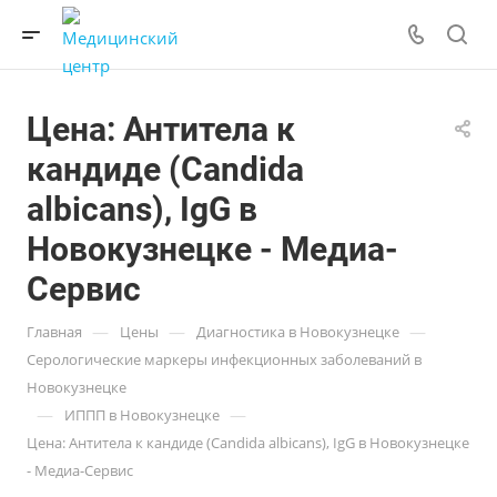
Цена: Антитела к
кандиде (Candida
albicans), IgG в
Новокузнецке - Медиа-
Сервис
—
—
—
Главная
Цены
Диагностика в Новокузнецке
Серологические маркеры инфекционных заболеваний в
Новокузнецке
—
—
ИППП в Новокузнецке
Цена: Антитела к кандиде (Candida albicans), IgG в Новокузнецке
- Медиа-Сервис