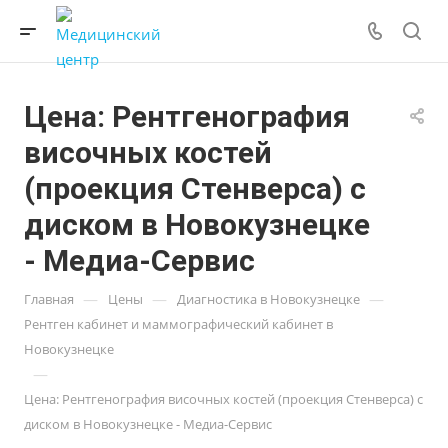
Цена: Рентгенография
височных костей
(проекция Стенверса) с
диском в Новокузнецке
- Медиа-Сервис
—
—
—
Главная
Цены
Диагностика в Новокузнецке
Рентген кабинет и маммографический кабинет в
Новокузнецке
—
Цена: Рентгенография височных костей (проекция Стенверса) с
диском в Новокузнецке - Медиа-Сервис