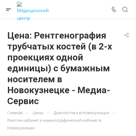
Цена: Рентгенография
трубчатых костей (в 2-х
проекциях одной
единицы) с бумажным
носителем в
Новокузнецке - Медиа-
Сервис
—
—
—
Главная
Цены
Диагностика в Новокузнецке
Рентген кабинет и маммографический кабинет в
Новокузнецке
—