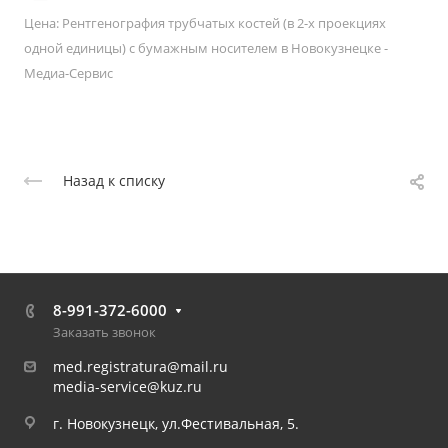
Цена: Рентгенография трубчатых костей (в 2-х проекциях
одной единицы) с бумажным носителем в Новокузнецке -
Медиа-Сервис
Назад к списку
8-991-372-6000
Заказать звонок
med.registratura@mail.ru
media-service@kuz.ru
г. Новокузнецк, ул.Фестивальная, 5.