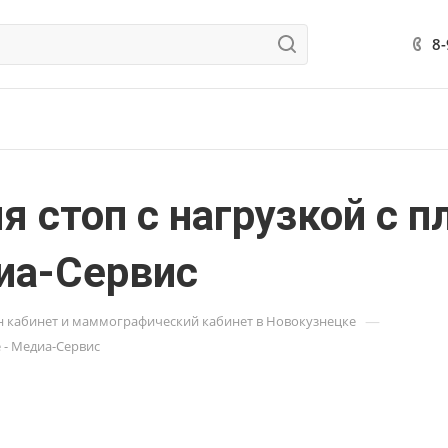
8
я стоп с нагрузкой с п
иа-Сервис
—
н кабинет и маммографический кабинет в Новокузнецке
 - Медиа-Сервис