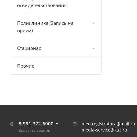
освидетельствования
Поликлиника (Запись на
прием)
Стационар
Прочие
8-991-372-6000
med.registratura@mail.ru
media-service@kuz.ru
Заказать звонок