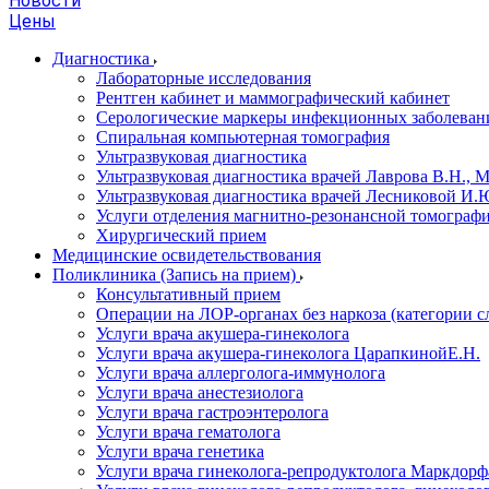
Новости
Цены
Диагностика
Лабораторные исследования
Рентген кабинет и маммографический кабинет
Серологические маркеры инфекционных заболеван
Спиральная компьютерная томография
Ультразвуковая диагностика
Ультразвуковая диагностика врачей Лаврова В.Н., 
Ультразвуковая диагностика врачей Лесниковой И.Ю
Услуги отделения магнитно-резонансной томограф
Хирургический прием
Медицинские освидетельствования
Поликлиника (Запись на прием)
Консультативный прием
Операции на ЛОР-органах без наркоза (категории 
Услуги врача акушера-гинеколога
Услуги врача акушера-гинеколога ЦарапкинойЕ.Н.
Услуги врача аллерголога-иммунолога
Услуги врача анестезиолога
Услуги врача гастроэнтеролога
Услуги врача гематолога
Услуги врача генетика
Услуги врача гинеколога-репродуктолога Маркдорфа