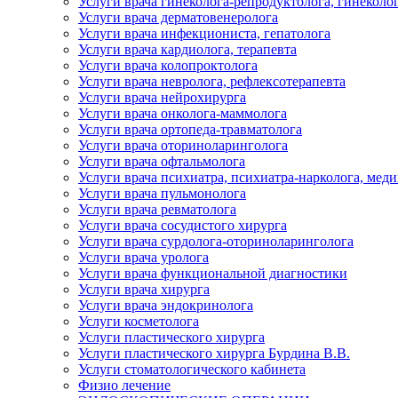
Услуги врача гинеколога-репродуктолога, гинеколо
Услуги врача дерматовенеролога
Услуги врача инфекциониста, гепатолога
Услуги врача кардиолога, терапевта
Услуги врача колопроктолога
Услуги врача невролога, рефлексотерапевта
Услуги врача нейрохирурга
Услуги врача онколога-маммолога
Услуги врача ортопеда-травматолога
Услуги врача оториноларинголога
Услуги врача офтальмолога
Услуги врача психиатра, психиатра-нарколога, мед
Услуги врача пульмонолога
Услуги врача ревматолога
Услуги врача сосудистого хирурга
Услуги врача сурдолога-оториноларинголога
Услуги врача уролога
Услуги врача функциональной диагностики
Услуги врача хирурга
Услуги врача эндокринолога
Услуги косметолога
Услуги пластического хирурга
Услуги пластического хирурга Бурдина В.В.
Услуги стоматологического кабинета
Физио лечение