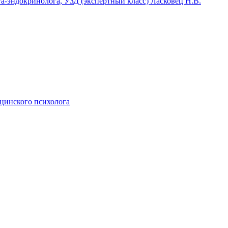
га-эндокринолога, УЗД (экспертный класс) Ласковец Н.В.
ицинского психолога