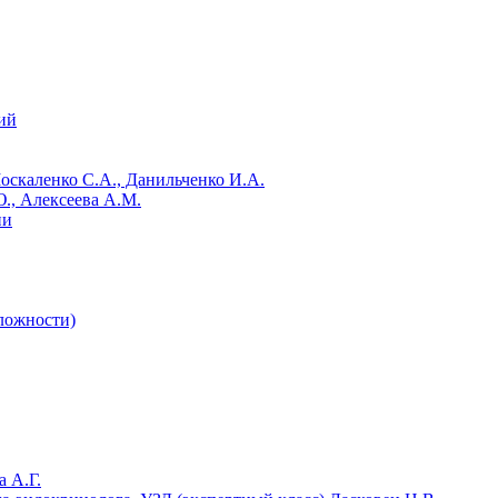
ий
Москаленко С.А., Данильченко И.А.
., Алексеева А.М.
ии
сложности)
 А.Г.