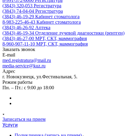
8-991-372-6000
Регистратура
(3843) 320-053
Регистратура
(3843) 74-04-04
Регистратура
(3843) 46-19-29
Кабинет стоматолога
8-983-225-46-43
Кабинет стоматолога
(3843) 46-26-92
Аптека
(3843) 46-19-34
Отделение лучевой диагностики (рентген)
(3843) 46-27-00
МРТ, СКТ, маммография
8-960-907-11-10
МРТ, СКТ, маммография
Заказать звонок
E-mail
med.registratura@mail.ru
media-service@kuz.ru
Адрес
г. Новокузнецк, ул.Фестивальная, 5.
Режим работы
Пн. – Пт.: с 9:00 до 18:00
Записаться на прием
Услуги
Поликлиника (запись на прием)