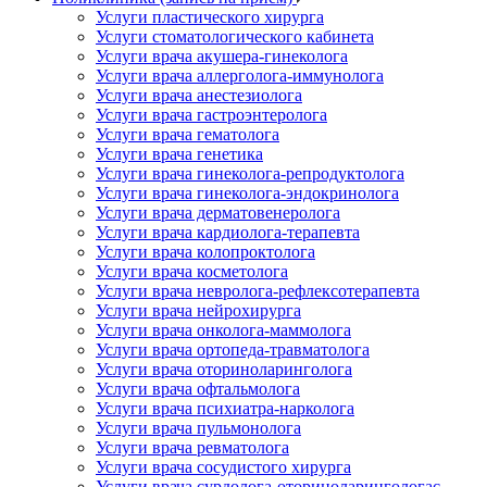
Услуги пластического хирурга
Услуги стоматологического кабинета
Услуги врача акушера-гинеколога
Услуги врача аллерголога-иммунолога
Услуги врача анестезиолога
Услуги врача гастроэнтеролога
Услуги врача гематолога
Услуги врача генетика
Услуги врача гинеколога-репродуктолога
Услуги врача гинеколога-эндокринолога
Услуги врача дерматовенеролога
Услуги врача кардиолога-терапевта
Услуги врача колопроктолога
Услуги врача косметолога
Услуги врача невролога-рефлексотерапевта
Услуги врача нейрохирурга
Услуги врача онколога-маммолога
Услуги врача ортопеда-травматолога
Услуги врача оториноларинголога
Услуги врача офтальмолога
Услуги врача психиатра-нарколога
Услуги врача пульмонолога
Услуги врача ревматолога
Услуги врача сосудистого хирурга
Услуги врача сурдолога-оториноларингологас