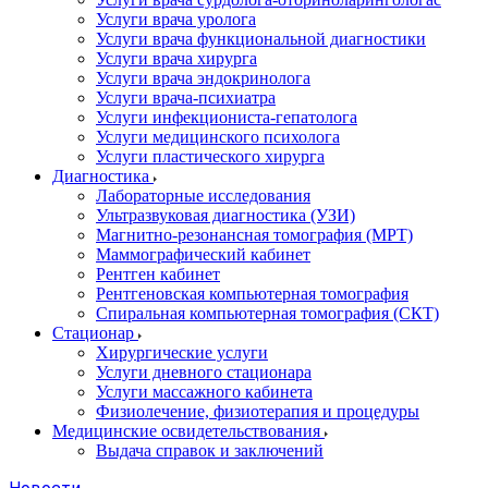
Услуги врача уролога
Услуги врача функциональной диагностики
Услуги врача хирурга
Услуги врача эндокринолога
Услуги врача-психиатра
Услуги инфекциониста-гепатолога
Услуги медицинского психолога
Услуги пластического хирурга
Диагностика
Лабораторные исследования
Ультразвуковая диагностика (УЗИ)
Магнитно-резонансная томография (МРТ)
Маммографический кабинет
Рентген кабинет
Рентгеновская компьютерная томография
Спиральная компьютерная томография (СКТ)
Стационар
Хирургические услуги
Услуги дневного стационара
Услуги массажного кабинета
Физиолечение, физиотерапия и процедуры
Медицинские освидетельствования
Выдача справок и заключений