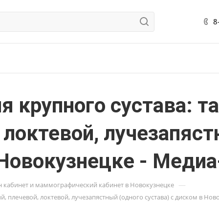
8
я крупного сустава: т
 локтевой, лучезапяст
 Новокузнецке - Меди
—
н кабинет и маммографический кабинет в Новокузнецке
, плечевой, локтевой, лучезапястный (одного сустава) с диском в Нов