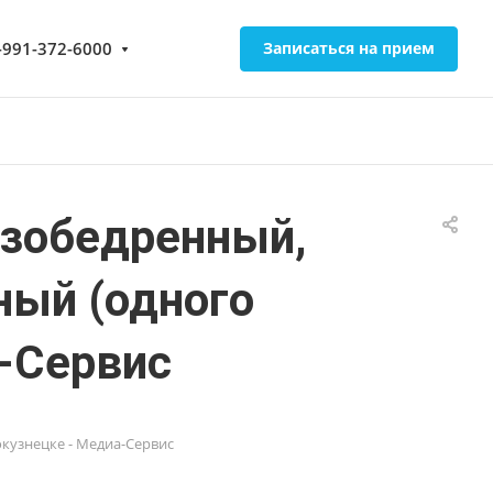
-991-372-6000
Записаться на прием
азобедренный,
ный (одного
а-Сервис
окузнецке - Медиа-Сервис