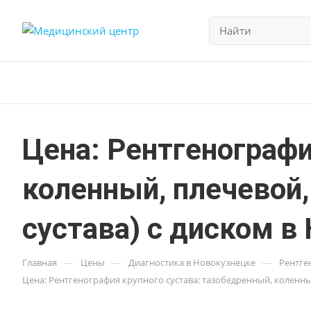
Цена: Рентгенографи
коленный, плечевой,
сустава) с диском в
—
—
—
Главная
Цены
Диагностика в Новокузнецке
Рентге
Цена: Рентгенография крупного сустава: тазобедренный, коленный