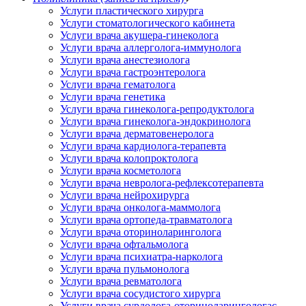
Услуги пластического хирурга
Услуги стоматологического кабинета
Услуги врача акушера-гинеколога
Услуги врача аллерголога-иммунолога
Услуги врача анестезиолога
Услуги врача гастроэнтеролога
Услуги врача гематолога
Услуги врача генетика
Услуги врача гинеколога-репродуктолога
Услуги врача гинеколога-эндокринолога
Услуги врача дерматовенеролога
Услуги врача кардиолога-терапевта
Услуги врача колопроктолога
Услуги врача косметолога
Услуги врача невролога-рефлексотерапевта
Услуги врача нейрохирурга
Услуги врача онколога-маммолога
Услуги врача ортопеда-травматолога
Услуги врача оториноларинголога
Услуги врача офтальмолога
Услуги врача психиатра-нарколога
Услуги врача пульмонолога
Услуги врача ревматолога
Услуги врача сосудистого хирурга
Услуги врача сурдолога-оториноларингологас