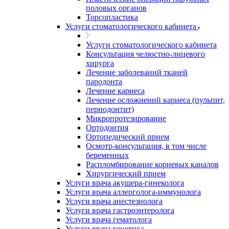
половых органов
Торсопластика
Услуги стоматологического кабинета
Услуги стоматологического кабинета
Консультация челюстно-лицевого
хирурга
Лечение заболеваний тканей
пародонта
Лечение кариеса
Лечение осложнений кариеса (пульпит,
периодонтит)
Микропротезирование
Ортодонтия
Ортопедический прием
Осмотр-консультация, в том числе
беременных
Распломбирование корневых каналов
Хирургический прием
Услуги врача акушера-гинеколога
Услуги врача аллерголога-иммунолога
Услуги врача анестезиолога
Услуги врача гастроэнтеролога
Услуги врача гематолога
Услуги врача генетика