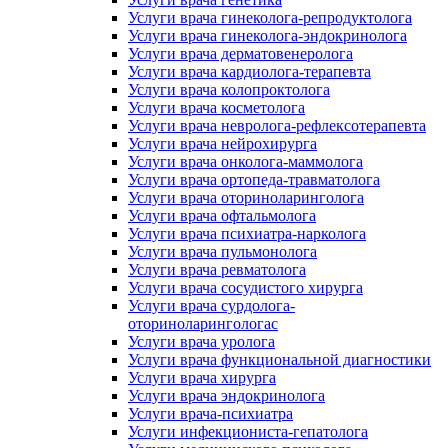
Услуги врача гинеколога-репродуктолога
Услуги врача гинеколога-эндокринолога
Услуги врача дерматовенеролога
Услуги врача кардиолога-терапевта
Услуги врача колопроктолога
Услуги врача косметолога
Услуги врача невролога-рефлексотерапевта
Услуги врача нейрохирурга
Услуги врача онколога-маммолога
Услуги врача ортопеда-травматолога
Услуги врача оториноларинголога
Услуги врача офтальмолога
Услуги врача психиатра-нарколога
Услуги врача пульмонолога
Услуги врача ревматолога
Услуги врача сосудистого хирурга
Услуги врача сурдолога-
оториноларингологас
Услуги врача уролога
Услуги врача функциональной диагностики
Услуги врача хирурга
Услуги врача эндокринолога
Услуги врача-психиатра
Услуги инфекциониста-гепатолога