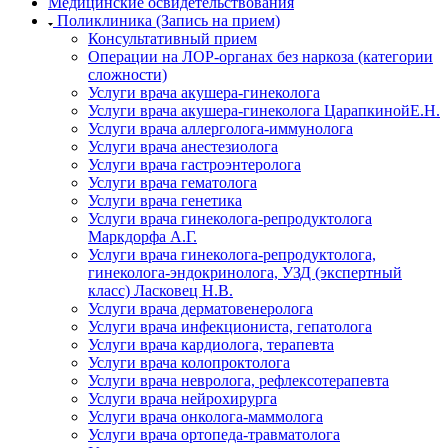
Медицинские освидетельствования
Поликлиника (Запись на прием)
Консультативный прием
Операции на ЛОР-органах без наркоза (категории
сложности)
Услуги врача акушера-гинеколога
Услуги врача акушера-гинеколога ЦарапкинойЕ.Н.
Услуги врача аллерголога-иммунолога
Услуги врача анестезиолога
Услуги врача гастроэнтеролога
Услуги врача гематолога
Услуги врача генетика
Услуги врача гинеколога-репродуктолога
Маркдорфа А.Г.
Услуги врача гинеколога-репродуктолога,
гинеколога-эндокринолога, УЗД (экспертный
класс) Ласковец Н.В.
Услуги врача дерматовенеролога
Услуги врача инфекциониста, гепатолога
Услуги врача кардиолога, терапевта
Услуги врача колопроктолога
Услуги врача невролога, рефлексотерапевта
Услуги врача нейрохирурга
Услуги врача онколога-маммолога
Услуги врача ортопеда-травматолога