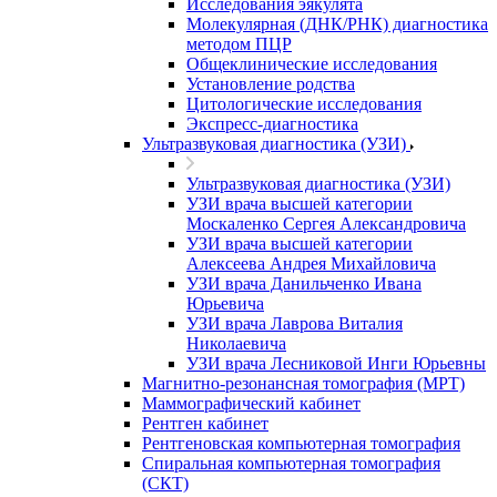
Исследования эякулята
Молекулярная (ДНК/РНК) диагностика
методом ПЦР
Общеклинические исследования
Установление родства
Цитологические исследования
Экспресс-диагностика
Ультразвуковая диагностика (УЗИ)
Ультразвуковая диагностика (УЗИ)
УЗИ врача высшей категории
Москаленко Сергея Александровича
УЗИ врача высшей категории
Алексеева Андрея Михайловича
УЗИ врача Данильченко Ивана
Юрьевича
УЗИ врача Лаврова Виталия
Николаевича
УЗИ врача Лесниковой Инги Юрьевны
Магнитно-резонансная томография (МРТ)
Маммографический кабинет
Рентген кабинет
Рентгеновская компьютерная томография
Спиральная компьютерная томография
(СКТ)