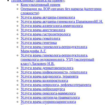
Поликлиника (Запись на прием)
Консультативный прием
Операции на ЛОР-органах без наркоза (категории
сложности)
Услуги врача акушера-гинеколога
Услуги врача акушера-гинеколога ЦарапкинойЕ.Н.
Услуги врача аллерголога-иммунолога
Услуги врача анестезиолога
Услуги врача гастроэнтеролога
Услуги врача гематолога
Услуги врача генетика
Услуги врача гинеколога-репродуктолога
Маркдорфа А.Г.
Услуги врача гинеколога-репродуктолога,
гинеколога-эндокринолога, УЗД (экспертный
класс) Ласковец Н.В.
Услуги врача дерматовенеролога
Услуги врача инфекциониста, гепатолога
Услуги врача кардиолога, терапевта
Услуги врача колопроктолога
Услуги врача невролога, рефлексотерапевта
Услуги врача нейрохирурга
Услуги врача онколога-маммолога
Услуги врача ортопеда-травматолога
Услуги врача оториноларинголога