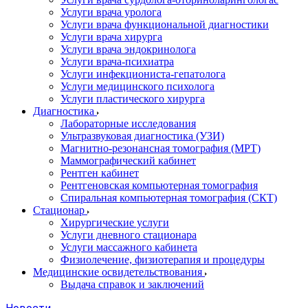
Услуги врача уролога
Услуги врача функциональной диагностики
Услуги врача хирурга
Услуги врача эндокринолога
Услуги врача-психиатра
Услуги инфекциониста-гепатолога
Услуги медицинского психолога
Услуги пластического хирурга
Диагностика
Лабораторные исследования
Ультразвуковая диагностика (УЗИ)
Магнитно-резонансная томография (МРТ)
Маммографический кабинет
Рентген кабинет
Рентгеновская компьютерная томография
Спиральная компьютерная томография (СКТ)
Стационар
Хирургические услуги
Услуги дневного стационара
Услуги массажного кабинета
Физиолечение, физиотерапия и процедуры
Медицинские освидетельствования
Выдача справок и заключений