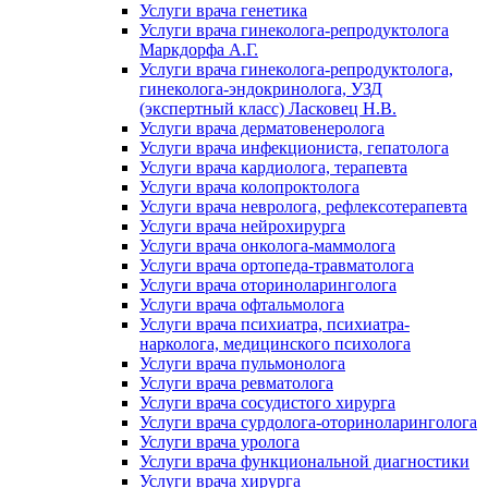
Услуги врача генетика
Услуги врача гинеколога-репродуктолога
Маркдорфа А.Г.
Услуги врача гинеколога-репродуктолога,
гинеколога-эндокринолога, УЗД
(экспертный класс) Ласковец Н.В.
Услуги врача дерматовенеролога
Услуги врача инфекциониста, гепатолога
Услуги врача кардиолога, терапевта
Услуги врача колопроктолога
Услуги врача невролога, рефлексотерапевта
Услуги врача нейрохирурга
Услуги врача онколога-маммолога
Услуги врача ортопеда-травматолога
Услуги врача оториноларинголога
Услуги врача офтальмолога
Услуги врача психиатра, психиатра-
нарколога, медицинского психолога
Услуги врача пульмонолога
Услуги врача ревматолога
Услуги врача сосудистого хирурга
Услуги врача сурдолога-оториноларинголога
Услуги врача уролога
Услуги врача функциональной диагностики
Услуги врача хирурга