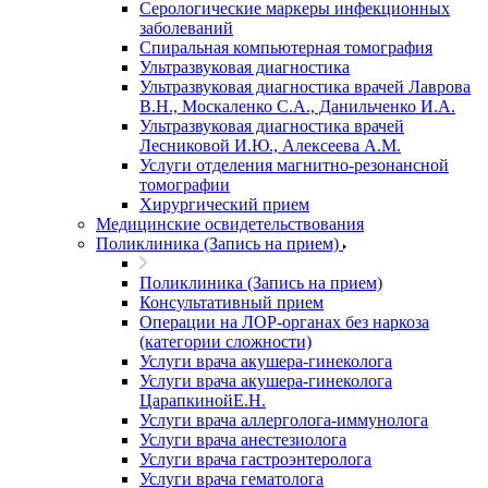
Серологические маркеры инфекционных
заболеваний
Спиральная компьютерная томография
Ультразвуковая диагностика
Ультразвуковая диагностика врачей Лаврова
В.Н., Москаленко С.А., Данильченко И.А.
Ультразвуковая диагностика врачей
Лесниковой И.Ю., Алексеева А.М.
Услуги отделения магнитно-резонансной
томографии
Хирургический прием
Медицинские освидетельствования
Поликлиника (Запись на прием)
Поликлиника (Запись на прием)
Консультативный прием
Операции на ЛОР-органах без наркоза
(категории сложности)
Услуги врача акушера-гинеколога
Услуги врача акушера-гинеколога
ЦарапкинойЕ.Н.
Услуги врача аллерголога-иммунолога
Услуги врача анестезиолога
Услуги врача гастроэнтеролога
Услуги врача гематолога