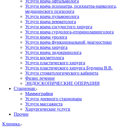
Услуги врача офтальмолога
Услуги врача психиатра, психиатра-нарколога,
медицинского психолога
Услуги врача пульмонолога
Услуги врача ревматолога
Услуги врача сосудистого хирурга
Услуги врача сурдолога-оториноларинголога
Услуги врача уролога
Услуги врача функциональной диагностики
Услуги врача хирурга
Услуги врача эндокринолога
Услуги косметолога
Услуги пластического хирурга
Услуги пластического хирурга Бурдина В.В.
Услуги стоматологического кабинета
Физио лечение
ЭНДОСКОПИЧЕСКИЕ ОПЕРАЦИИ
Стационар
Маммография
Услуги дневного стационара
Услуги массажиста
Хирургические услуги
Прочие
Клиника