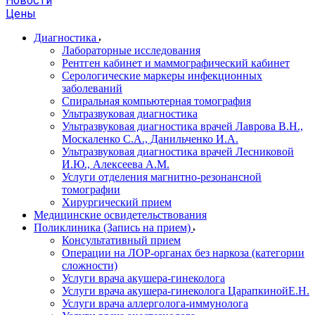
Новости
Цены
Диагностика
Лабораторные исследования
Рентген кабинет и маммографический кабинет
Серологические маркеры инфекционных
заболеваний
Спиральная компьютерная томография
Ультразвуковая диагностика
Ультразвуковая диагностика врачей Лаврова В.Н.,
Москаленко С.А., Данильченко И.А.
Ультразвуковая диагностика врачей Лесниковой
И.Ю., Алексеева А.М.
Услуги отделения магнитно-резонансной
томографии
Хирургический прием
Медицинские освидетельствования
Поликлиника (Запись на прием)
Консультативный прием
Операции на ЛОР-органах без наркоза (категории
сложности)
Услуги врача акушера-гинеколога
Услуги врача акушера-гинеколога ЦарапкинойЕ.Н.
Услуги врача аллерголога-иммунолога