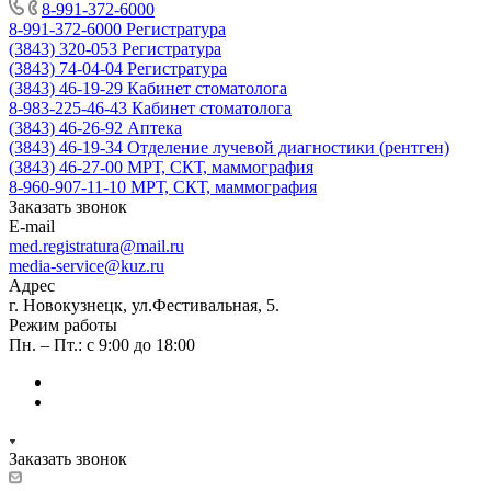
8-991-372-6000
8-991-372-6000
Регистратура
(3843) 320-053
Регистратура
(3843) 74-04-04
Регистратура
(3843) 46-19-29
Кабинет стоматолога
8-983-225-46-43
Кабинет стоматолога
(3843) 46-26-92
Аптека
(3843) 46-19-34
Отделение лучевой диагностики (рентген)
(3843) 46-27-00
МРТ, СКТ, маммография
8-960-907-11-10
МРТ, СКТ, маммография
Заказать звонок
E-mail
med.registratura@mail.ru
media-service@kuz.ru
Адрес
г. Новокузнецк, ул.Фестивальная, 5.
Режим работы
Пн. – Пт.: с 9:00 до 18:00
Заказать звонок