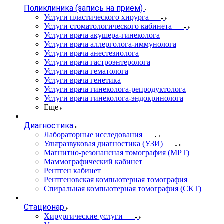
Поликлиника (запись на прием)
Услуги пластического хирурга
Услуги стоматологического кабинета
Услуги врача акушера-гинеколога
Услуги врача аллерголога-иммунолога
Услуги врача анестезиолога
Услуги врача гастроэнтеролога
Услуги врача гематолога
Услуги врача генетика
Услуги врача гинеколога-репродуктолога
Услуги врача гинеколога-эндокринолога
Еще
Диагностика
Лабораторные исследования
Ультразвуковая диагностика (УЗИ)
Магнитно-резонансная томография (МРТ)
Маммографический кабинет
Рентген кабинет
Рентгеновская компьютерная томография
Спиральная компьютерная томография (СКТ)
Стационар
Хирургические услуги