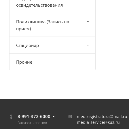
освидетельствования
Поликлиника (Запись на
прием)
Стационар
Прочие
8-991-372-6000
med.registratura@mail.ru
media-service@kuz.ru
Заказать звонок