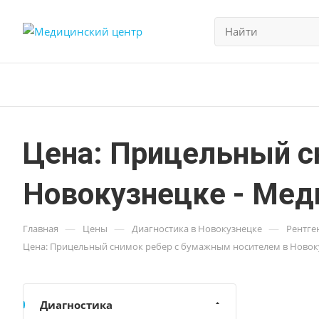
Цена: Прицельный с
Новокузнецке - Мед
—
—
—
Главная
Цены
Диагностика в Новокузнецке
Рентге
Цена: Прицельный снимок ребер с бумажным носителем в Новоку
Диагностика