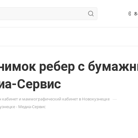
8
нимок ребер с бумаж
иа-Сервис
—
н кабинет и маммографический кабинет в Новокузнецке
знецке - Медиа-Сервис