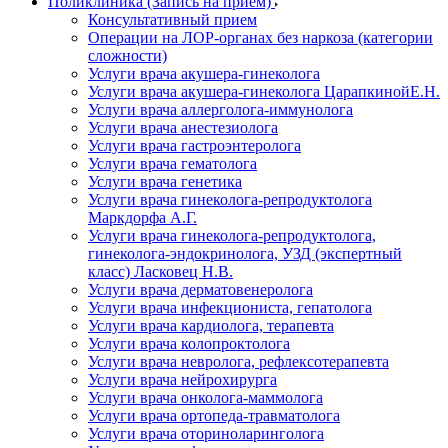
Поликлиника (Запись на прием)
Консультативный прием
Операции на ЛОР-органах без наркоза (категории
сложности)
Услуги врача акушера-гинеколога
Услуги врача акушера-гинеколога ЦарапкинойЕ.Н.
Услуги врача аллерголога-иммунолога
Услуги врача анестезиолога
Услуги врача гастроэнтеролога
Услуги врача гематолога
Услуги врача генетика
Услуги врача гинеколога-репродуктолога
Маркдорфа А.Г.
Услуги врача гинеколога-репродуктолога,
гинеколога-эндокринолога, УЗД (экспертный
класс) Ласковец Н.В.
Услуги врача дерматовенеролога
Услуги врача инфекциониста, гепатолога
Услуги врача кардиолога, терапевта
Услуги врача колопроктолога
Услуги врача невролога, рефлексотерапевта
Услуги врача нейрохирурга
Услуги врача онколога-маммолога
Услуги врача ортопеда-травматолога
Услуги врача оториноларинголога