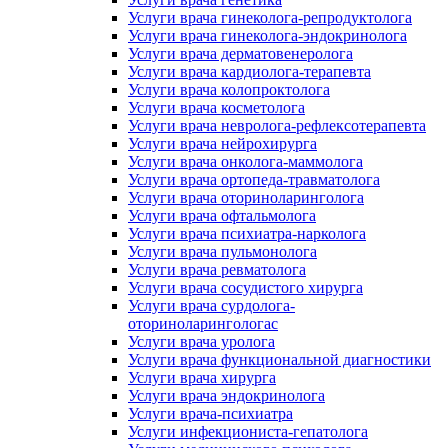
Услуги врача гинеколога-репродуктолога
Услуги врача гинеколога-эндокринолога
Услуги врача дерматовенеролога
Услуги врача кардиолога-терапевта
Услуги врача колопроктолога
Услуги врача косметолога
Услуги врача невролога-рефлексотерапевта
Услуги врача нейрохирурга
Услуги врача онколога-маммолога
Услуги врача ортопеда-травматолога
Услуги врача оториноларинголога
Услуги врача офтальмолога
Услуги врача психиатра-нарколога
Услуги врача пульмонолога
Услуги врача ревматолога
Услуги врача сосудистого хирурга
Услуги врача сурдолога-
оториноларингологас
Услуги врача уролога
Услуги врача функциональной диагностики
Услуги врача хирурга
Услуги врача эндокринолога
Услуги врача-психиатра
Услуги инфекциониста-гепатолога