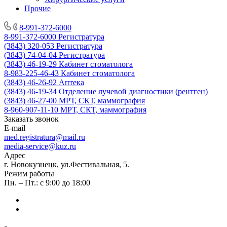
Прочие
8-991-372-6000
8-991-372-6000
Регистратура
(3843) 320-053
Регистратура
(3843) 74-04-04
Регистратура
(3843) 46-19-29
Кабинет стоматолога
8-983-225-46-43
Кабинет стоматолога
(3843) 46-26-92
Аптека
(3843) 46-19-34
Отделение лучевой диагностики (рентген)
(3843) 46-27-00
МРТ, СКТ, маммография
8-960-907-11-10
МРТ, СКТ, маммография
Заказать звонок
E-mail
med.registratura@mail.ru
media-service@kuz.ru
Адрес
г. Новокузнецк, ул.Фестивальная, 5.
Режим работы
Пн. – Пт.: с 9:00 до 18:00