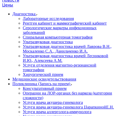
Новости
Цены
Диагностика
Лабораторные исследования
Рентген кабинет и маммографический кабинет
Серологические маркеры инфекционных
заболеваний
Спиральная компьютерная томография
Ультразвуковая диагностика
Ультразвуковая диагностика врачей Лаврова В.Н.,
Москаленко С.А., Данильченко И.А.
Ультразвуковая диагностика врачей Лесниковой
И.Ю., Алексеева А.М.
Услуги отделения магнитно-резонансной
томографии
Хирургический прием
Медицинские освидетельствования
Поликлиника (Запись на прием)
Консультативный прием
Операции на ЛОР-органах без наркоза (категории
сложности)
Услуги врача акушера-гинеколога
Услуги врача акушера-гинеколога ЦарапкинойЕ.Н.
Услуги врача аллерголога-иммунолога