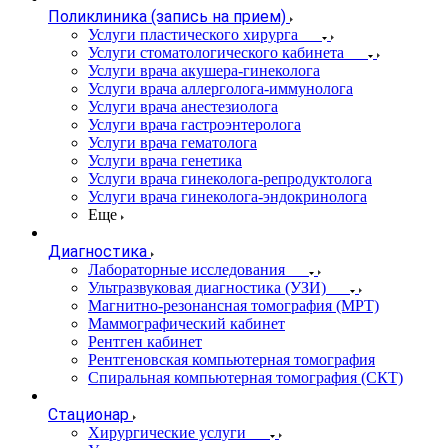
Поликлиника (запись на прием)
Услуги пластического хирурга
Услуги стоматологического кабинета
Услуги врача акушера-гинеколога
Услуги врача аллерголога-иммунолога
Услуги врача анестезиолога
Услуги врача гастроэнтеролога
Услуги врача гематолога
Услуги врача генетика
Услуги врача гинеколога-репродуктолога
Услуги врача гинеколога-эндокринолога
Еще
Диагностика
Лабораторные исследования
Ультразвуковая диагностика (УЗИ)
Магнитно-резонансная томография (МРТ)
Маммографический кабинет
Рентген кабинет
Рентгеновская компьютерная томография
Спиральная компьютерная томография (СКТ)
Стационар
Хирургические услуги