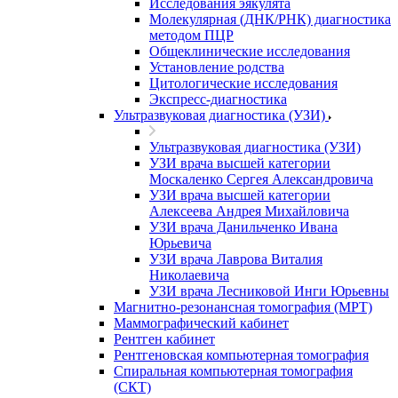
Исследования эякулята
Молекулярная (ДНК/РНК) диагностика
методом ПЦР
Общеклинические исследования
Установление родства
Цитологические исследования
Экспресс-диагностика
Ультразвуковая диагностика (УЗИ)
Ультразвуковая диагностика (УЗИ)
УЗИ врача высшей категории
Москаленко Сергея Александровича
УЗИ врача высшей категории
Алексеева Андрея Михайловича
УЗИ врача Данильченко Ивана
Юрьевича
УЗИ врача Лаврова Виталия
Николаевича
УЗИ врача Лесниковой Инги Юрьевны
Магнитно-резонансная томография (МРТ)
Маммографический кабинет
Рентген кабинет
Рентгеновская компьютерная томография
Спиральная компьютерная томография
(СКТ)