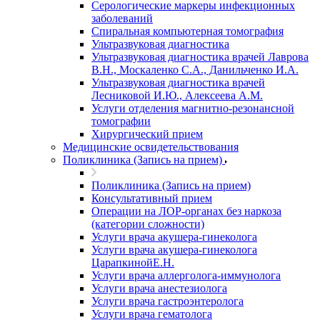
Серологические маркеры инфекционных
заболеваний
Спиральная компьютерная томография
Ультразвуковая диагностика
Ультразвуковая диагностика врачей Лаврова
В.Н., Москаленко С.А., Данильченко И.А.
Ультразвуковая диагностика врачей
Лесниковой И.Ю., Алексеева А.М.
Услуги отделения магнитно-резонансной
томографии
Хирургический прием
Медицинские освидетельствования
Поликлиника (Запись на прием)
Поликлиника (Запись на прием)
Консультативный прием
Операции на ЛОР-органах без наркоза
(категории сложности)
Услуги врача акушера-гинеколога
Услуги врача акушера-гинеколога
ЦарапкинойЕ.Н.
Услуги врача аллерголога-иммунолога
Услуги врача анестезиолога
Услуги врача гастроэнтеролога
Услуги врача гематолога