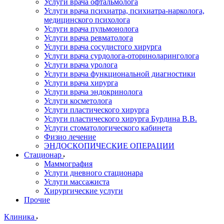
Услуги врача офтальмолога
Услуги врача психиатра, психиатра-нарколога,
медицинского психолога
Услуги врача пульмонолога
Услуги врача ревматолога
Услуги врача сосудистого хирурга
Услуги врача сурдолога-оториноларинголога
Услуги врача уролога
Услуги врача функциональной диагностики
Услуги врача хирурга
Услуги врача эндокринолога
Услуги косметолога
Услуги пластического хирурга
Услуги пластического хирурга Бурдина В.В.
Услуги стоматологического кабинета
Физио лечение
ЭНДОСКОПИЧЕСКИЕ ОПЕРАЦИИ
Стационар
Маммография
Услуги дневного стационара
Услуги массажиста
Хирургические услуги
Прочие
Клиника