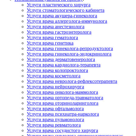
Услуги пластического хирурга
Услуги стоматологического кабинета
Услуги врача акушера-гинеколога
Услуги врача аллерголога-иммунолога
Услуги врача анестезиолога
Услуги врача гастроэнтеролога
Услуги врача гематолога
Услуги врача генетика
Услуги врача гинеколога-репродуктолога
Услуги врача гинеколога-эндокринолога
Услуги врача дерматовенеролога
Услуги врача кардиолога-терапевта
Услуги врача колопроктолога
Услуги врача косметолога
Услуги врача невролога-рефлексотерапевта
Услуги врача нейрохирурга
Услуги врача онколога-маммолога
Услуги врача ортопеда-травматолога
Услуги врача оториноларинголога
Услуги врача офтальмолога
Услуги врача психиатра-нарколога
Услуги врача пульмонолога
Услуги врача ревматолога
Услуги врача сосудистого хирурга
Услуги врача сурдолога-оториноларингологас