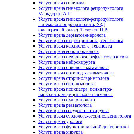
Услуги врача генетика
Услуги врача гинеколога-репродуктолога
Маркдорфа А.Г.
Услуги врача гинеколога-репродуктолога,
гинеколога-эндокринолога, УЗД
(экспертный класс) Ласковец Н.В.
Услуги врача дерматовенеролога
Услуги врача инфекциониста, гепатолога
Услуги врача кардиолога, терапевта
Услуги врача колопроктолога
Услуги врача невролога, рефлексотерапевта
Услуги врача нейрохирурга
Услуги врача онколога-маммолога
Услуги врача ортопеда-травматолога
Услуги врача оториноларинголога
Услуги врача офтальмолога
Услуги врача психиатра, психиатра-
нарколога, медицинского психолога
Услуги врача пульмонолога
Услуги врача ревматолога
Услуги врача сосудистого хирурга
Услуги врача сурдолога-оториноларинголога
Услуги врача уролога
Услуги врача функциональной диагностики
Услуги врача хирурга