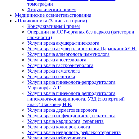
томографии
Хирургический прием
Медицинские освидетельствования
Поликлиника (Запись на прием)
Консультативный прием
Операции на ЛОР-органах без наркоза (категории
сложности)
Услуги врача акушера-гинеколога
Услуги врача акушера-гинеколога ЦарапкинойЕ.Н.
Услуги врача аллерголога-иммунолога
Услуги врача анестезиолога
Услуги врача гастроэнтеролога
Услуги врача гематолога
Услуги врача генетика
Услуги врача гинеколога-репродуктолога
Маркдорфа А.Г.
Услуги врача гинеколога-репродуктолога,
гинеколога-эндокринолога, УЗД (экспертный
класс) Ласковец Н.В.
Услуги врача дерматовенеролога
Услуги врача инфекциониста, гепатолога
Услуги врача кардиолога, терапевта
Услуги врача колопроктолога
Услуги врача невролога, рефлексотерапевта
Услуги врача нейрохирурга