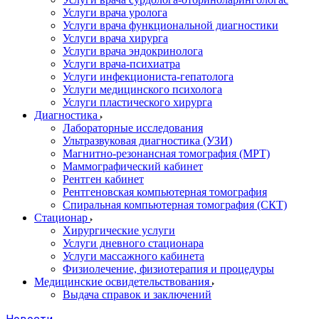
Услуги врача уролога
Услуги врача функциональной диагностики
Услуги врача хирурга
Услуги врача эндокринолога
Услуги врача-психиатра
Услуги инфекциониста-гепатолога
Услуги медицинского психолога
Услуги пластического хирурга
Диагностика
Лабораторные исследования
Ультразвуковая диагностика (УЗИ)
Магнитно-резонансная томография (МРТ)
Маммографический кабинет
Рентген кабинет
Рентгеновская компьютерная томография
Спиральная компьютерная томография (СКТ)
Стационар
Хирургические услуги
Услуги дневного стационара
Услуги массажного кабинета
Физиолечение, физиотерапия и процедуры
Медицинские освидетельствования
Выдача справок и заключений