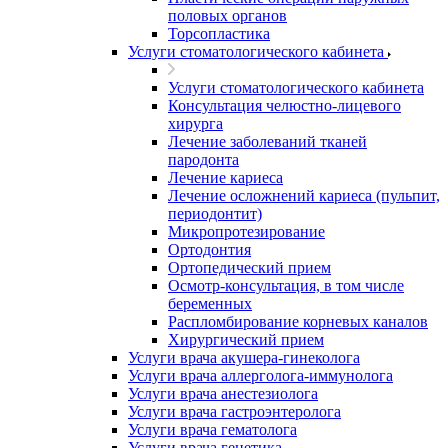
половых органов
Торсопластика
Услуги стоматологического кабинета
Услуги стоматологического кабинета
Консультация челюстно-лицевого
хирурга
Лечение заболеваний тканей
пародонта
Лечение кариеса
Лечение осложнений кариеса (пульпит,
периодонтит)
Микропротезирование
Ортодонтия
Ортопедический прием
Осмотр-консультация, в том числе
беременных
Распломбирование корневых каналов
Хирургический прием
Услуги врача акушера-гинеколога
Услуги врача аллерголога-иммунолога
Услуги врача анестезиолога
Услуги врача гастроэнтеролога
Услуги врача гематолога
Услуги врача генетика