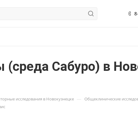
8
ы (среда Сабуро) в Но
—
торные исследования в Новокузнецке
Общеклинические исследов
вис