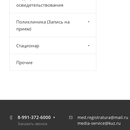
освидетельствования
Поликлиника (Запись на
прием)
Стационар
Прочие
8-991-372-6000
med.registratura@mail.ru
media-service@kuz.ru
Заказать звонок