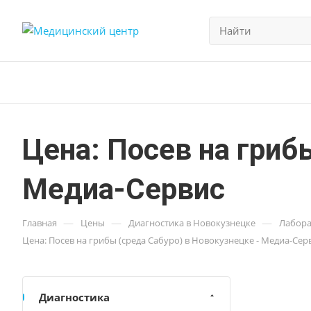
Цена: Посев на гриб
Медиа-Сервис
—
—
—
Главная
Цены
Диагностика в Новокузнецке
Лабора
Цена: Посев на грибы (среда Сабуро) в Новокузнецке - Медиа-Сер
Диагностика