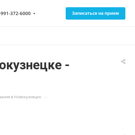
-991-372-6000
Записаться на прием
вокузнецке -
—
ания в Новокузнецке