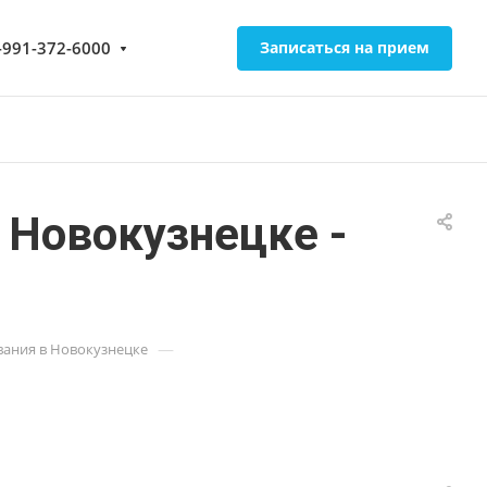
-991-372-6000
Записаться на прием
в Новокузнецке -
—
ания в Новокузнецке