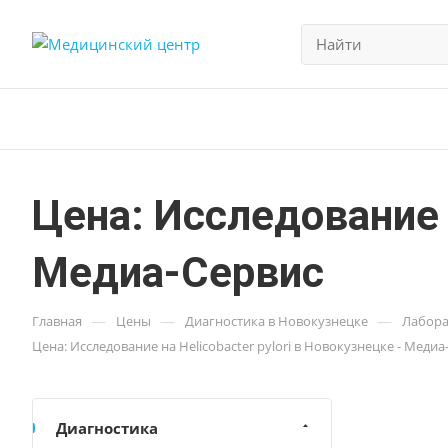
Цена: Исследование н
Медиа-Сервис
—
—
—
Главная
Цены
Диагностика в Новокузнецке
Лабора
Цена: Исследование на Helicobacter pylori в Новокузнецке - Медиа
Диагностика