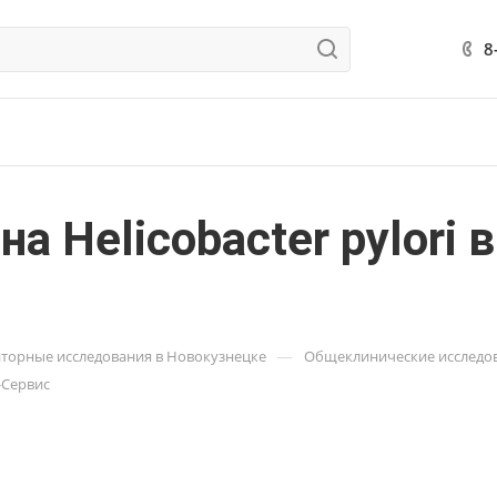
8
а Helicobacter pylori 
—
торные исследования в Новокузнецке
Общеклинические исследов
-Сервис