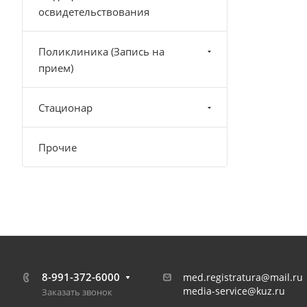
освидетельствования
Поликлиника (Запись на
прием)
Стационар
Прочие
8-991-372-6000
med.registratura@mail.ru
media-service@kuz.ru
Заказать звонок