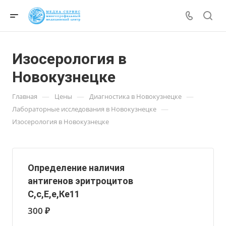
Изосерология в
Новокузнецке
—
—
—
Главная
Цены
Диагностика в Новокузнецке
—
Лабораторные исследования в Новокузнецке
Изосерология в Новокузнецке
Определение наличия
антигенов эритроцитов
С,с,Е,е,Ке11
300 ₽