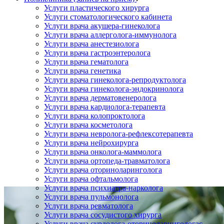
Услуги пластического хирурга
Услуги стоматологического кабинета
Услуги врача акушера-гинеколога
Услуги врача аллерголога-иммунолога
Услуги врача анестезиолога
Услуги врача гастроэнтеролога
Услуги врача гематолога
Услуги врача генетика
Услуги врача гинеколога-репродуктолога
Услуги врача гинеколога-эндокринолога
Услуги врача дерматовенеролога
Услуги врача кардиолога-терапевта
Услуги врача колопроктолога
Услуги врача косметолога
Услуги врача невролога-рефлексотерапевта
Услуги врача нейрохирурга
Услуги врача онколога-маммолога
Услуги врача ортопеда-травматолога
Услуги врача оториноларинголога
Услуги врача офтальмолога
Услуги врача психиатра-нарколога
Услуги врача пульмонолога
Услуги врача ревматолога
Услуги врача сосудистого хирурга
Услуги врача сурдолога-оториноларингологас