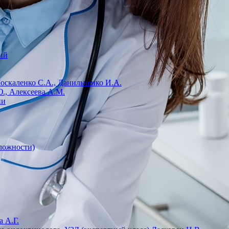
ий
Москаленко С.А., Данильченко И.А.
., Алексеева А.М.
ии
сложности)
 А.Г.