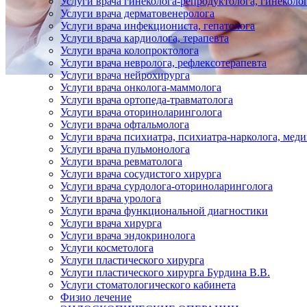
Услуги врача гинеколога-репродуктолога, гинеколо
Услуги врача дерматовенеролога
Услуги врача инфекциониста, гепатолога
Услуги врача кардиолога, терапевта
Услуги врача колопроктолога
Услуги врача невролога, рефлексотерапевта
Услуги врача нейрохирурга
Услуги врача онколога-маммолога
Услуги врача ортопеда-травматолога
Услуги врача оториноларинголога
Услуги врача офтальмолога
Услуги врача психиатра, психиатра-нарколога, мед
Услуги врача пульмонолога
Услуги врача ревматолога
Услуги врача сосудистого хирурга
Услуги врача сурдолога-оториноларинголога
Услуги врача уролога
Услуги врача функциональной диагностики
Услуги врача хирурга
Услуги врача эндокринолога
Услуги косметолога
Услуги пластического хирурга
Услуги пластического хирурга Бурдина В.В.
Услуги стоматологического кабинета
Физио лечение