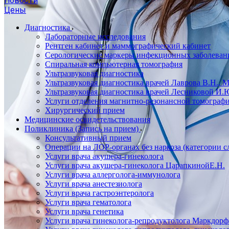
Новости
Цены
Диагностика
Лабораторные исследования
Рентген кабинет и маммографический кабинет
Серологические маркеры инфекционных заболеван
Спиральная компьютерная томография
Ультразвуковая диагностика
Ультразвуковая диагностика врачей Лаврова В.Н., 
Ультразвуковая диагностика врачей Лесниковой И.Ю
Услуги отделения магнитно-резонансной томограф
Хирургический прием
Медицинские освидетельствования
Поликлиника (Запись на прием)
Консультативный прием
Операции на ЛОР-органах без наркоза (категории 
Услуги врача акушера-гинеколога
Услуги врача акушера-гинеколога ЦарапкинойЕ.Н.
Услуги врача аллерголога-иммунолога
Услуги врача анестезиолога
Услуги врача гастроэнтеролога
Услуги врача гематолога
Услуги врача генетика
Услуги врача гинеколога-репродуктолога Маркдорфа