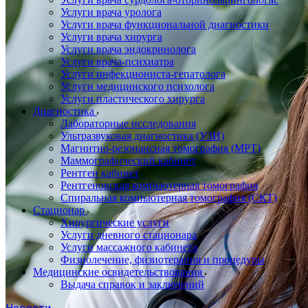
Услуги врача уролога
Услуги врача функциональной диагностики
Услуги врача хирурга
Услуги врача эндокринолога
Услуги врача-психиатра
Услуги инфекциониста-гепатолога
Услуги медицинского психолога
Услуги пластического хирурга
Диагностика
Лабораторные исследования
Ультразвуковая диагностика (УЗИ)
Магнитно-резонансная томография (МРТ)
Маммографический кабинет
Рентген кабинет
Рентгеновская компьютерная томография
Спиральная компьютерная томография (СКТ)
Стационар
Хирургические услуги
Услуги дневного стационара
Услуги массажного кабинета
Физиолечение, физиотерапия и процедуры
Медицинские освидетельствования
Выдача справок и заключений