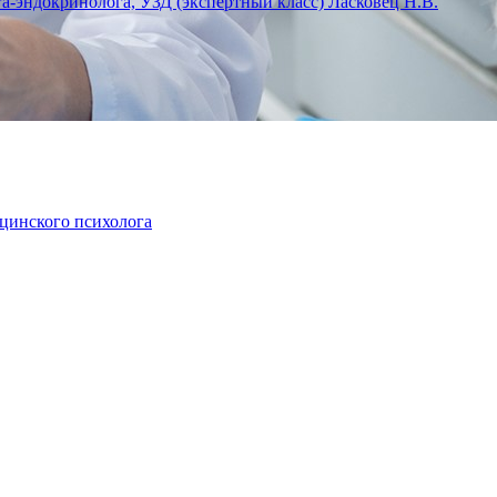
га-эндокринолога, УЗД (экспертный класс) Ласковец Н.В.
ицинского психолога