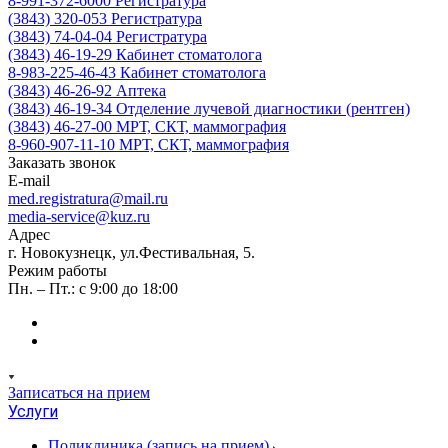
8-991-372-6000
Регистратура
(3843) 320-053
Регистратура
(3843) 74-04-04
Регистратура
(3843) 46-19-29
Кабинет стоматолога
8-983-225-46-43
Кабинет стоматолога
(3843) 46-26-92
Аптека
(3843) 46-19-34
Отделение лучевой диагностики (рентген)
(3843) 46-27-00
МРТ, СКТ, маммография
8-960-907-11-10
МРТ, СКТ, маммография
Заказать звонок
E-mail
med.registratura@mail.ru
media-service@kuz.ru
Адрес
г. Новокузнецк, ул.Фестивальная, 5.
Режим работы
Пн. – Пт.: с 9:00 до 18:00
Записаться на прием
Услуги
Поликлиника (запись на прием)