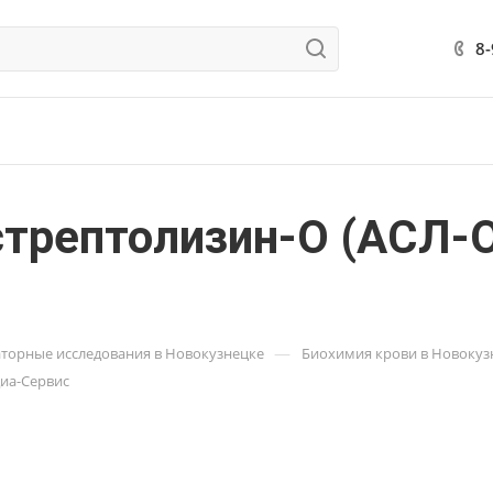
8
стрептолизин-О (АСЛ-
—
торные исследования в Новокузнецке
Биохимия крови в Новокуз
диа-Сервис