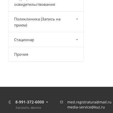
освидетельствования
Поликлиника (Запись на
прием)
Стационар
Прочие
8-991-372-6000
med.registratura@mail.ru
media-service@kuz.ru
Заказать звонок