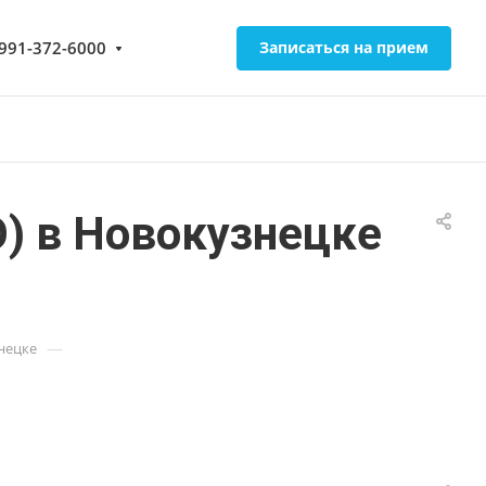
-991-372-6000
Записаться на прием
О) в Новокузнецке
—
нецке