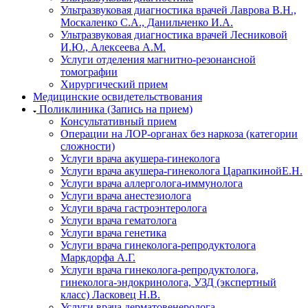
Ультразвуковая диагностика врачей Лаврова В.Н.,
Москаленко С.А., Данильченко И.А.
Ультразвуковая диагностика врачей Лесниковой
И.Ю., Алексеева А.М.
Услуги отделения магнитно-резонансной
томографии
Хирургический прием
Медицинские освидетельствования
Поликлиника (Запись на прием)
Консультативный прием
Операции на ЛОР-органах без наркоза (категории
сложности)
Услуги врача акушера-гинеколога
Услуги врача акушера-гинеколога ЦарапкинойЕ.Н.
Услуги врача аллерголога-иммунолога
Услуги врача анестезиолога
Услуги врача гастроэнтеролога
Услуги врача гематолога
Услуги врача генетика
Услуги врача гинеколога-репродуктолога
Маркдорфа А.Г.
Услуги врача гинеколога-репродуктолога,
гинеколога-эндокринолога, УЗД (экспертный
класс) Ласковец Н.В.
Услуги врача дерматовенеролога