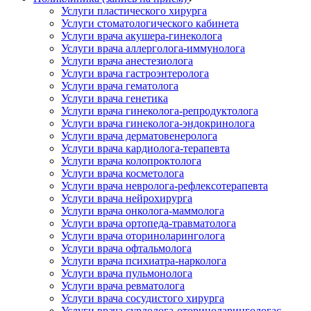
Услуги пластического хирурга
Услуги стоматологического кабинета
Услуги врача акушера-гинеколога
Услуги врача аллерголога-иммунолога
Услуги врача анестезиолога
Услуги врача гастроэнтеролога
Услуги врача гематолога
Услуги врача генетика
Услуги врача гинеколога-репродуктолога
Услуги врача гинеколога-эндокринолога
Услуги врача дерматовенеролога
Услуги врача кардиолога-терапевта
Услуги врача колопроктолога
Услуги врача косметолога
Услуги врача невролога-рефлексотерапевта
Услуги врача нейрохирурга
Услуги врача онколога-маммолога
Услуги врача ортопеда-травматолога
Услуги врача оториноларинголога
Услуги врача офтальмолога
Услуги врача психиатра-нарколога
Услуги врача пульмонолога
Услуги врача ревматолога
Услуги врача сосудистого хирурга
Услуги врача сурдолога-оториноларингологас