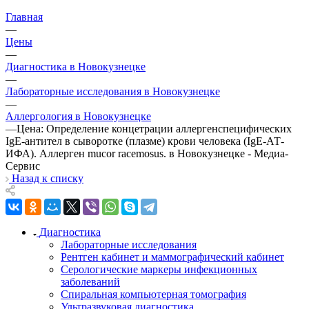
Главная
—
Цены
—
Диагностика в Новокузнецке
—
Лабораторные исследования в Новокузнецке
—
Аллергология в Новокузнецке
—
Цена: Определение концетрации аллергенспецифических
IgE-антител в сыворотке (плазме) крови человека (IgE-АТ-
ИФА). Аллерген mucor racemosus. в Новокузнецке - Медиа-
Сервис
Назад к списку
Диагностика
Лабораторные исследования
Рентген кабинет и маммографический кабинет
Серологические маркеры инфекционных
заболеваний
Спиральная компьютерная томография
Ультразвуковая диагностика