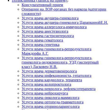
Поликлиника (Запись на прием)
Консультативный прием
Операции на ЛОР-органах без наркоза (категории
сложности)
Услуги врача акушера-гинеколога
Услуги врача акушера-гинеколога ЦарапкинойЕ.Н.
Услуги врача аллерголога-иммунолога
Услуги врача анестезиолога
Услуги врача гастроэнтеролога
Услуги врача гематолога
Услуги врача генетика
Услуги врача гинеколога-репродуктолога
Маркдорфа А.Г.
Услуги врача гинеколога-репродуктолога,
гинеколога-эндокринолога, УЗД (экспертный
класс) Ласковец Н.В.
Услуги врача дерматовенеролога
Услуги врача инфекциониста, гепатолога
Услуги врача кардиолога, терапевта
Услуги врача колопроктолога
Услуги врача невролога, рефлексотерапевта
Услуги врача нейрохирурга
Услуги врача онколога-маммолога
Услуги врача ортопеда-травматолога
Услуги врача оториноларинголога