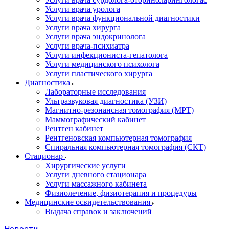
Услуги врача уролога
Услуги врача функциональной диагностики
Услуги врача хирурга
Услуги врача эндокринолога
Услуги врача-психиатра
Услуги инфекциониста-гепатолога
Услуги медицинского психолога
Услуги пластического хирурга
Диагностика
Лабораторные исследования
Ультразвуковая диагностика (УЗИ)
Магнитно-резонансная томография (МРТ)
Маммографический кабинет
Рентген кабинет
Рентгеновская компьютерная томография
Спиральная компьютерная томография (СКТ)
Стационар
Хирургические услуги
Услуги дневного стационара
Услуги массажного кабинета
Физиолечение, физиотерапия и процедуры
Медицинские освидетельствования
Выдача справок и заключений