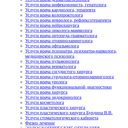
Услуги врача инфекциониста, гепатолога
Услуги врача кардиолога, терапевта
Услуги врача колопроктолога
Услуги врача невролога, рефлексотерапевта
Услуги врача нейрохирурга
Услуги врача онколога-маммолога
Услуги врача ортопеда-травматолога
Услуги врача оториноларинголога
Услуги врача офтальмолога
Услуги врача психиатра, психиатра-нарколога,
медицинского психолога
Услуги врача пульмонолога
Услуги врача ревматолога
Услуги врача сосудистого хирурга
Услуги врача сурдолога-оториноларинголога
Услуги врача уролога
Услуги врача функциональной диагностики
Услуги врача хирурга
Услуги врача эндокринолога
Услуги косметолога
Услуги пластического хирурга
Услуги пластического хирурга Бурдина В.В.
Услуги стоматологического кабинета
Физио лечение