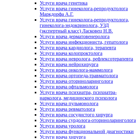
Услуги врача генетика
Услуги врача гинеколога-репродуктолога
Маркдорфа А.Г.
Услуги врача гинеколога-репродуктолога,
гинеколога-эндокринолога, УЗД
(экспертный класс) Ласковец Н.В.
Услуги врача дерматовенеролога
Услуги врача инфекциониста, гепатолога
Услуги врача кардиолога, терапевта
Услуги врача колопроктолога
Услуги врача невролога, рефлексотерапевта
Услуги врача нейрохирурга
Услуги врача онколога-маммолога
Услуги врача ортопеда-травматолога
Услуги врача оториноларинголога
Услуги врача офтальмолога
Услуги врача психиатра, психиатра-
нарколога, медицинского психолога
Услуги врача пульмонолога
Услуги врача ревматолога
Услуги врача сосудистого хирурга
Услуги врача сурдолога-оториноларинголога
Услуги врача уролога
Услуги врача функциональной диагностики
Услуги врача хирурга