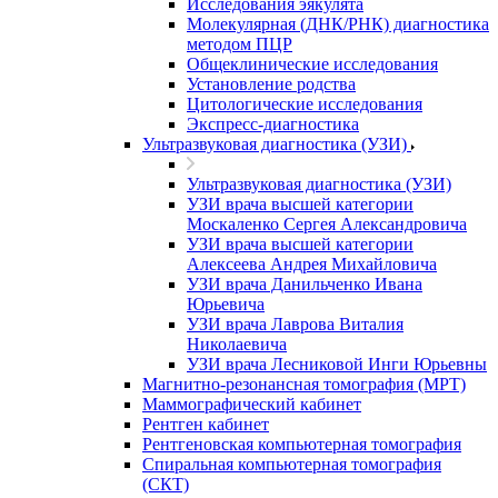
Исследования эякулята
Молекулярная (ДНК/РНК) диагностика
методом ПЦР
Общеклинические исследования
Установление родства
Цитологические исследования
Экспресс-диагностика
Ультразвуковая диагностика (УЗИ)
Ультразвуковая диагностика (УЗИ)
УЗИ врача высшей категории
Москаленко Сергея Александровича
УЗИ врача высшей категории
Алексеева Андрея Михайловича
УЗИ врача Данильченко Ивана
Юрьевича
УЗИ врача Лаврова Виталия
Николаевича
УЗИ врача Лесниковой Инги Юрьевны
Магнитно-резонансная томография (МРТ)
Маммографический кабинет
Рентген кабинет
Рентгеновская компьютерная томография
Спиральная компьютерная томография
(СКТ)