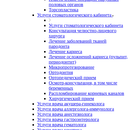
половых органов
Торсопластика
Услуги стоматологического кабинета
Услуги стоматологического кабинета
Консультация челюстно-лицевого
хирурга
Лечение заболеваний тканей
пародонта
Лечение кариеса
Лечение осложнений кариеса (пульпит,
периодонтит)
Микропротезирование
Ортодонтия
Ортопедический прием
Осмотр-консультация, в том числе
беременных
Распломбирование корневых каналов
Хирургический прием
Услуги врача акушера-гинеколога
Услуги врача аллерголога-иммунолога
Услуги врача анестезиолога
Услуги врача гастроэнтеролога
Услуги врача гематолога
Услуги врача генетика