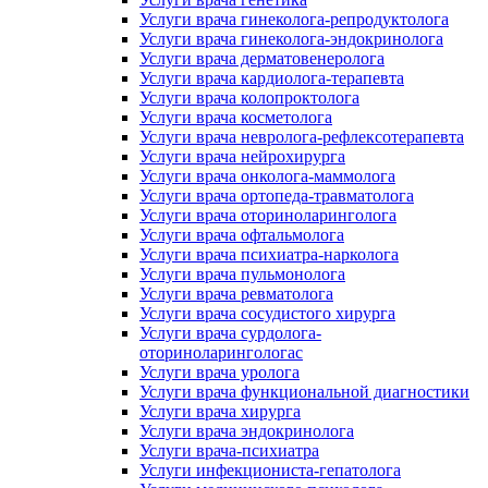
Услуги врача гинеколога-репродуктолога
Услуги врача гинеколога-эндокринолога
Услуги врача дерматовенеролога
Услуги врача кардиолога-терапевта
Услуги врача колопроктолога
Услуги врача косметолога
Услуги врача невролога-рефлексотерапевта
Услуги врача нейрохирурга
Услуги врача онколога-маммолога
Услуги врача ортопеда-травматолога
Услуги врача оториноларинголога
Услуги врача офтальмолога
Услуги врача психиатра-нарколога
Услуги врача пульмонолога
Услуги врача ревматолога
Услуги врача сосудистого хирурга
Услуги врача сурдолога-
оториноларингологас
Услуги врача уролога
Услуги врача функциональной диагностики
Услуги врача хирурга
Услуги врача эндокринолога
Услуги врача-психиатра
Услуги инфекциониста-гепатолога