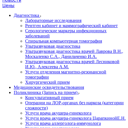
Новости
Цены
Диагностика
Лабораторные исследования
Рентген кабинет и маммографический кабинет
Серологические маркеры инфекционных
заболеваний
Спиральная компьютерная томография
Ультразвуковая диагностика
Ультразвуковая диагностика врачей Лаврова В.Н.,
Москаленко С.А., Данильченко И.А.
Ультразвуковая диагностика врачей Лесниковой
И.Ю., Алексеева А.М.
Услуги отделения магнитно-резонансной
томографии
Хирургический прием
Медицинские освидетельствования
Поликлиника (Запись на прием)
Консультативный прием
Операции на ЛОР-органах без наркоза (категории
сложности)
Услуги врача акушера-гинеколога
Услуги врача акушера-гинеколога ЦарапкинойЕ.Н.
Услуги врача аллерголога-иммунолога