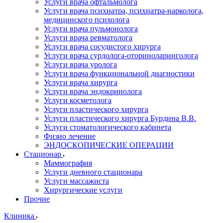
Услуги врача офтальмолога
Услуги врача психиатра, психиатра-нарколога,
медицинского психолога
Услуги врача пульмонолога
Услуги врача ревматолога
Услуги врача сосудистого хирурга
Услуги врача сурдолога-оториноларинголога
Услуги врача уролога
Услуги врача функциональной диагностики
Услуги врача хирурга
Услуги врача эндокринолога
Услуги косметолога
Услуги пластического хирурга
Услуги пластического хирурга Бурдина В.В.
Услуги стоматологического кабинета
Физио лечение
ЭНДОСКОПИЧЕСКИЕ ОПЕРАЦИИ
Стационар
Маммография
Услуги дневного стационара
Услуги массажиста
Хирургические услуги
Прочие
Клиника