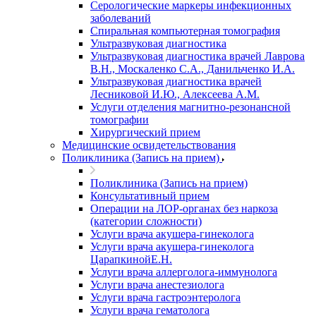
Серологические маркеры инфекционных
заболеваний
Спиральная компьютерная томография
Ультразвуковая диагностика
Ультразвуковая диагностика врачей Лаврова
В.Н., Москаленко С.А., Данильченко И.А.
Ультразвуковая диагностика врачей
Лесниковой И.Ю., Алексеева А.М.
Услуги отделения магнитно-резонансной
томографии
Хирургический прием
Медицинские освидетельствования
Поликлиника (Запись на прием)
Поликлиника (Запись на прием)
Консультативный прием
Операции на ЛОР-органах без наркоза
(категории сложности)
Услуги врача акушера-гинеколога
Услуги врача акушера-гинеколога
ЦарапкинойЕ.Н.
Услуги врача аллерголога-иммунолога
Услуги врача анестезиолога
Услуги врача гастроэнтеролога
Услуги врача гематолога