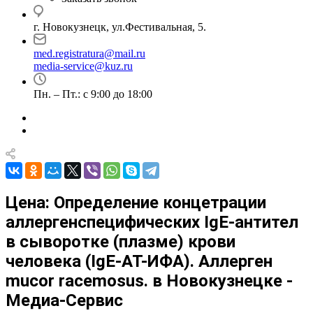
г. Новокузнецк, ул.Фестивальная, 5.
med.registratura@mail.ru
media-service@kuz.ru
Пн. – Пт.: с 9:00 до 18:00
Цена: Определение концетрации
аллергенспецифических IgE-антител
в сыворотке (плазме) крови
человека (IgE-АТ-ИФА). Аллерген
mucor racemosus. в Новокузнецке -
Медиа-Сервис