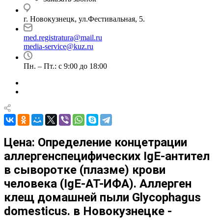
г. Новокузнецк, ул.Фестивальная, 5.
med.registratura@mail.ru
media-service@kuz.ru
Пн. – Пт.: с 9:00 до 18:00
Цена: Определение концетрации
аллергенспецифических IgE-антител
в сыворотке (плазме) крови
человека (IgE-АТ-ИФА). Аллерген
клещ домашней пыли Glycophagus
domesticus. в Новокузнецке -