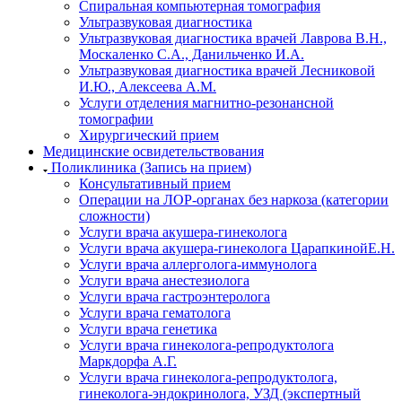
Спиральная компьютерная томография
Ультразвуковая диагностика
Ультразвуковая диагностика врачей Лаврова В.Н.,
Москаленко С.А., Данильченко И.А.
Ультразвуковая диагностика врачей Лесниковой
И.Ю., Алексеева А.М.
Услуги отделения магнитно-резонансной
томографии
Хирургический прием
Медицинские освидетельствования
Поликлиника (Запись на прием)
Консультативный прием
Операции на ЛОР-органах без наркоза (категории
сложности)
Услуги врача акушера-гинеколога
Услуги врача акушера-гинеколога ЦарапкинойЕ.Н.
Услуги врача аллерголога-иммунолога
Услуги врача анестезиолога
Услуги врача гастроэнтеролога
Услуги врача гематолога
Услуги врача генетика
Услуги врача гинеколога-репродуктолога
Маркдорфа А.Г.
Услуги врача гинеколога-репродуктолога,
гинеколога-эндокринолога, УЗД (экспертный