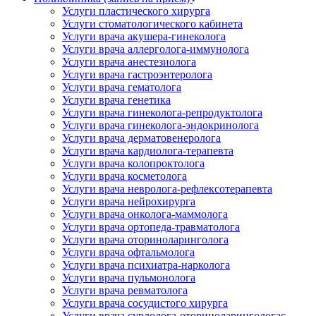
Услуги пластического хирурга
Услуги стоматологического кабинета
Услуги врача акушера-гинеколога
Услуги врача аллерголога-иммунолога
Услуги врача анестезиолога
Услуги врача гастроэнтеролога
Услуги врача гематолога
Услуги врача генетика
Услуги врача гинеколога-репродуктолога
Услуги врача гинеколога-эндокринолога
Услуги врача дерматовенеролога
Услуги врача кардиолога-терапевта
Услуги врача колопроктолога
Услуги врача косметолога
Услуги врача невролога-рефлексотерапевта
Услуги врача нейрохирурга
Услуги врача онколога-маммолога
Услуги врача ортопеда-травматолога
Услуги врача оториноларинголога
Услуги врача офтальмолога
Услуги врача психиатра-нарколога
Услуги врача пульмонолога
Услуги врача ревматолога
Услуги врача сосудистого хирурга
Услуги врача сурдолога-оториноларингологас