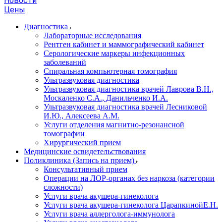
Новости
Цены
Диагностика
Лабораторные исследования
Рентген кабинет и маммографический кабинет
Серологические маркеры инфекционных
заболеваний
Спиральная компьютерная томография
Ультразвуковая диагностика
Ультразвуковая диагностика врачей Лаврова В.Н.,
Москаленко С.А., Данильченко И.А.
Ультразвуковая диагностика врачей Лесниковой
И.Ю., Алексеева А.М.
Услуги отделения магнитно-резонансной
томографии
Хирургический прием
Медицинские освидетельствования
Поликлиника (Запись на прием)
Консультативный прием
Операции на ЛОР-органах без наркоза (категории
сложности)
Услуги врача акушера-гинеколога
Услуги врача акушера-гинеколога ЦарапкинойЕ.Н.
Услуги врача аллерголога-иммунолога