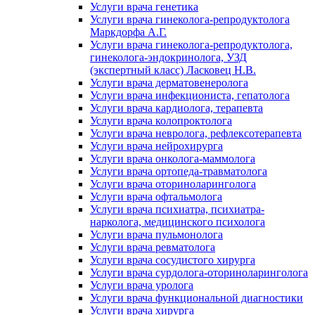
Услуги врача генетика
Услуги врача гинеколога-репродуктолога
Маркдорфа А.Г.
Услуги врача гинеколога-репродуктолога,
гинеколога-эндокринолога, УЗД
(экспертный класс) Ласковец Н.В.
Услуги врача дерматовенеролога
Услуги врача инфекциониста, гепатолога
Услуги врача кардиолога, терапевта
Услуги врача колопроктолога
Услуги врача невролога, рефлексотерапевта
Услуги врача нейрохирурга
Услуги врача онколога-маммолога
Услуги врача ортопеда-травматолога
Услуги врача оториноларинголога
Услуги врача офтальмолога
Услуги врача психиатра, психиатра-
нарколога, медицинского психолога
Услуги врача пульмонолога
Услуги врача ревматолога
Услуги врача сосудистого хирурга
Услуги врача сурдолога-оториноларинголога
Услуги врача уролога
Услуги врача функциональной диагностики
Услуги врача хирурга