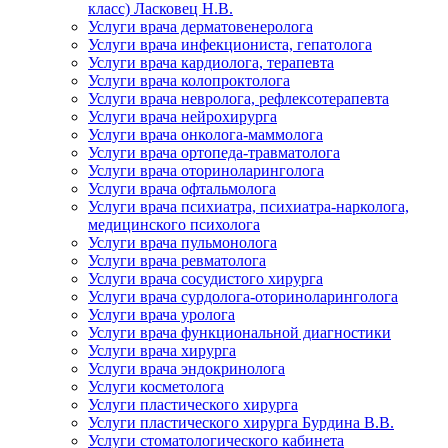
класс) Ласковец Н.В.
Услуги врача дерматовенеролога
Услуги врача инфекциониста, гепатолога
Услуги врача кардиолога, терапевта
Услуги врача колопроктолога
Услуги врача невролога, рефлексотерапевта
Услуги врача нейрохирурга
Услуги врача онколога-маммолога
Услуги врача ортопеда-травматолога
Услуги врача оториноларинголога
Услуги врача офтальмолога
Услуги врача психиатра, психиатра-нарколога,
медицинского психолога
Услуги врача пульмонолога
Услуги врача ревматолога
Услуги врача сосудистого хирурга
Услуги врача сурдолога-оториноларинголога
Услуги врача уролога
Услуги врача функциональной диагностики
Услуги врача хирурга
Услуги врача эндокринолога
Услуги косметолога
Услуги пластического хирурга
Услуги пластического хирурга Бурдина В.В.
Услуги стоматологического кабинета