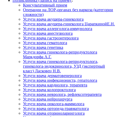
Поликлиника (Запись на прием)
Консультативный прием
Операции на ЛОР-органах без наркоза (категории
сложности)
Услуги врача акушера-гинеколога
Услуги врача акушера-гинеколога ЦарапкинойЕ.Н.
Услуги врача аллерголога-иммунолога
Услуги врача анестезиолога
Услуги врача гастроэнтеролога
Услуги врача гематолога
Услуги врача генетика
Услуги врача гинеколога-репродуктолога
Маркдорфа А.Г.
Услуги врача гинеколога-репродуктолога,
гинеколога-эндокринолога, УЗД (экспертный
класс) Ласковец Н.В.
Услуги врача дерматовенеролога
Услуги врача инфекциониста, гепатолога
Услуги врача кардиолога, терапевта
Услуги врача колопроктолога
Услуги врача невролога, рефлексотерапевта
Услуги врача нейрохирурга
Услуги врача онколога-маммолога
Услуги врача ортопеда-травматолога
Услуги врача оториноларинголога