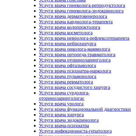
Услуги врача гинеколога-репродуктолога
Услуги врача гинеколога-эндокринолога
Услуги врача дерматовенеролога
Услуги врача кардиолога-терапевта
Услуги врача колопроктолога
Услуги врача косметолога
Услуги врача невролога-рефлексотерапевта
Услуги врача нейрохирурга
Услуги врача онколога-маммолога
Услуги врача ортопеда-травматолога
Услуги врача оториноларинголога
Услуги врача офтальмолога
Услуги врача психиатра-нарколога
Услуги врача пульмонолога
Услуги врача ревматолога
Услуги врача сосудистого хирурга
Услуги врача сурдолога-
оториноларингологас
Услуги врача уролога
Услуги врача функциональной диагностики
Услуги врача хирурга
Услуги врача эндокринолога
Услуги врача-психиатра
Услуги инфекциониста-гепатолога