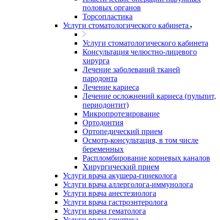
половых органов
Торсопластика
Услуги стоматологического кабинета
Услуги стоматологического кабинета
Консультация челюстно-лицевого
хирурга
Лечение заболеваний тканей
пародонта
Лечение кариеса
Лечение осложнений кариеса (пульпит,
периодонтит)
Микропротезирование
Ортодонтия
Ортопедический прием
Осмотр-консультация, в том числе
беременных
Распломбирование корневых каналов
Хирургический прием
Услуги врача акушера-гинеколога
Услуги врача аллерголога-иммунолога
Услуги врача анестезиолога
Услуги врача гастроэнтеролога
Услуги врача гематолога
Услуги врача генетика