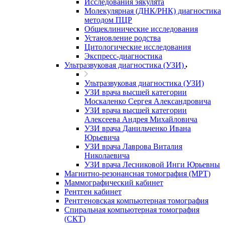
Исследования эякулята
Молекулярная (ДНК/РНК) диагностика
методом ПЦР
Общеклинические исследования
Установление родства
Цитологические исследования
Экспресс-диагностика
Ультразвуковая диагностика (УЗИ)
Ультразвуковая диагностика (УЗИ)
УЗИ врача высшей категории
Москаленко Сергея Александровича
УЗИ врача высшей категории
Алексеева Андрея Михайловича
УЗИ врача Данильченко Ивана
Юрьевича
УЗИ врача Лаврова Виталия
Николаевича
УЗИ врача Лесниковой Инги Юрьевны
Магнитно-резонансная томография (МРТ)
Маммографический кабинет
Рентген кабинет
Рентгеновская компьютерная томография
Спиральная компьютерная томография
(СКТ)