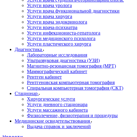
Услуги врача уролога
Услуги врача функциональной диагностики
Услуги врача хирурга
Услуги врача эндокринолога
Услуги врача-психиатра
Услуги инфекциониста-гепатолога
Услуги медицинского психолога
Услуги пластического хирурга
Диагностика
Лабораторные исследования
Ультразвуковая диагностика (УЗИ)
Магнитно-резонансная томография (МРТ)
Маммографический кабинет
Рентген кабинет
Рентгеновская компьютерная томография
Спиральная компьютерная томография (СКТ)
Стационар
Хирургические услуги
Услуги дневного стационара
Услуги массажного кабинета
Физиолечение, физиотерапия и процедуры
Медицинские освидетельствования
Выдача справок и заключений