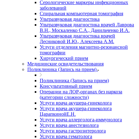
Серологические маркеры инфекционных
заболеваний
Спиральная компьютерная томография
Ультразвуковая диагностика
Ультразвуковая диагностика врачей Лаврова
В.Н., Москаленко С.А., Данильченко И.А.
Ультразвуковая диагностика врачей
Лесниковой И.Ю., Алексеева А.М.
Услуги отделения магнитно-резонансной
томографии
Хирургический прием
Медицинские освидетельствования
Поликлиника (Запись на прием)
Поликлиника (Запись на прием)
Консультативный прием
Операции на ЛОР-органах без наркоза
(категории сложности)
Услуги врача акушера-гинеколога
Услуги врача акушера-гинеколога
ЦарапкинойЕ.Н.
Услуги врача аллерголога-иммунолога
Услуги врача анестезиолога
Услуги врача гастроэнтеролога
Услуги врача гематолога