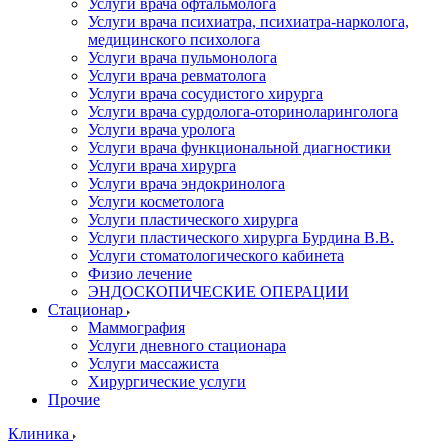
Услуги врача офтальмолога
Услуги врача психиатра, психиатра-нарколога,
медицинского психолога
Услуги врача пульмонолога
Услуги врача ревматолога
Услуги врача сосудистого хирурга
Услуги врача сурдолога-оториноларинголога
Услуги врача уролога
Услуги врача функциональной диагностики
Услуги врача хирурга
Услуги врача эндокринолога
Услуги косметолога
Услуги пластического хирурга
Услуги пластического хирурга Бурдина В.В.
Услуги стоматологического кабинета
Физио лечение
ЭНДОСКОПИЧЕСКИЕ ОПЕРАЦИИ
Стационар
Маммография
Услуги дневного стационара
Услуги массажиста
Хирургические услуги
Прочие
Клиника