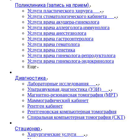
Поликлиника (запись на прием)
Услуги пластического хирурга
Услуги стоматологического кабинета
Услуги врача акушера-гинеколога
Услуги врача аллерголога-иммунолога
Услуги врача анестезиолога
Услуги врача гастроэнтеролога
Услуги врача гематолога
Услуги врача генетика
Услуги врача гинеколога-репродуктолога
Услуги врача гинеколога-эндокринолога
Еще
Диагностика
Лабораторные исследования
Ультразвуковая диагностика (УЗИ)
Магнитно-резонансная томография (МРТ)
Маммографический кабинет
Рентген кабинет
Рентгеновская компьютерная томография
Спиральная компьютерная томография (СКТ)
Стационар
Хирургические услуги