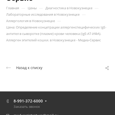
—
—
—
Главная
Цены
Диагностика в Новокузнецке
—
Лабораторные исследования в Новокузнецке
—
Аллергология в Новокузнецке
Цена: Определение концетрации аллергенспецифических IgE-
антител в сыворотке (плазме) крови человека (IgE-АТ-ИФА).
Аллерген эпителий кошки. в Новокузнецке - Медиа-Сервис
Назад к списку
8-991-372-6000
Заказать звонок