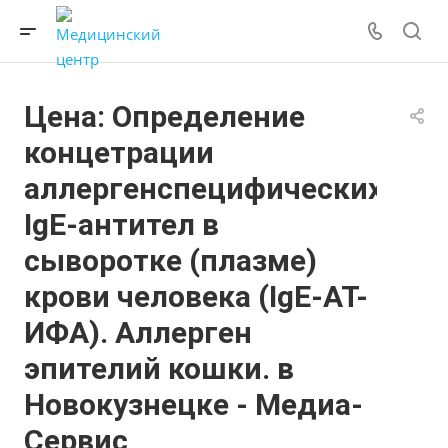
Цена: Определение
концетрации
аллергенспецифических
IgE-антител в
сыворотке (плазме)
крови человека (IgE-АТ-
ИФА). Аллерген
эпителий кошки. в
Новокузнецке - Медиа-
Сервис