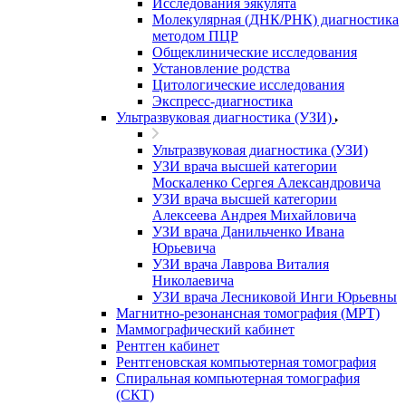
Исследования эякулята
Молекулярная (ДНК/РНК) диагностика
методом ПЦР
Общеклинические исследования
Установление родства
Цитологические исследования
Экспресс-диагностика
Ультразвуковая диагностика (УЗИ)
Ультразвуковая диагностика (УЗИ)
УЗИ врача высшей категории
Москаленко Сергея Александровича
УЗИ врача высшей категории
Алексеева Андрея Михайловича
УЗИ врача Данильченко Ивана
Юрьевича
УЗИ врача Лаврова Виталия
Николаевича
УЗИ врача Лесниковой Инги Юрьевны
Магнитно-резонансная томография (МРТ)
Маммографический кабинет
Рентген кабинет
Рентгеновская компьютерная томография
Спиральная компьютерная томография
(СКТ)