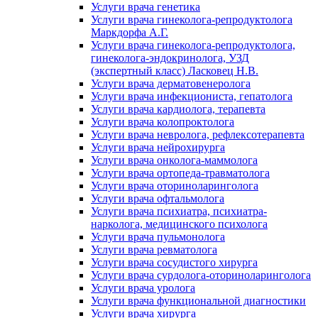
Услуги врача генетика
Услуги врача гинеколога-репродуктолога
Маркдорфа А.Г.
Услуги врача гинеколога-репродуктолога,
гинеколога-эндокринолога, УЗД
(экспертный класс) Ласковец Н.В.
Услуги врача дерматовенеролога
Услуги врача инфекциониста, гепатолога
Услуги врача кардиолога, терапевта
Услуги врача колопроктолога
Услуги врача невролога, рефлексотерапевта
Услуги врача нейрохирурга
Услуги врача онколога-маммолога
Услуги врача ортопеда-травматолога
Услуги врача оториноларинголога
Услуги врача офтальмолога
Услуги врача психиатра, психиатра-
нарколога, медицинского психолога
Услуги врача пульмонолога
Услуги врача ревматолога
Услуги врача сосудистого хирурга
Услуги врача сурдолога-оториноларинголога
Услуги врача уролога
Услуги врача функциональной диагностики
Услуги врача хирурга