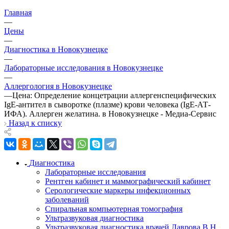
Главная
—
Цены
—
Диагностика в Новокузнецке
—
Лабораторные исследования в Новокузнецке
—
Аллергология в Новокузнецке
—
Цена: Определение концетрации аллергенспецифических
IgE-антител в сыворотке (плазме) крови человека (IgE-АТ-
ИФА). Аллерген желатина. в Новокузнецке - Медиа-Сервис
Назад к списку
Диагностика
Лабораторные исследования
Рентген кабинет и маммографический кабинет
Серологические маркеры инфекционных
заболеваний
Спиральная компьютерная томография
Ультразвуковая диагностика
Ультразвуковая диагностика врачей Лаврова В.Н.,