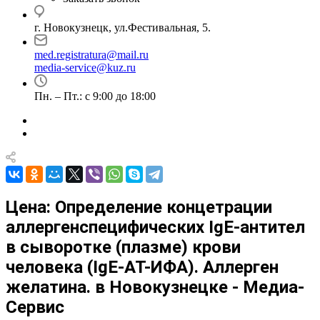
г. Новокузнецк, ул.Фестивальная, 5.
med.registratura@mail.ru
media-service@kuz.ru
Пн. – Пт.: с 9:00 до 18:00
Цена: Определение концетрации
аллергенспецифических IgE-антител
в сыворотке (плазме) крови
человека (IgE-АТ-ИФА). Аллерген
желатина. в Новокузнецке - Медиа-
Сервис