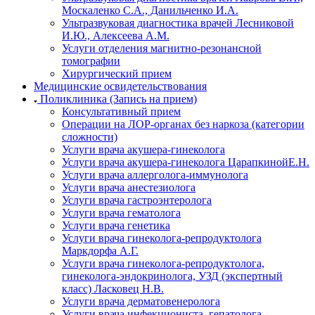
Москаленко С.А., Данильченко И.А.
Ультразвуковая диагностика врачей Лесниковой
И.Ю., Алексеева А.М.
Услуги отделения магнитно-резонансной
томографии
Хирургический прием
Медицинские освидетельствования
Поликлиника (Запись на прием)
Консультативный прием
Операции на ЛОР-органах без наркоза (категории
сложности)
Услуги врача акушера-гинеколога
Услуги врача акушера-гинеколога ЦарапкинойЕ.Н.
Услуги врача аллерголога-иммунолога
Услуги врача анестезиолога
Услуги врача гастроэнтеролога
Услуги врача гематолога
Услуги врача генетика
Услуги врача гинеколога-репродуктолога
Маркдорфа А.Г.
Услуги врача гинеколога-репродуктолога,
гинеколога-эндокринолога, УЗД (экспертный
класс) Ласковец Н.В.
Услуги врача дерматовенеролога
Услуги врача инфекциониста, гепатолога