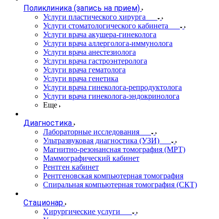
Поликлиника (запись на прием)
Услуги пластического хирурга
Услуги стоматологического кабинета
Услуги врача акушера-гинеколога
Услуги врача аллерголога-иммунолога
Услуги врача анестезиолога
Услуги врача гастроэнтеролога
Услуги врача гематолога
Услуги врача генетика
Услуги врача гинеколога-репродуктолога
Услуги врача гинеколога-эндокринолога
Еще
Диагностика
Лабораторные исследования
Ультразвуковая диагностика (УЗИ)
Магнитно-резонансная томография (МРТ)
Маммографический кабинет
Рентген кабинет
Рентгеновская компьютерная томография
Спиральная компьютерная томография (СКТ)
Стационар
Хирургические услуги