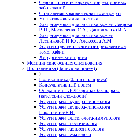
Серологические маркеры инфекционных
заболеваний
Спиральная компьютерная томография
Ультразвуковая диагностика
Ультразвуковая диагностика врачей Лаврова
В.Н., Москаленко С.А., Данильченко И.А.
Ультразвуковая диагностика врачей
Лесниковой И.Ю., Алексеева А.М.
Услуги отделения магнитно-резонансной
томографии
Хирургический прием
Медицинские освидетельствования
Поликлиника (Запись на прием)
Поликлиника (Запись на прием)
Консультативный прием
Операции на ЛОР-органах без наркоза
(категории сложности)
Услуги врача акушера-гинеколога
Услуги врача акушера-гинеколога
ЦарапкинойЕ.Н.
Услуги врача аллерголога-иммунолога
Услуги врача анестезиолога
Услуги врача гастроэнтеролога
Услуги врача гематолога