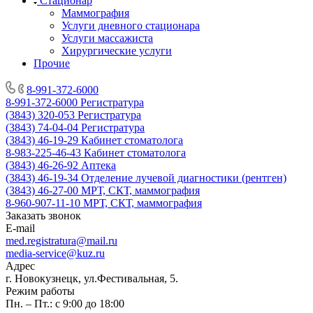
Стационар
Маммография
Услуги дневного стационара
Услуги массажиста
Хирургические услуги
Прочие
8-991-372-6000
8-991-372-6000
Регистратура
(3843) 320-053
Регистратура
(3843) 74-04-04
Регистратура
(3843) 46-19-29
Кабинет стоматолога
8-983-225-46-43
Кабинет стоматолога
(3843) 46-26-92
Аптека
(3843) 46-19-34
Отделение лучевой диагностики (рентген)
(3843) 46-27-00
МРТ, СКТ, маммография
8-960-907-11-10
МРТ, СКТ, маммография
Заказать звонок
E-mail
med.registratura@mail.ru
media-service@kuz.ru
Адрес
г. Новокузнецк, ул.Фестивальная, 5.
Режим работы
Пн. – Пт.: с 9:00 до 18:00