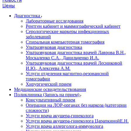
Новости
Цены
Диагностика
Лабораторные исследования
Рентген кабинет и маммографический кабинет
Серологические маркеры инфекционных
заболеваний
Спиральная компьютерная томография
Ультразвуковая диагностика
Ультразвуковая диагностика врачей Лаврова В.Н.,
Москаленко С.А., Данильченко И.А.
Ультразвуковая диагностика врачей Лесниковой
И.Ю., Алексеева А.М.
Услуги отделения магнитно-резонансной
томографии
Хирургический прием
Медицинские освидетельствования
Поликлиника (Запись на прием)
Консультативный прием
Операции на ЛОР-органах без наркоза (категории
сложности)
Услуги врача акушера-гинеколога
Услуги врача акушера-гинеколога ЦарапкинойЕ.Н.
Услуги врача аллерголога-иммунолога