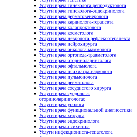
Услуги врача гинеколога-репродуктолога
Услуги врача гинеколога-эндокринолога
Услуги врача дерматовенеролога
Услуги врача кардиолога-терапевта
Услуги врача колопроктолога
Услуги врача косметолога
Услуги врача невролога-рефлексотерапевта
Услуги врача нейрохирурга
Услуги врача онколога-маммолога
Услуги врача ортопеда-травматолога
Услуги врача оториноларинголога
Услуги врача офтальмолога
Услуги врача психиатра-нарколога
Услуги врача пульмонолога
Услуги врача ревматолога
Услуги врача сосудистого хирурга
Услуги врача сурдолога-
оториноларингологас
Услуги врача уролога
Услуги врача функциональной диагностики
Услуги врача хирурга
Услуги врача эндокринолога
Услуги врача-психиатра
Услуги инфекциониста-гепатолога