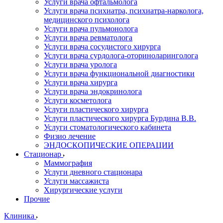
Услуги врача офтальмолога
Услуги врача психиатра, психиатра-нарколога,
медицинского психолога
Услуги врача пульмонолога
Услуги врача ревматолога
Услуги врача сосудистого хирурга
Услуги врача сурдолога-оториноларинголога
Услуги врача уролога
Услуги врача функциональной диагностики
Услуги врача хирурга
Услуги врача эндокринолога
Услуги косметолога
Услуги пластического хирурга
Услуги пластического хирурга Бурдина В.В.
Услуги стоматологического кабинета
Физио лечение
ЭНДОСКОПИЧЕСКИЕ ОПЕРАЦИИ
Стационар
Маммография
Услуги дневного стационара
Услуги массажиста
Хирургические услуги
Прочие
Клиника