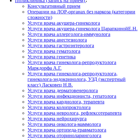
Поликлиника (Запись на прием)
Консультативный прием
Операции на ЛОР-органах без наркоза (категории
сложности)
Услуги врача акушера-гинеколога
Услуги врача акушера-гинеколога ЦарапкинойЕ.Н.
Услуги врача аллерголога-иммунолога
Услуги врача анестезиолога
Услуги врача гастроэнтеролога
Услуги врача гематолога
Услуги врача генетика
Услуги врача гинеколога-репродуктолога
Маркдорфа А.Г.
Услуги врача гинеколога-репродуктолога,
гинеколога-эндокринолога, УЗД (экспертный
класс) Ласковец Н.В.
Услуги врача дерматовенеролога
Услуги врача инфекциониста, гепатолога
Услуги врача кардиолога, терапевта
Услуги врача колопроктолога
Услуги врача невролога, рефлексотерапевта
Услуги врача нейрохирурга
Услуги врача онколога-маммолога
Услуги врача ортопеда-травматолога
Услуги врача оториноларинголога