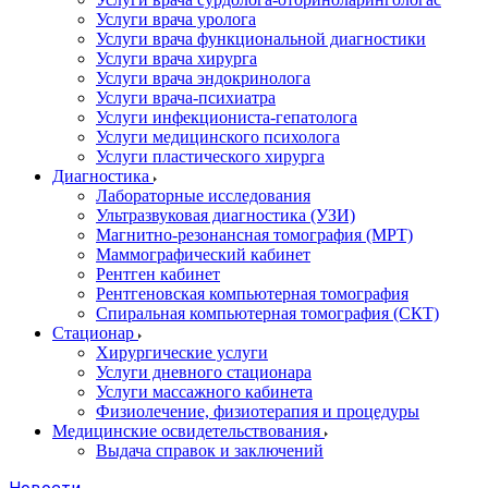
Услуги врача уролога
Услуги врача функциональной диагностики
Услуги врача хирурга
Услуги врача эндокринолога
Услуги врача-психиатра
Услуги инфекциониста-гепатолога
Услуги медицинского психолога
Услуги пластического хирурга
Диагностика
Лабораторные исследования
Ультразвуковая диагностика (УЗИ)
Магнитно-резонансная томография (МРТ)
Маммографический кабинет
Рентген кабинет
Рентгеновская компьютерная томография
Спиральная компьютерная томография (СКТ)
Стационар
Хирургические услуги
Услуги дневного стационара
Услуги массажного кабинета
Физиолечение, физиотерапия и процедуры
Медицинские освидетельствования
Выдача справок и заключений