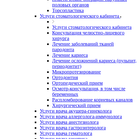
половых органов
Торсопластика
Услуги стоматологического кабинета
Услуги стоматологического кабинета
Консультация челюстно-лицевого
хирурга
Лечение заболеваний тканей
пародонта
Лечение кариеса
Лечение осложнений кариеса (пульпит,
периодонтит)
Микропротезирование
Ортодонтия
Ортопедический прием
Осмотр-консультация, в том числе
беременных
Распломбирование корневых каналов
Хирургический прием
Услуги врача акушера-гинеколога
Услуги врача аллерголога-иммунолога
Услуги врача анестезиолога
Услуги врача гастроэнтеролога
Услуги врача гематолога
Услуги врача генетика