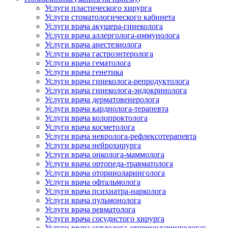
Услуги пластического хирурга
Услуги стоматологического кабинета
Услуги врача акушера-гинеколога
Услуги врача аллерголога-иммунолога
Услуги врача анестезиолога
Услуги врача гастроэнтеролога
Услуги врача гематолога
Услуги врача генетика
Услуги врача гинеколога-репродуктолога
Услуги врача гинеколога-эндокринолога
Услуги врача дерматовенеролога
Услуги врача кардиолога-терапевта
Услуги врача колопроктолога
Услуги врача косметолога
Услуги врача невролога-рефлексотерапевта
Услуги врача нейрохирурга
Услуги врача онколога-маммолога
Услуги врача ортопеда-травматолога
Услуги врача оториноларинголога
Услуги врача офтальмолога
Услуги врача психиатра-нарколога
Услуги врача пульмонолога
Услуги врача ревматолога
Услуги врача сосудистого хирурга
Услуги врача сурдолога-оториноларингологас