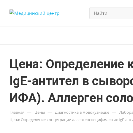
Цена: Определение 
IgE-антител в сывор
ИФА). Аллерген соло
—
—
—
Главная
Цены
Диагностика в Новокузнецке
Лабора
Цена: Определение концетрации аллергенспецифических IgE-антите