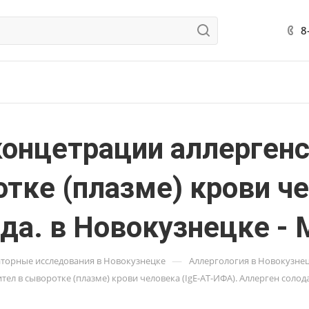
8
концетрации аллерген
отке (плазме) крови че
да. в Новокузнецке -
—
торные исследования в Новокузнецке
Аллергология в Новокузне
л в сыворотке (плазме) крови человека (IgE-АТ-ИФА). Аллерген солод