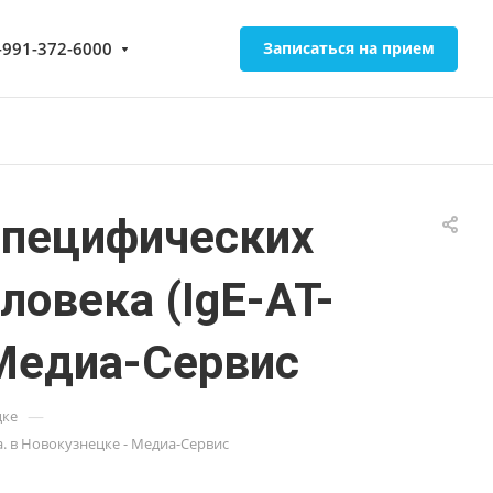
-991-372-6000
Записаться на прием
специфических
ловека (IgE-АТ-
 Медиа-Сервис
—
цке
а. в Новокузнецке - Медиа-Сервис