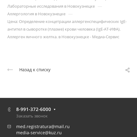
—
Лабораторные исследования в Новокузнецке
—
Аллергология в Новокузнецке
Цена: Определение концетрации аллергенспецифических IgE-
антител в сыворотке (плазме) крови человека (IgE-АТ-ИФА).
Аллерген яичного желтка. в Новокузнецке - Медиа-Сервис
Назад к списку
8-991-372-6000
Заказать звонок
med.registratura@mail.ru
media-service@kuz.ru