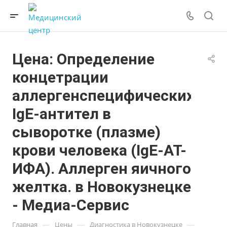
Цена: Определение
концетрации
аллергенспецифических
IgE-антител в
сыворотке (плазме)
крови человека (IgE-АТ-
ИФА). Аллерген яичного
желтка. в Новокузнецке
- Медиа-Сервис
—
—
—
Главная
Цены
Диагностика в Новокузнецке