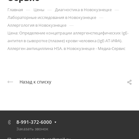
—
—
—
Главная
Цены
Диагностика в Новокузнецке
—
Лабораторные исследования в Новокузнецке
—
Аллергология в Новокузнецке
Цена: Определение концетрации аллергенспецифических IgE-
антител в сыворотке (плазме) крови человека (IgE-АТ-ИФА).
Аллерген ампициллина HSA. в Новокузнецке - Медиа-Сервис
Назад к списку
8-991-372-6000
Заказать звонок