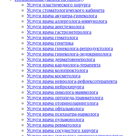
Услуги пластического хирурга
Услуги стоматологического кабинета
Услуги врача акушера-гинеколога
Услуги врача аллерголога-иммунолога
Услуги врача анестезиолога
Услуги врача гастроэнтеролога
Услуги врача гематолога
Услуги врача генетика
Услуги врача гинеколога-репродуктолога
Услуги врача гинеколога-эндокринолога
Услуги врача дерматовенеролога
Услуги врача кардиолога-терапевта
Услуги врача колопроктолога
Услуги врача косметолога
Услуги врача невролога-рефлексотерапевта
Услуги врача нейрохирурга
Услуги врача онколога-маммолога
Услуги врача ортопеда-травматолога
Услуги врача оториноларинголога
Услуги врача офтальмолога
Услуги врача психиатра-нарколога
Услуги врача пульмонолога
Услуги врача ревматолога
Услуги врача сосудистого хирурга
Услуги врача сурдолога-оториноларингологас