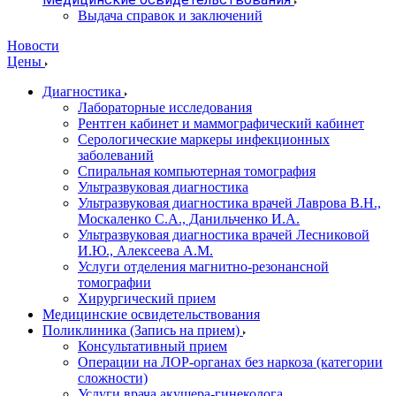
Выдача справок и заключений
Новости
Цены
Диагностика
Лабораторные исследования
Рентген кабинет и маммографический кабинет
Серологические маркеры инфекционных
заболеваний
Спиральная компьютерная томография
Ультразвуковая диагностика
Ультразвуковая диагностика врачей Лаврова В.Н.,
Москаленко С.А., Данильченко И.А.
Ультразвуковая диагностика врачей Лесниковой
И.Ю., Алексеева А.М.
Услуги отделения магнитно-резонансной
томографии
Хирургический прием
Медицинские освидетельствования
Поликлиника (Запись на прием)
Консультативный прием
Операции на ЛОР-органах без наркоза (категории
сложности)
Услуги врача акушера-гинеколога