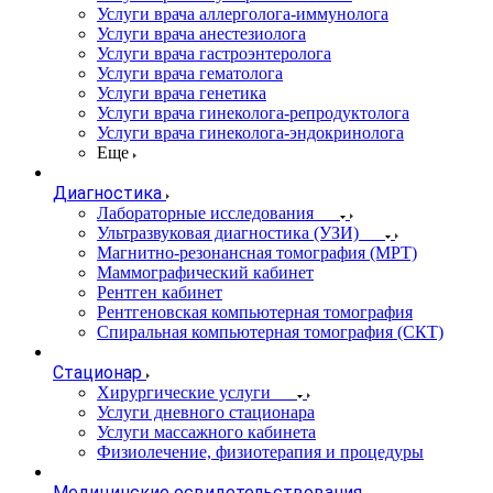
Услуги врача аллерголога-иммунолога
Услуги врача анестезиолога
Услуги врача гастроэнтеролога
Услуги врача гематолога
Услуги врача генетика
Услуги врача гинеколога-репродуктолога
Услуги врача гинеколога-эндокринолога
Еще
Диагностика
Лабораторные исследования
Ультразвуковая диагностика (УЗИ)
Магнитно-резонансная томография (МРТ)
Маммографический кабинет
Рентген кабинет
Рентгеновская компьютерная томография
Спиральная компьютерная томография (СКТ)
Стационар
Хирургические услуги
Услуги дневного стационара
Услуги массажного кабинета
Физиолечение, физиотерапия и процедуры
Медицинские освидетельствования