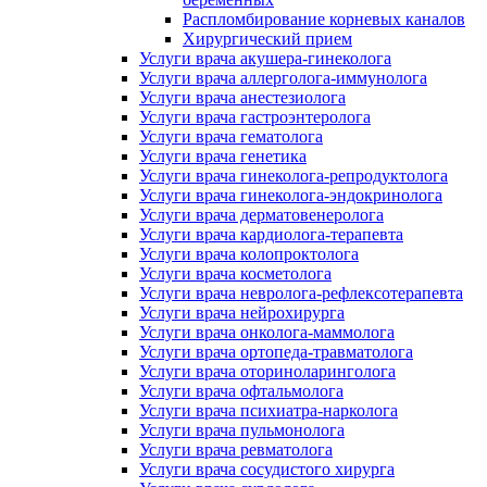
Распломбирование корневых каналов
Хирургический прием
Услуги врача акушера-гинеколога
Услуги врача аллерголога-иммунолога
Услуги врача анестезиолога
Услуги врача гастроэнтеролога
Услуги врача гематолога
Услуги врача генетика
Услуги врача гинеколога-репродуктолога
Услуги врача гинеколога-эндокринолога
Услуги врача дерматовенеролога
Услуги врача кардиолога-терапевта
Услуги врача колопроктолога
Услуги врача косметолога
Услуги врача невролога-рефлексотерапевта
Услуги врача нейрохирурга
Услуги врача онколога-маммолога
Услуги врача ортопеда-травматолога
Услуги врача оториноларинголога
Услуги врача офтальмолога
Услуги врача психиатра-нарколога
Услуги врача пульмонолога
Услуги врача ревматолога
Услуги врача сосудистого хирурга