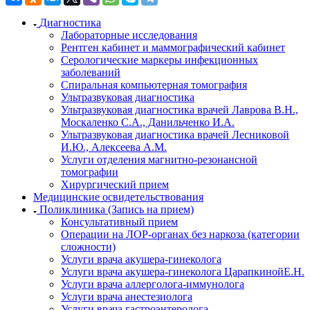
Диагностика
Лабораторные исследования
Рентген кабинет и маммографический кабинет
Серологические маркеры инфекционных
заболеваний
Спиральная компьютерная томография
Ультразвуковая диагностика
Ультразвуковая диагностика врачей Лаврова В.Н.,
Москаленко С.А., Данильченко И.А.
Ультразвуковая диагностика врачей Лесниковой
И.Ю., Алексеева А.М.
Услуги отделения магнитно-резонансной
томографии
Хирургический прием
Медицинские освидетельствования
Поликлиника (Запись на прием)
Консультативный прием
Операции на ЛОР-органах без наркоза (категории
сложности)
Услуги врача акушера-гинеколога
Услуги врача акушера-гинеколога ЦарапкинойЕ.Н.
Услуги врача аллерголога-иммунолога
Услуги врача анестезиолога
Услуги врача гастроэнтеролога