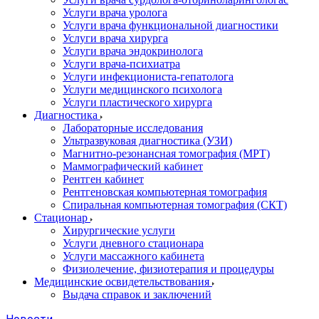
Услуги врача уролога
Услуги врача функциональной диагностики
Услуги врача хирурга
Услуги врача эндокринолога
Услуги врача-психиатра
Услуги инфекциониста-гепатолога
Услуги медицинского психолога
Услуги пластического хирурга
Диагностика
Лабораторные исследования
Ультразвуковая диагностика (УЗИ)
Магнитно-резонансная томография (МРТ)
Маммографический кабинет
Рентген кабинет
Рентгеновская компьютерная томография
Спиральная компьютерная томография (СКТ)
Стационар
Хирургические услуги
Услуги дневного стационара
Услуги массажного кабинета
Физиолечение, физиотерапия и процедуры
Медицинские освидетельствования
Выдача справок и заключений