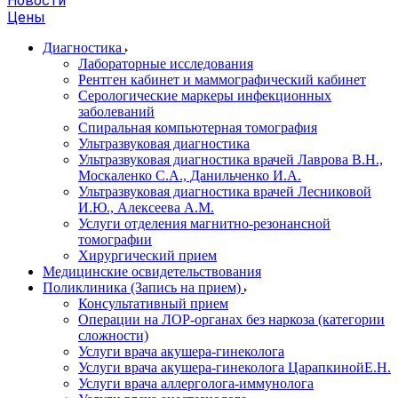
Новости
Цены
Диагностика
Лабораторные исследования
Рентген кабинет и маммографический кабинет
Серологические маркеры инфекционных
заболеваний
Спиральная компьютерная томография
Ультразвуковая диагностика
Ультразвуковая диагностика врачей Лаврова В.Н.,
Москаленко С.А., Данильченко И.А.
Ультразвуковая диагностика врачей Лесниковой
И.Ю., Алексеева А.М.
Услуги отделения магнитно-резонансной
томографии
Хирургический прием
Медицинские освидетельствования
Поликлиника (Запись на прием)
Консультативный прием
Операции на ЛОР-органах без наркоза (категории
сложности)
Услуги врача акушера-гинеколога
Услуги врача акушера-гинеколога ЦарапкинойЕ.Н.
Услуги врача аллерголога-иммунолога