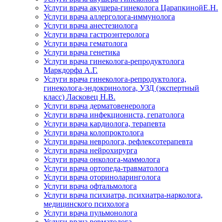
Услуги врача акушера-гинеколога ЦарапкинойЕ.Н.
Услуги врача аллерголога-иммунолога
Услуги врача анестезиолога
Услуги врача гастроэнтеролога
Услуги врача гематолога
Услуги врача генетика
Услуги врача гинеколога-репродуктолога
Маркдорфа А.Г.
Услуги врача гинеколога-репродуктолога,
гинеколога-эндокринолога, УЗД (экспертный
класс) Ласковец Н.В.
Услуги врача дерматовенеролога
Услуги врача инфекциониста, гепатолога
Услуги врача кардиолога, терапевта
Услуги врача колопроктолога
Услуги врача невролога, рефлексотерапевта
Услуги врача нейрохирурга
Услуги врача онколога-маммолога
Услуги врача ортопеда-травматолога
Услуги врача оториноларинголога
Услуги врача офтальмолога
Услуги врача психиатра, психиатра-нарколога,
медицинского психолога
Услуги врача пульмонолога
Услуги врача ревматолога