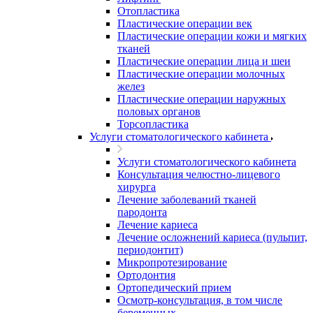
Отопластика
Пластические операции век
Пластические операции кожи и мягких
тканей
Пластические операции лица и шеи
Пластические операции молочных
желез
Пластические операции наружных
половых органов
Торсопластика
Услуги стоматологического кабинета
Услуги стоматологического кабинета
Консультация челюстно-лицевого
хирурга
Лечение заболеваний тканей
пародонта
Лечение кариеса
Лечение осложнений кариеса (пульпит,
периодонтит)
Микропротезирование
Ортодонтия
Ортопедический прием
Осмотр-консультация, в том числе
беременных