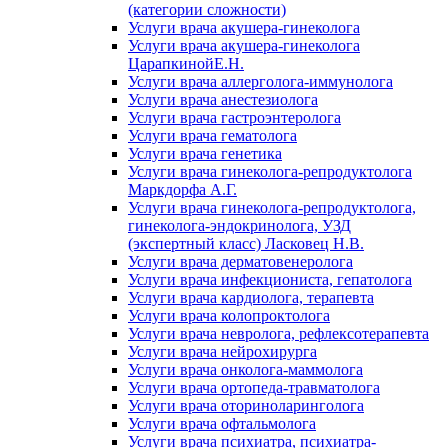
(категории сложности)
Услуги врача акушера-гинеколога
Услуги врача акушера-гинеколога
ЦарапкинойЕ.Н.
Услуги врача аллерголога-иммунолога
Услуги врача анестезиолога
Услуги врача гастроэнтеролога
Услуги врача гематолога
Услуги врача генетика
Услуги врача гинеколога-репродуктолога
Маркдорфа А.Г.
Услуги врача гинеколога-репродуктолога,
гинеколога-эндокринолога, УЗД
(экспертный класс) Ласковец Н.В.
Услуги врача дерматовенеролога
Услуги врача инфекциониста, гепатолога
Услуги врача кардиолога, терапевта
Услуги врача колопроктолога
Услуги врача невролога, рефлексотерапевта
Услуги врача нейрохирурга
Услуги врача онколога-маммолога
Услуги врача ортопеда-травматолога
Услуги врача оториноларинголога
Услуги врача офтальмолога
Услуги врача психиатра, психиатра-