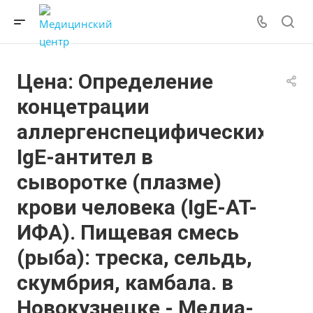
Цена: Определение
концетрации
аллергенспецифических
IgE-антител в
сыворотке (плазме)
крови человека (IgE-АТ-
ИФА). Пищевая смесь
(рыба): треска, сельдь,
скумбрия, камбала. в
Новокузнецке - Медиа-