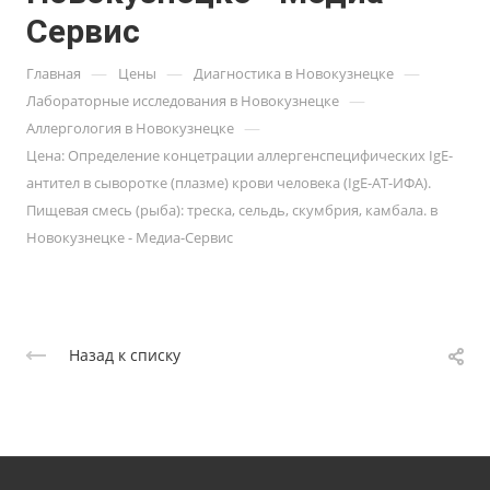
Сервис
—
—
—
Главная
Цены
Диагностика в Новокузнецке
—
Лабораторные исследования в Новокузнецке
—
Аллергология в Новокузнецке
Цена: Определение концетрации аллергенспецифических IgE-
антител в сыворотке (плазме) крови человека (IgE-АТ-ИФА).
Пищевая смесь (рыба): треска, сельдь, скумбрия, камбала. в
Новокузнецке - Медиа-Сервис
Назад к списку