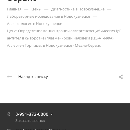
—
—
—
Главная
Цены
Диагностика в Новокузнецке
—
Лабораторные исследования в Новокузнецке
—
Аллергология в Новокузнецке
Цена: Определение концентрации аллергенспецифических IgE-
антител в сыворотке (плазме) крови человека (IgE-АТ-ИФА).
Аллерген Горчицы. в Новокузнецке - Медиа-Сервис
Назад к списку
8-991-372-6000
Заказать звонок