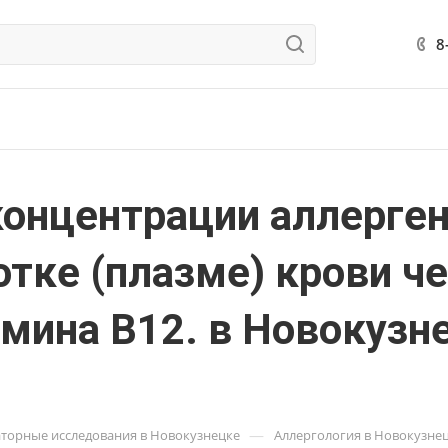
8
концентрации аллерге
отке (плазме) крови че
мина В12. в Новокузн
—
торные исследования в Новокузнецке
Аллергология в Новокузне