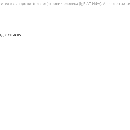
тел в сыворотке (плазме) крови человека (IgE-АТ-ИФА). Аллерген вита
ад к списку