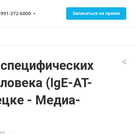
-991-372-6000
Записаться на прием
нспецифических
ловека (IgE-АТ-
ецке - Медиа-
—
цке