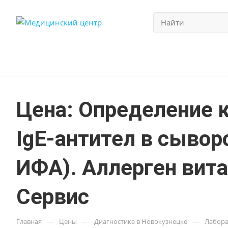
Цена: Определение 
IgE-антител в сывор
ИФА). Аллерген вита
Сервис
—
—
—
Главная
Цены
Диагностика в Новокузнецке
Лабора