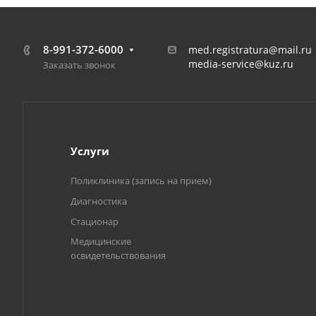
8-991-372-6000
med.registratura@mail.ru
media-service@kuz.ru
Заказать звонок
Услуги
Поликлиника (запись на прием)
Диагностика
Стационар
Медицинские
освидетельствования