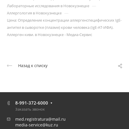
—
Лабораторные исследования в Новокузнецке
—
Аллергология в Новокузнецке
Цена: Определение концентрации аллергенспецифических IgE-
антител в сыворотке (плазме) крови человека (IgE-АТ-ИФА).
Аллерген киви. в Новокузнецке - Медиа-Сервис
Назад к списку
8-991-372-6000
Заказать звонок
med.registratura@mail.ru
media-service@kuz.ru