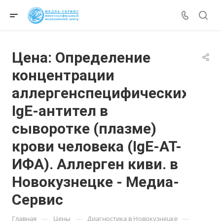
Цена: Определение
концентрации
аллергенспецифических
IgE-антител в
сыворотке (плазме)
крови человека (IgE-АТ-
ИФА). Аллерген киви. в
Новокузнецке - Медиа-
Сервис
—
—
—
Главная
Цены
Диагностика в Новокузнецке