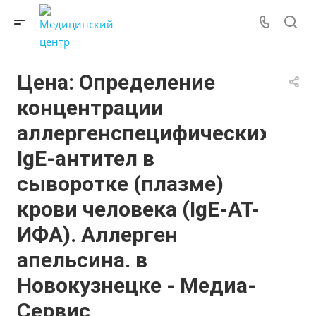
Цена: Определение
концентрации
аллергенспецифических
IgE-антител в
сыворотке (плазме)
крови человека (IgE-АТ-
ИФА). Аллерген
апельсина. в
Новокузнецке - Медиа-
Сервис