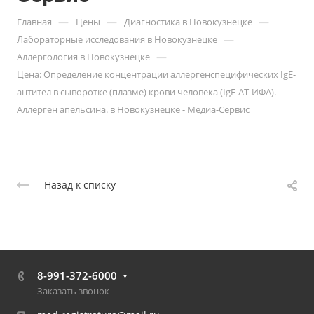
—
—
—
Главная
Цены
Диагностика в Новокузнецке
—
Лабораторные исследования в Новокузнецке
—
Аллергология в Новокузнецке
Цена: Определение концентрации аллергенспецифических IgE-
антител в сыворотке (плазме) крови человека (IgE-АТ-ИФА).
Аллерген апельсина. в Новокузнецке - Медиа-Сервис
Назад к списку
8-991-372-6000
Заказать звонок