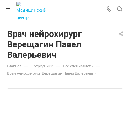
Врач нейрохирург
Верещагин Павел
Валерьевич
—
—
—
Главная
Сотрудники
Все специалисты
Врач нейрохирург Верещагин Павел Валерьевич