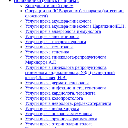
Поликлиника (Запись на прием)
Консультативный прием
Операции на ЛОР-органах без наркоза (категории
сложности)
Услуги врача акушера-гинеколога
Услуги врача акушера-гинеколога ЦарапкинойЕ.Н.
Услуги врача аллерголога-иммунолога
Услуги врача анестезиолога
Услуги врача гастроэнтеролога
Услуги врача гематолога
Услуги врача генетика
Услуги врача гинеколога-репродуктолога
Маркдорфа А.Г.
Услуги врача гинеколога-репродуктолога,
гинеколога-эндокринолога, УЗД (экспертный
класс) Ласковец Н.В.
Услуги врача дерматовенеролога
Услуги врача инфекциониста, гепатолога
Услуги врача кардиолога, терапевта
Услуги врача колопроктолога
Услуги врача невролога, рефлексотерапевта
Услуги врача нейрохирурга
Услуги врача онколога-маммолога
Услуги врача ортопеда-травматолога
Услуги врача оториноларинголога