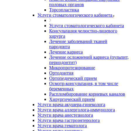
половых органов
Торсопластика
Услуги стоматологического кабинета
Услуги стоматологического кабинета
Консультация челюстно-лицевого
хирурга
Лечение заболеваний тканей
пародонта
Лечение кариеса
Лечение осложнений кариеса (пульпит,
периодонтит)
Микропротезирование
Ортодонтия
Ортопедический прием
Осмотр-консультация, в том числе
беременных
Распломбирование корневых каналов
Хирургический прием
Услуги врача акушера-гинеколога
Услуги врача аллерголога-иммунолога
Услуги врача анестезиолога
Услуги врача гастроэнтеролога
Услуги врача гематолога
Услуги врача генетика