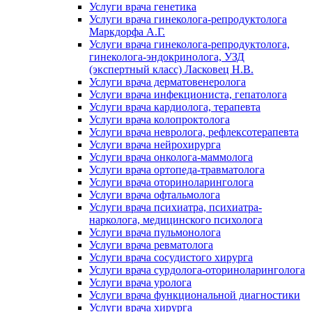
Услуги врача генетика
Услуги врача гинеколога-репродуктолога
Маркдорфа А.Г.
Услуги врача гинеколога-репродуктолога,
гинеколога-эндокринолога, УЗД
(экспертный класс) Ласковец Н.В.
Услуги врача дерматовенеролога
Услуги врача инфекциониста, гепатолога
Услуги врача кардиолога, терапевта
Услуги врача колопроктолога
Услуги врача невролога, рефлексотерапевта
Услуги врача нейрохирурга
Услуги врача онколога-маммолога
Услуги врача ортопеда-травматолога
Услуги врача оториноларинголога
Услуги врача офтальмолога
Услуги врача психиатра, психиатра-
нарколога, медицинского психолога
Услуги врача пульмонолога
Услуги врача ревматолога
Услуги врача сосудистого хирурга
Услуги врача сурдолога-оториноларинголога
Услуги врача уролога
Услуги врача функциональной диагностики
Услуги врача хирурга