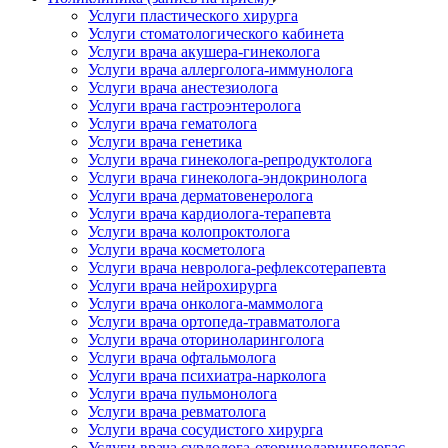
Услуги пластического хирурга
Услуги стоматологического кабинета
Услуги врача акушера-гинеколога
Услуги врача аллерголога-иммунолога
Услуги врача анестезиолога
Услуги врача гастроэнтеролога
Услуги врача гематолога
Услуги врача генетика
Услуги врача гинеколога-репродуктолога
Услуги врача гинеколога-эндокринолога
Услуги врача дерматовенеролога
Услуги врача кардиолога-терапевта
Услуги врача колопроктолога
Услуги врача косметолога
Услуги врача невролога-рефлексотерапевта
Услуги врача нейрохирурга
Услуги врача онколога-маммолога
Услуги врача ортопеда-травматолога
Услуги врача оториноларинголога
Услуги врача офтальмолога
Услуги врача психиатра-нарколога
Услуги врача пульмонолога
Услуги врача ревматолога
Услуги врача сосудистого хирурга
Услуги врача сурдолога-оториноларингологас