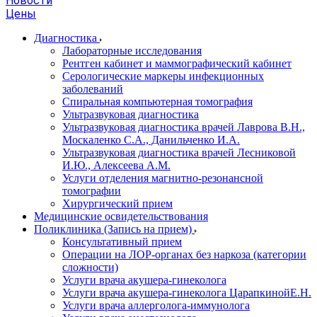
Новости
Цены
Диагностика
Лабораторные исследования
Рентген кабинет и маммографический кабинет
Серологические маркеры инфекционных
заболеваний
Спиральная компьютерная томография
Ультразвуковая диагностика
Ультразвуковая диагностика врачей Лаврова В.Н.,
Москаленко С.А., Данильченко И.А.
Ультразвуковая диагностика врачей Лесниковой
И.Ю., Алексеева А.М.
Услуги отделения магнитно-резонансной
томографии
Хирургический прием
Медицинские освидетельствования
Поликлиника (Запись на прием)
Консультативный прием
Операции на ЛОР-органах без наркоза (категории
сложности)
Услуги врача акушера-гинеколога
Услуги врача акушера-гинеколога ЦарапкинойЕ.Н.
Услуги врача аллерголога-иммунолога