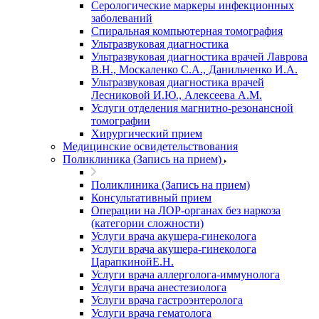
Серологические маркеры инфекционных
заболеваний
Спиральная компьютерная томография
Ультразвуковая диагностика
Ультразвуковая диагностика врачей Лаврова
В.Н., Москаленко С.А., Данильченко И.А.
Ультразвуковая диагностика врачей
Лесниковой И.Ю., Алексеева А.М.
Услуги отделения магнитно-резонансной
томографии
Хирургический прием
Медицинские освидетельствования
Поликлиника (Запись на прием)
Поликлиника (Запись на прием)
Консультативный прием
Операции на ЛОР-органах без наркоза
(категории сложности)
Услуги врача акушера-гинеколога
Услуги врача акушера-гинеколога
ЦарапкинойЕ.Н.
Услуги врача аллерголога-иммунолога
Услуги врача анестезиолога
Услуги врача гастроэнтеролога
Услуги врача гематолога