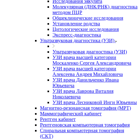
Исследования эякулята
Молекулярная (ДНК/РНК) диагностика
методом ПЦР
Общеклинические исследования
Установление родства
Цитологические исследования
Экспресс-диагностика
Ультразвуковая диагностика (УЗИ)
Ультразвуковая диагностика (УЗИ)
УЗИ врача высшей категории
Москаленко Сергея Александровича
УЗИ врача высшей категории
Алексеева Андрея Михайловича
УЗИ врача Данильченко Ивана
Юрьевича
УЗИ врача Лаврова Виталия
Николаевича
УЗИ врача Лесниковой Инги Юрьевны
Магнитно-резонансная томография (МРТ)
Маммографический кабинет
Рентген кабинет
Рентгеновская компьютерная томография
Спиральная компьютерная томография
(СКТ)