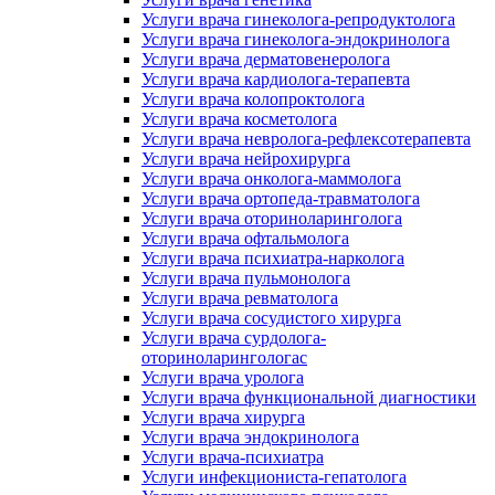
Услуги врача гинеколога-репродуктолога
Услуги врача гинеколога-эндокринолога
Услуги врача дерматовенеролога
Услуги врача кардиолога-терапевта
Услуги врача колопроктолога
Услуги врача косметолога
Услуги врача невролога-рефлексотерапевта
Услуги врача нейрохирурга
Услуги врача онколога-маммолога
Услуги врача ортопеда-травматолога
Услуги врача оториноларинголога
Услуги врача офтальмолога
Услуги врача психиатра-нарколога
Услуги врача пульмонолога
Услуги врача ревматолога
Услуги врача сосудистого хирурга
Услуги врача сурдолога-
оториноларингологас
Услуги врача уролога
Услуги врача функциональной диагностики
Услуги врача хирурга
Услуги врача эндокринолога
Услуги врача-психиатра
Услуги инфекциониста-гепатолога