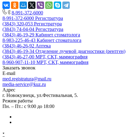
8-991-372-6000
8-991-372-6000
Регистратура
(3843) 320-053
Регистратура
(3843) 74-04-04
Регистратура
(3843) 46-19-29
Кабинет стоматолога
8-983-225-46-43
Кабинет стоматолога
(3843) 46-26-92
Аптека
(3843) 46-19-34
Отделение лучевой диагностики (рентген)
(3843) 46-27-00
МРТ, СКТ, маммография
8-960-907-11-10
МРТ, СКТ, маммография
Заказать звонок
E-mail
med.registratura@mail.ru
media-service@kuz.ru
Адрес
г. Новокузнецк, ул.Фестивальная, 5.
Режим работы
Пн. – Пт.: с 9:00 до 18:00