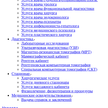
Услуги врача уролога
Услуги врача функциональной диагностики
Услуги врача хирурга
Услуги врача эндокринолога
Услуги врача-психиатра
Услуги инфекциониста-гепатолога
Услуги медицинского психолога
Услуги пластического хирурга
Диагностика
Лабораторные исследования
Ультразвуковая диагностика (УЗИ)
Магнитно-резонансная томография (МРТ)
Маммографический кабинет
Рентген кабинет
Рентгеновская компьютерная томография
Спиральная компьютерная томография (СКТ)
Стационар
Хирургические услуги
Услуги дневного стационара
Услуги массажного кабинета
Физиолечение, физиотерапия и процедуры
Медицинские освидетельствования
Выдача справок и заключений