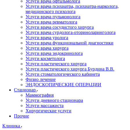
Услуги врача офтальмолога
Услуги врача психиатра, психиатра-нарколога,
медицинского психолога
Услуги врача пульмонолога
Услуги врача ревматолога
Услуги врача сосудистого хирурга
Услуги врача сурдолога-оториноларинголога
Услуги врача уролога
Услуги врача функциональной диагностики
Услуги врача хирурга
Услуги врача эндокринолога
Услуги косметолога
Услуги пластического хирурга
Услуги пластического хирурга Бурдина В.В.
Услуги стоматологического кабинета
Физио лечение
ЭНДОСКОПИЧЕСКИЕ ОПЕРАЦИИ
Стационар
Маммография
Услуги дневного стационара
Услуги массажиста
Хирургические услуги
Прочие
Клиника