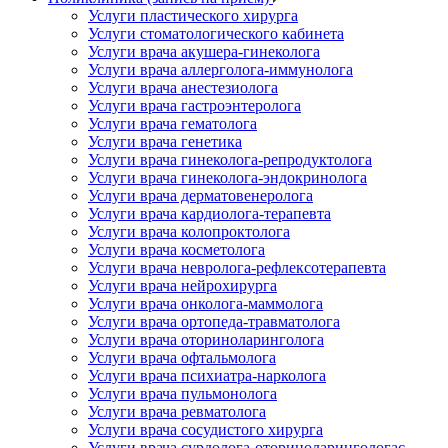
Услуги пластического хирурга
Услуги стоматологического кабинета
Услуги врача акушера-гинеколога
Услуги врача аллерголога-иммунолога
Услуги врача анестезиолога
Услуги врача гастроэнтеролога
Услуги врача гематолога
Услуги врача генетика
Услуги врача гинеколога-репродуктолога
Услуги врача гинеколога-эндокринолога
Услуги врача дерматовенеролога
Услуги врача кардиолога-терапевта
Услуги врача колопроктолога
Услуги врача косметолога
Услуги врача невролога-рефлексотерапевта
Услуги врача нейрохирурга
Услуги врача онколога-маммолога
Услуги врача ортопеда-травматолога
Услуги врача оториноларинголога
Услуги врача офтальмолога
Услуги врача психиатра-нарколога
Услуги врача пульмонолога
Услуги врача ревматолога
Услуги врача сосудистого хирурга
Услуги врача сурдолога-оториноларингологас