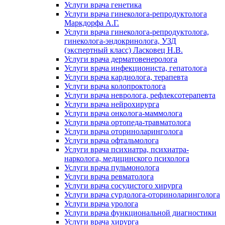
Услуги врача генетика
Услуги врача гинеколога-репродуктолога
Маркдорфа А.Г.
Услуги врача гинеколога-репродуктолога,
гинеколога-эндокринолога, УЗД
(экспертный класс) Ласковец Н.В.
Услуги врача дерматовенеролога
Услуги врача инфекциониста, гепатолога
Услуги врача кардиолога, терапевта
Услуги врача колопроктолога
Услуги врача невролога, рефлексотерапевта
Услуги врача нейрохирурга
Услуги врача онколога-маммолога
Услуги врача ортопеда-травматолога
Услуги врача оториноларинголога
Услуги врача офтальмолога
Услуги врача психиатра, психиатра-
нарколога, медицинского психолога
Услуги врача пульмонолога
Услуги врача ревматолога
Услуги врача сосудистого хирурга
Услуги врача сурдолога-оториноларинголога
Услуги врача уролога
Услуги врача функциональной диагностики
Услуги врача хирурга