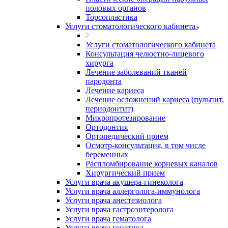
половых органов
Торсопластика
Услуги стоматологического кабинета
Услуги стоматологического кабинета
Консультация челюстно-лицевого
хирурга
Лечение заболеваний тканей
пародонта
Лечение кариеса
Лечение осложнений кариеса (пульпит,
периодонтит)
Микропротезирование
Ортодонтия
Ортопедический прием
Осмотр-консультация, в том числе
беременных
Распломбирование корневых каналов
Хирургический прием
Услуги врача акушера-гинеколога
Услуги врача аллерголога-иммунолога
Услуги врача анестезиолога
Услуги врача гастроэнтеролога
Услуги врача гематолога
Услуги врача генетика