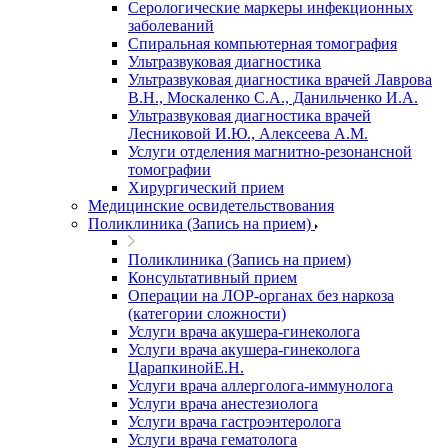
Серологические маркеры инфекционных
заболеваний
Спиральная компьютерная томография
Ультразвуковая диагностика
Ультразвуковая диагностика врачей Лаврова
В.Н., Москаленко С.А., Данильченко И.А.
Ультразвуковая диагностика врачей
Лесниковой И.Ю., Алексеева А.М.
Услуги отделения магнитно-резонансной
томографии
Хирургический прием
Медицинские освидетельствования
Поликлиника (Запись на прием)
Поликлиника (Запись на прием)
Консультативный прием
Операции на ЛОР-органах без наркоза
(категории сложности)
Услуги врача акушера-гинеколога
Услуги врача акушера-гинеколога
ЦарапкинойЕ.Н.
Услуги врача аллерголога-иммунолога
Услуги врача анестезиолога
Услуги врача гастроэнтеролога
Услуги врача гематолога