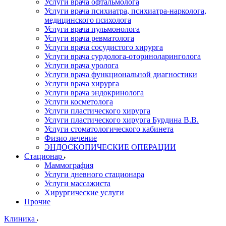
Услуги врача офтальмолога
Услуги врача психиатра, психиатра-нарколога,
медицинского психолога
Услуги врача пульмонолога
Услуги врача ревматолога
Услуги врача сосудистого хирурга
Услуги врача сурдолога-оториноларинголога
Услуги врача уролога
Услуги врача функциональной диагностики
Услуги врача хирурга
Услуги врача эндокринолога
Услуги косметолога
Услуги пластического хирурга
Услуги пластического хирурга Бурдина В.В.
Услуги стоматологического кабинета
Физио лечение
ЭНДОСКОПИЧЕСКИЕ ОПЕРАЦИИ
Стационар
Маммография
Услуги дневного стационара
Услуги массажиста
Хирургические услуги
Прочие
Клиника