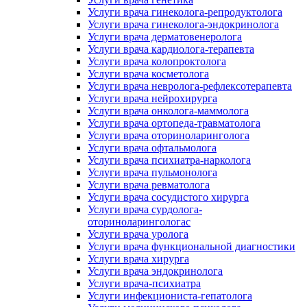
Услуги врача гинеколога-репродуктолога
Услуги врача гинеколога-эндокринолога
Услуги врача дерматовенеролога
Услуги врача кардиолога-терапевта
Услуги врача колопроктолога
Услуги врача косметолога
Услуги врача невролога-рефлексотерапевта
Услуги врача нейрохирурга
Услуги врача онколога-маммолога
Услуги врача ортопеда-травматолога
Услуги врача оториноларинголога
Услуги врача офтальмолога
Услуги врача психиатра-нарколога
Услуги врача пульмонолога
Услуги врача ревматолога
Услуги врача сосудистого хирурга
Услуги врача сурдолога-
оториноларингологас
Услуги врача уролога
Услуги врача функциональной диагностики
Услуги врача хирурга
Услуги врача эндокринолога
Услуги врача-психиатра
Услуги инфекциониста-гепатолога