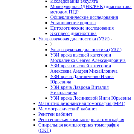
Исследования эякулята
Молекулярная (ДНК/РНК) диагностика
методом ПЦР
Общеклинические исследования
Установление родства
Цитологические исследования
Экспресс-диагностика
Ультразвуковая диагностика (УЗИ)
Ультразвуковая диагностика (УЗИ)
УЗИ врача высшей категории
Москаленко Сергея Александровича
УЗИ врача высшей категории
Алексеева Андрея Михайловича
УЗИ врача Данильченко Ивана
Юрьевича
УЗИ врача Лаврова Виталия
Николаевича
УЗИ врача Лесниковой Инги Юрьевны
Магнитно-резонансная томография (МРТ)
Маммографический кабинет
Рентген кабинет
Рентгеновская компьютерная томография
Спиральная компьютерная томография
(СКТ)