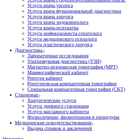
Услуги врача уролога
Услуги врача функциональной диагностики
Услуги врача хирурга
Услуги врача эндокринолога
Услуги врача-психиатра
Услуги инфекциониста-гепатолога
Услуги медицинского психолога
Услуги пластического хирурга
Диагностика
Лабораторные исследования
Ультразвуковая диагностика (УЗИ)
Магнитно-резонансная томография (МРТ)
Маммографический кабинет
Рентген кабинет
Рентгеновская компьютерная томография
Спиральная компьютерная томография (СКТ)
Стационар
Хирургические услуги
Услуги дневного стационара
Услуги массажного кабинета
Физиолечение, физиотерапия и процедуры
Медицинские освидетельствования
Выдача справок и заключений