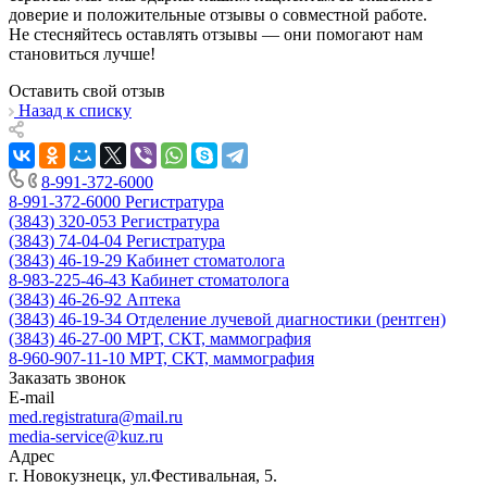
доверие и положительные отзывы о совместной работе.
Не стесняйтесь оставлять отзывы — они помогают нам
становиться лучше!
Оставить свой отзыв
Назад к списку
8-991-372-6000
8-991-372-6000
Регистратура
(3843) 320-053
Регистратура
(3843) 74-04-04
Регистратура
(3843) 46-19-29
Кабинет стоматолога
8-983-225-46-43
Кабинет стоматолога
(3843) 46-26-92
Аптека
(3843) 46-19-34
Отделение лучевой диагностики (рентген)
(3843) 46-27-00
МРТ, СКТ, маммография
8-960-907-11-10
МРТ, СКТ, маммография
Заказать звонок
E-mail
med.registratura@mail.ru
media-service@kuz.ru
Адрес
г. Новокузнецк, ул.Фестивальная, 5.