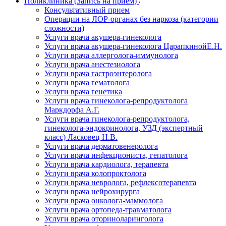
Поликлиника (Запись на прием)
Консультативный прием
Операции на ЛОР-органах без наркоза (категории
сложности)
Услуги врача акушера-гинеколога
Услуги врача акушера-гинеколога ЦарапкинойЕ.Н.
Услуги врача аллерголога-иммунолога
Услуги врача анестезиолога
Услуги врача гастроэнтеролога
Услуги врача гематолога
Услуги врача генетика
Услуги врача гинеколога-репродуктолога
Маркдорфа А.Г.
Услуги врача гинеколога-репродуктолога,
гинеколога-эндокринолога, УЗД (экспертный
класс) Ласковец Н.В.
Услуги врача дерматовенеролога
Услуги врача инфекциониста, гепатолога
Услуги врача кардиолога, терапевта
Услуги врача колопроктолога
Услуги врача невролога, рефлексотерапевта
Услуги врача нейрохирурга
Услуги врача онколога-маммолога
Услуги врача ортопеда-травматолога
Услуги врача оториноларинголога