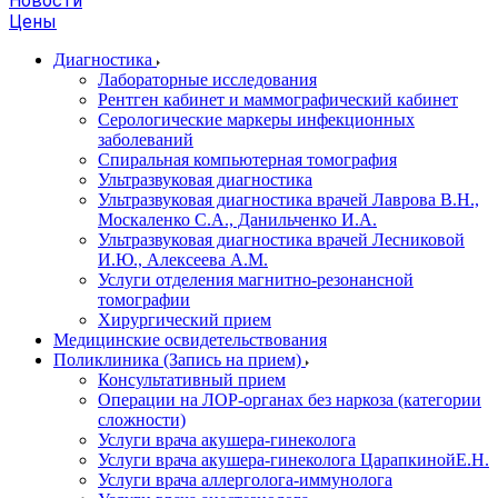
Новости
Цены
Диагностика
Лабораторные исследования
Рентген кабинет и маммографический кабинет
Серологические маркеры инфекционных
заболеваний
Спиральная компьютерная томография
Ультразвуковая диагностика
Ультразвуковая диагностика врачей Лаврова В.Н.,
Москаленко С.А., Данильченко И.А.
Ультразвуковая диагностика врачей Лесниковой
И.Ю., Алексеева А.М.
Услуги отделения магнитно-резонансной
томографии
Хирургический прием
Медицинские освидетельствования
Поликлиника (Запись на прием)
Консультативный прием
Операции на ЛОР-органах без наркоза (категории
сложности)
Услуги врача акушера-гинеколога
Услуги врача акушера-гинеколога ЦарапкинойЕ.Н.
Услуги врача аллерголога-иммунолога