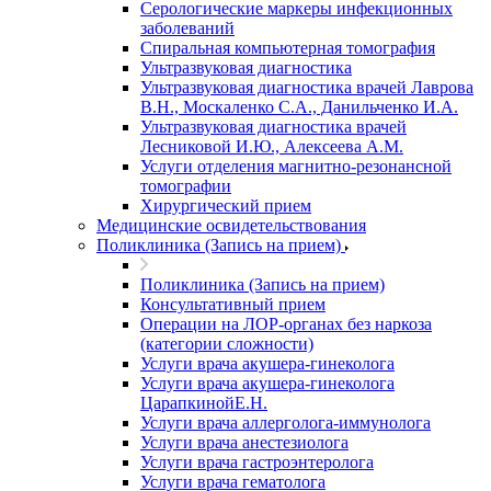
Серологические маркеры инфекционных
заболеваний
Спиральная компьютерная томография
Ультразвуковая диагностика
Ультразвуковая диагностика врачей Лаврова
В.Н., Москаленко С.А., Данильченко И.А.
Ультразвуковая диагностика врачей
Лесниковой И.Ю., Алексеева А.М.
Услуги отделения магнитно-резонансной
томографии
Хирургический прием
Медицинские освидетельствования
Поликлиника (Запись на прием)
Поликлиника (Запись на прием)
Консультативный прием
Операции на ЛОР-органах без наркоза
(категории сложности)
Услуги врача акушера-гинеколога
Услуги врача акушера-гинеколога
ЦарапкинойЕ.Н.
Услуги врача аллерголога-иммунолога
Услуги врача анестезиолога
Услуги врача гастроэнтеролога
Услуги врача гематолога