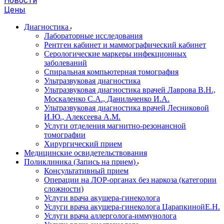
Новости
Цены
Диагностика
Лабораторные исследования
Рентген кабинет и маммографический кабинет
Серологические маркеры инфекционных
заболеваний
Спиральная компьютерная томография
Ультразвуковая диагностика
Ультразвуковая диагностика врачей Лаврова В.Н.,
Москаленко С.А., Данильченко И.А.
Ультразвуковая диагностика врачей Лесниковой
И.Ю., Алексеева А.М.
Услуги отделения магнитно-резонансной
томографии
Хирургический прием
Медицинские освидетельствования
Поликлиника (Запись на прием)
Консультативный прием
Операции на ЛОР-органах без наркоза (категории
сложности)
Услуги врача акушера-гинеколога
Услуги врача акушера-гинеколога ЦарапкинойЕ.Н.
Услуги врача аллерголога-иммунолога