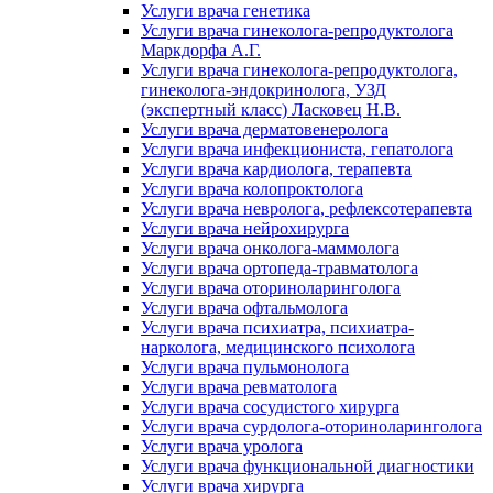
Услуги врача генетика
Услуги врача гинеколога-репродуктолога
Маркдорфа А.Г.
Услуги врача гинеколога-репродуктолога,
гинеколога-эндокринолога, УЗД
(экспертный класс) Ласковец Н.В.
Услуги врача дерматовенеролога
Услуги врача инфекциониста, гепатолога
Услуги врача кардиолога, терапевта
Услуги врача колопроктолога
Услуги врача невролога, рефлексотерапевта
Услуги врача нейрохирурга
Услуги врача онколога-маммолога
Услуги врача ортопеда-травматолога
Услуги врача оториноларинголога
Услуги врача офтальмолога
Услуги врача психиатра, психиатра-
нарколога, медицинского психолога
Услуги врача пульмонолога
Услуги врача ревматолога
Услуги врача сосудистого хирурга
Услуги врача сурдолога-оториноларинголога
Услуги врача уролога
Услуги врача функциональной диагностики
Услуги врача хирурга