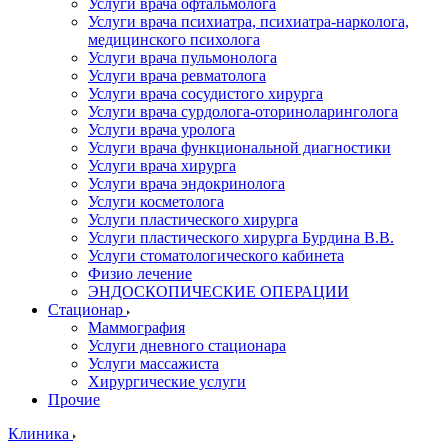
Услуги врача офтальмолога
Услуги врача психиатра, психиатра-нарколога,
медицинского психолога
Услуги врача пульмонолога
Услуги врача ревматолога
Услуги врача сосудистого хирурга
Услуги врача сурдолога-оториноларинголога
Услуги врача уролога
Услуги врача функциональной диагностики
Услуги врача хирурга
Услуги врача эндокринолога
Услуги косметолога
Услуги пластического хирурга
Услуги пластического хирурга Бурдина В.В.
Услуги стоматологического кабинета
Физио лечение
ЭНДОСКОПИЧЕСКИЕ ОПЕРАЦИИ
Стационар
Маммография
Услуги дневного стационара
Услуги массажиста
Хирургические услуги
Прочие
Клиника