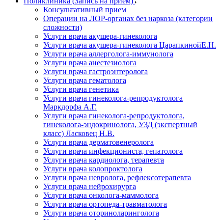
Поликлиника (Запись на прием)
Консультативный прием
Операции на ЛОР-органах без наркоза (категории
сложности)
Услуги врача акушера-гинеколога
Услуги врача акушера-гинеколога ЦарапкинойЕ.Н.
Услуги врача аллерголога-иммунолога
Услуги врача анестезиолога
Услуги врача гастроэнтеролога
Услуги врача гематолога
Услуги врача генетика
Услуги врача гинеколога-репродуктолога
Маркдорфа А.Г.
Услуги врача гинеколога-репродуктолога,
гинеколога-эндокринолога, УЗД (экспертный
класс) Ласковец Н.В.
Услуги врача дерматовенеролога
Услуги врача инфекциониста, гепатолога
Услуги врача кардиолога, терапевта
Услуги врача колопроктолога
Услуги врача невролога, рефлексотерапевта
Услуги врача нейрохирурга
Услуги врача онколога-маммолога
Услуги врача ортопеда-травматолога
Услуги врача оториноларинголога