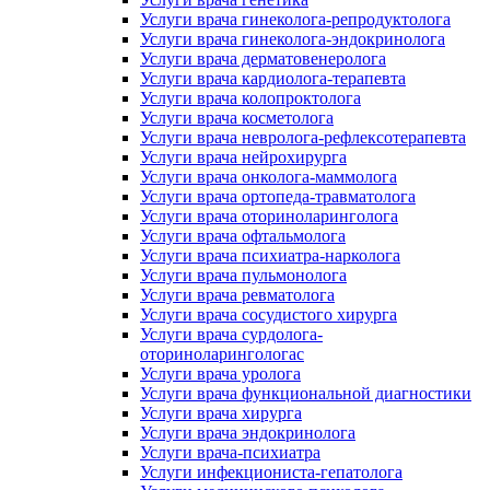
Услуги врача гинеколога-репродуктолога
Услуги врача гинеколога-эндокринолога
Услуги врача дерматовенеролога
Услуги врача кардиолога-терапевта
Услуги врача колопроктолога
Услуги врача косметолога
Услуги врача невролога-рефлексотерапевта
Услуги врача нейрохирурга
Услуги врача онколога-маммолога
Услуги врача ортопеда-травматолога
Услуги врача оториноларинголога
Услуги врача офтальмолога
Услуги врача психиатра-нарколога
Услуги врача пульмонолога
Услуги врача ревматолога
Услуги врача сосудистого хирурга
Услуги врача сурдолога-
оториноларингологас
Услуги врача уролога
Услуги врача функциональной диагностики
Услуги врача хирурга
Услуги врача эндокринолога
Услуги врача-психиатра
Услуги инфекциониста-гепатолога