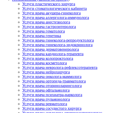
Услуги пластического хирурга
Услуги стоматологического кабинета
Услуги врача акушера-гинеколога
Услуги врача аллерголога-иммунолога
Услуги врача анестезиолога
Услуги врача гастроэнтеролога
Услуги врача гематолога
Услуги врача генетика
Услуги врача гинеколога-репродуктолога
Услуги врача гинеколога-эндокринолога
Услуги врача дерматовенеролога
Услуги врача кардиолога-терапевта
Услуги врача колопроктолога
Услуги врача косметолога
Услуги врача невролога-рефлексотерапевта
Услуги врача нейрохирурга
Услуги врача онколога-маммолога
Услуги врача ортопеда-травматолога
Услуги врача оториноларинголога
Услуги врача офтальмолога
Услуги врача психиатра-нарколога
Услуги врача пульмонолога
Услуги врача ревматолога
Услуги врача сосудистого хирурга
Услуги врача сурдолога-оториноларингологас