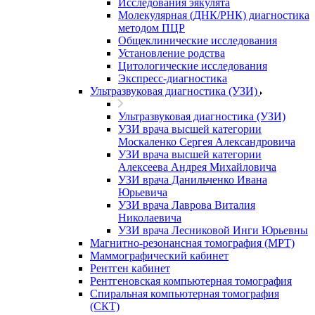
Исследования эякулята
Молекулярная (ДНК/РНК) диагностика
методом ПЦР
Общеклинические исследования
Установление родства
Цитологические исследования
Экспресс-диагностика
Ультразвуковая диагностика (УЗИ)
Ультразвуковая диагностика (УЗИ)
УЗИ врача высшей категории
Москаленко Сергея Александровича
УЗИ врача высшей категории
Алексеева Андрея Михайловича
УЗИ врача Данильченко Ивана
Юрьевича
УЗИ врача Лаврова Виталия
Николаевича
УЗИ врача Лесниковой Инги Юрьевны
Магнитно-резонансная томография (МРТ)
Маммографический кабинет
Рентген кабинет
Рентгеновская компьютерная томография
Спиральная компьютерная томография
(СКТ)