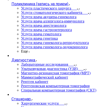
Поликлиника (запись на прием)
Услуги пластического хирурга
Услуги стоматологического кабинета
Услуги врача акушера-гинеколога
Услуги врача аллерголога-иммунолога
Услуги врача анестезиолога
Услуги врача гастроэнтеролога
Услуги врача гематолога
Услуги врача генетика
Услуги врача гинеколога-репродуктолога
Услуги врача гинеколога-эндокринолога
Еще
Диагностика
Лабораторные исследования
Ультразвуковая диагностика (УЗИ)
Магнитно-резонансная томография (МРТ)
Маммографический кабинет
Рентген кабинет
Рентгеновская компьютерная томография
Спиральная компьютерная томография (СКТ)
Стационар
Хирургические услуги