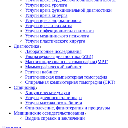
Услуги врача уролога
Услуги врача функциональной диагностики
Услуги врача хирурга
Услуги врача эндокринолога
Услуги врача-психиатра
Услуги инфекциониста-гепатолога
Услуги медицинского психолога
Услуги пластического хирурга
Диагностика
Лабораторные исследования
Ультразвуковая диагностика (УЗИ)
Магнитно-резонансная томография (МРТ)
Маммографический кабинет
Рентген кабинет
Рентгеновская компьютерная томография
Спиральная компьютерная томография (СКТ)
Стационар
Хирургические услуги
Услуги дневного стационара
Услуги массажного кабинета
Физиолечение, физиотерапия и процедуры
Медицинские освидетельствования
Выдача справок и заключений