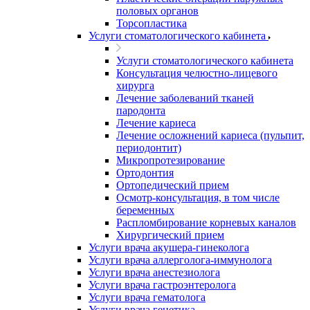
половых органов
Торсопластика
Услуги стоматологического кабинета
Услуги стоматологического кабинета
Консультация челюстно-лицевого
хирурга
Лечение заболеваний тканей
пародонта
Лечение кариеса
Лечение осложнений кариеса (пульпит,
периодонтит)
Микропротезирование
Ортодонтия
Ортопедический прием
Осмотр-консультация, в том числе
беременных
Распломбирование корневых каналов
Хирургический прием
Услуги врача акушера-гинеколога
Услуги врача аллерголога-иммунолога
Услуги врача анестезиолога
Услуги врача гастроэнтеролога
Услуги врача гематолога
Услуги врача генетика