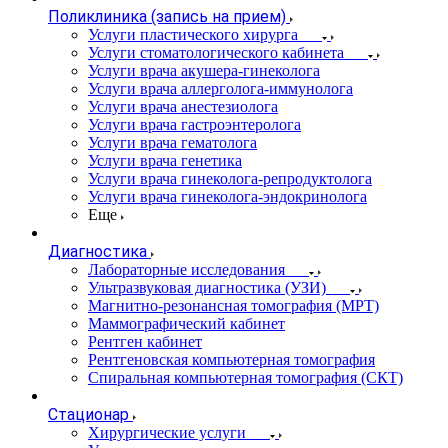
Поликлиника (запись на прием)
Услуги пластического хирурга
Услуги стоматологического кабинета
Услуги врача акушера-гинеколога
Услуги врача аллерголога-иммунолога
Услуги врача анестезиолога
Услуги врача гастроэнтеролога
Услуги врача гематолога
Услуги врача генетика
Услуги врача гинеколога-репродуктолога
Услуги врача гинеколога-эндокринолога
Еще
Диагностика
Лабораторные исследования
Ультразвуковая диагностика (УЗИ)
Магнитно-резонансная томография (МРТ)
Маммографический кабинет
Рентген кабинет
Рентгеновская компьютерная томография
Спиральная компьютерная томография (СКТ)
Стационар
Хирургические услуги