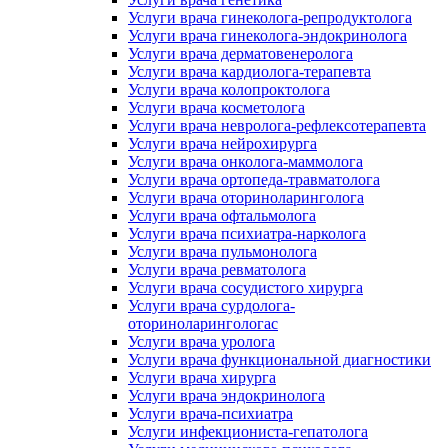
Услуги врача гинеколога-репродуктолога
Услуги врача гинеколога-эндокринолога
Услуги врача дерматовенеролога
Услуги врача кардиолога-терапевта
Услуги врача колопроктолога
Услуги врача косметолога
Услуги врача невролога-рефлексотерапевта
Услуги врача нейрохирурга
Услуги врача онколога-маммолога
Услуги врача ортопеда-травматолога
Услуги врача оториноларинголога
Услуги врача офтальмолога
Услуги врача психиатра-нарколога
Услуги врача пульмонолога
Услуги врача ревматолога
Услуги врача сосудистого хирурга
Услуги врача сурдолога-
оториноларингологас
Услуги врача уролога
Услуги врача функциональной диагностики
Услуги врача хирурга
Услуги врача эндокринолога
Услуги врача-психиатра
Услуги инфекциониста-гепатолога