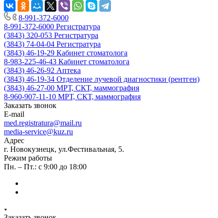
8-991-372-6000
8-991-372-6000
Регистратура
(3843) 320-053
Регистратура
(3843) 74-04-04
Регистратура
(3843) 46-19-29
Кабинет стоматолога
8-983-225-46-43
Кабинет стоматолога
(3843) 46-26-92
Аптека
(3843) 46-19-34
Отделение лучевой диагностики (рентген)
(3843) 46-27-00
МРТ, СКТ, маммография
8-960-907-11-10
МРТ, СКТ, маммография
Заказать звонок
E-mail
med.registratura@mail.ru
media-service@kuz.ru
Адрес
г. Новокузнецк, ул.Фестивальная, 5.
Режим работы
Пн. – Пт.: с 9:00 до 18:00
Заказать звонок