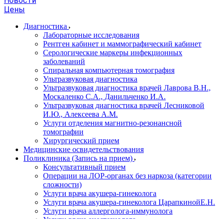
Новости
Цены
Диагностика
Лабораторные исследования
Рентген кабинет и маммографический кабинет
Серологические маркеры инфекционных
заболеваний
Спиральная компьютерная томография
Ультразвуковая диагностика
Ультразвуковая диагностика врачей Лаврова В.Н.,
Москаленко С.А., Данильченко И.А.
Ультразвуковая диагностика врачей Лесниковой
И.Ю., Алексеева А.М.
Услуги отделения магнитно-резонансной
томографии
Хирургический прием
Медицинские освидетельствования
Поликлиника (Запись на прием)
Консультативный прием
Операции на ЛОР-органах без наркоза (категории
сложности)
Услуги врача акушера-гинеколога
Услуги врача акушера-гинеколога ЦарапкинойЕ.Н.
Услуги врача аллерголога-иммунолога