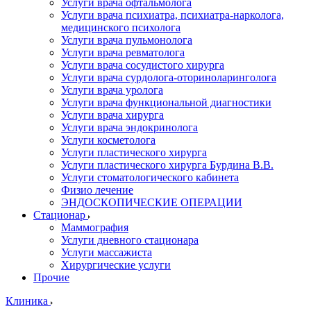
Услуги врача офтальмолога
Услуги врача психиатра, психиатра-нарколога,
медицинского психолога
Услуги врача пульмонолога
Услуги врача ревматолога
Услуги врача сосудистого хирурга
Услуги врача сурдолога-оториноларинголога
Услуги врача уролога
Услуги врача функциональной диагностики
Услуги врача хирурга
Услуги врача эндокринолога
Услуги косметолога
Услуги пластического хирурга
Услуги пластического хирурга Бурдина В.В.
Услуги стоматологического кабинета
Физио лечение
ЭНДОСКОПИЧЕСКИЕ ОПЕРАЦИИ
Стационар
Маммография
Услуги дневного стационара
Услуги массажиста
Хирургические услуги
Прочие
Клиника