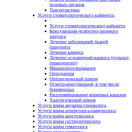
половых органов
Торсопластика
Услуги стоматологического кабинета
Услуги стоматологического кабинета
Консультация челюстно-лицевого
хирурга
Лечение заболеваний тканей
пародонта
Лечение кариеса
Лечение осложнений кариеса (пульпит,
периодонтит)
Микропротезирование
Ортодонтия
Ортопедический прием
Осмотр-консультация, в том числе
беременных
Распломбирование корневых каналов
Хирургический прием
Услуги врача акушера-гинеколога
Услуги врача аллерголога-иммунолога
Услуги врача анестезиолога
Услуги врача гастроэнтеролога
Услуги врача гематолога
Услуги врача генетика