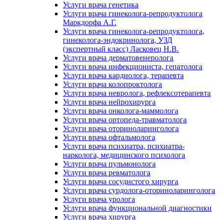
Услуги врача генетика
Услуги врача гинеколога-репродуктолога
Маркдорфа А.Г.
Услуги врача гинеколога-репродуктолога,
гинеколога-эндокринолога, УЗД
(экспертный класс) Ласковец Н.В.
Услуги врача дерматовенеролога
Услуги врача инфекциониста, гепатолога
Услуги врача кардиолога, терапевта
Услуги врача колопроктолога
Услуги врача невролога, рефлексотерапевта
Услуги врача нейрохирурга
Услуги врача онколога-маммолога
Услуги врача ортопеда-травматолога
Услуги врача оториноларинголога
Услуги врача офтальмолога
Услуги врача психиатра, психиатра-
нарколога, медицинского психолога
Услуги врача пульмонолога
Услуги врача ревматолога
Услуги врача сосудистого хирурга
Услуги врача сурдолога-оториноларинголога
Услуги врача уролога
Услуги врача функциональной диагностики
Услуги врача хирурга