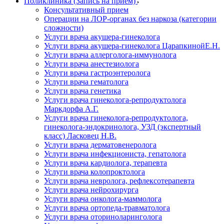
Поликлиника (Запись на прием)
Консультативный прием
Операции на ЛОР-органах без наркоза (категории
сложности)
Услуги врача акушера-гинеколога
Услуги врача акушера-гинеколога ЦарапкинойЕ.Н.
Услуги врача аллерголога-иммунолога
Услуги врача анестезиолога
Услуги врача гастроэнтеролога
Услуги врача гематолога
Услуги врача генетика
Услуги врача гинеколога-репродуктолога
Маркдорфа А.Г.
Услуги врача гинеколога-репродуктолога,
гинеколога-эндокринолога, УЗД (экспертный
класс) Ласковец Н.В.
Услуги врача дерматовенеролога
Услуги врача инфекциониста, гепатолога
Услуги врача кардиолога, терапевта
Услуги врача колопроктолога
Услуги врача невролога, рефлексотерапевта
Услуги врача нейрохирурга
Услуги врача онколога-маммолога
Услуги врача ортопеда-травматолога
Услуги врача оториноларинголога