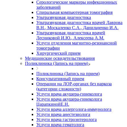
Серологические маркеры инфекционных
заболеваний
Спиральная компьютерная томография
Ультразвуковая диагностика
Ультразвуковая диагностика врачей Лаврова
В.Н., Москаленко С.А., Данильченко И.А.
Ультразвуковая диагностика врачей
Лесниковой И.Ю., Алексеева А.М.
Услуги отделения магнитно-резонансной
томографии
Хирургический прием
Медицинские освидетельствования
Поликлиника (Запись на прием)
Поликлиника (Запись на прием)
Консультативный прием
Операции на ЛОР-органах без наркоза
(категории сложности)
Услуги врача акушера-гинеколога
Услуги врача акушера-гинеколога
ЦарапкинойЕ.Н.
Услуги врача аллерголога-иммунолога
Услуги врача анестезиолога
Услуги врача гастроэнтеролога
Услуги врача гематолога