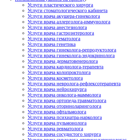
Услуги пластического хирурга
Услуги стоматологического кабинета
Услуги врача акушера-гинеколога
Услуги врача аллерголога-иммунолога
Услуги врача анестезиолога
Услуги врача гастроэнтеролога
Услуги врача гематолога
Услуги врача генетика
Услуги врача гинеколога-репродуктолога
Услуги врача гинеколога-эндокринолога
Услуги врача дерматовенеролога
Услуги врача кардиолога-терапевта
Услуги врача колопроктолога
Услуги врача косметолога
Услуги врача невролога-рефлексотерапевта
Услуги врача нейрохирурга
Услуги врача онколога-маммолога
Услуги врача ортопеда-травматолога
Услуги врача оториноларинголога
Услуги врача офтальмолога
Услуги врача психиатра-нарколога
Услуги врача пульмонолога
Услуги врача ревматолога
Услуги врача сосудистого хирурга
Услуги врача сурдолога-оториноларингологас