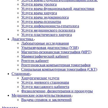
Услуги врача уролога
Услуги врача функциональной диагностики
Услуги врача хирурга
Услуги врача эндокринолога
Услуги врача-психиатра
Услуги инфекциониста-гепатолога
Услуги медицинского психолога
Услуги пластического хирурга
Диагностика
Лабораторные исследования
Ультразвуковая диагностика (УЗИ)
Магнитно-резонансная томография (МРТ)
Маммографический кабинет
Рентген кабинет
Рентгеновская компьютерная томография
Спиральная компьютерная томография (СКТ)
Стационар
Хирургические услуги
Услуги дневного стационара
Услуги массажного кабинета
Физиолечение, физиотерапия и процедуры
Медицинские освидетельствования
Выдача справок и заключений