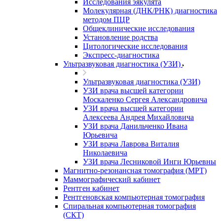
Исследования эякулята
Молекулярная (ДНК/РНК) диагностика
методом ПЦР
Общеклинические исследования
Установление родства
Цитологические исследования
Экспресс-диагностика
Ультразвуковая диагностика (УЗИ)
Ультразвуковая диагностика (УЗИ)
УЗИ врача высшей категории
Москаленко Сергея Александровича
УЗИ врача высшей категории
Алексеева Андрея Михайловича
УЗИ врача Данильченко Ивана
Юрьевича
УЗИ врача Лаврова Виталия
Николаевича
УЗИ врача Лесниковой Инги Юрьевны
Магнитно-резонансная томография (МРТ)
Маммографический кабинет
Рентген кабинет
Рентгеновская компьютерная томография
Спиральная компьютерная томография
(СКТ)