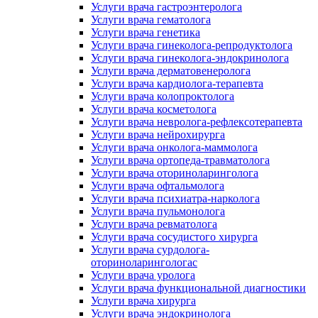
Услуги врача гастроэнтеролога
Услуги врача гематолога
Услуги врача генетика
Услуги врача гинеколога-репродуктолога
Услуги врача гинеколога-эндокринолога
Услуги врача дерматовенеролога
Услуги врача кардиолога-терапевта
Услуги врача колопроктолога
Услуги врача косметолога
Услуги врача невролога-рефлексотерапевта
Услуги врача нейрохирурга
Услуги врача онколога-маммолога
Услуги врача ортопеда-травматолога
Услуги врача оториноларинголога
Услуги врача офтальмолога
Услуги врача психиатра-нарколога
Услуги врача пульмонолога
Услуги врача ревматолога
Услуги врача сосудистого хирурга
Услуги врача сурдолога-
оториноларингологас
Услуги врача уролога
Услуги врача функциональной диагностики
Услуги врача хирурга
Услуги врача эндокринолога