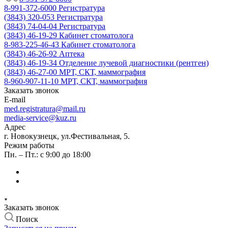
8-991-372-6000
Регистратура
(3843) 320-053
Регистратура
(3843) 74-04-04
Регистратура
(3843) 46-19-29
Кабинет стоматолога
8-983-225-46-43
Кабинет стоматолога
(3843) 46-26-92
Аптека
(3843) 46-19-34
Отделение лучевой диагностики (рентген)
(3843) 46-27-00
МРТ, СКТ, маммография
8-960-907-11-10
МРТ, СКТ, маммография
Заказать звонок
E-mail
med.registratura@mail.ru
media-service@kuz.ru
Адрес
г. Новокузнецк, ул.Фестивальная, 5.
Режим работы
Пн. – Пт.: с 9:00 до 18:00
Заказать звонок
Поиск