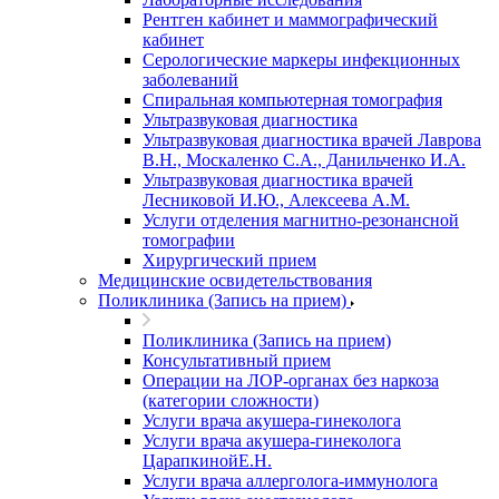
Рентген кабинет и маммографический
кабинет
Серологические маркеры инфекционных
заболеваний
Спиральная компьютерная томография
Ультразвуковая диагностика
Ультразвуковая диагностика врачей Лаврова
В.Н., Москаленко С.А., Данильченко И.А.
Ультразвуковая диагностика врачей
Лесниковой И.Ю., Алексеева А.М.
Услуги отделения магнитно-резонансной
томографии
Хирургический прием
Медицинские освидетельствования
Поликлиника (Запись на прием)
Поликлиника (Запись на прием)
Консультативный прием
Операции на ЛОР-органах без наркоза
(категории сложности)
Услуги врача акушера-гинеколога
Услуги врача акушера-гинеколога
ЦарапкинойЕ.Н.
Услуги врача аллерголога-иммунолога