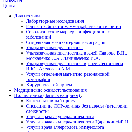
Новости
Цены
Диагностика
Лабораторные исследования
Рентген кабинет и маммографический кабинет
Серологические маркеры инфекционных
заболеваний
Спиральная компьютерная томография
Ультразвуковая диагностика
Ультразвуковая диагностика врачей Лаврова В.Н.,
Москаленко С.А., Данильченко И.А.
Ультразвуковая диагностика врачей Лесниковой
И.Ю., Алексеева А.М.
Услуги отделения магнитно-резонансной
томографии
Хирургический прием
Медицинские освидетельствования
Поликлиника (Запись на прием)
Консультативный прием
Операции на ЛОР-органах без наркоза (категории
сложности)
Услуги врача акушера-гинеколога
Услуги врача акушера-гинеколога ЦарапкинойЕ.Н.
Услуги врача аллерголога-иммунолога