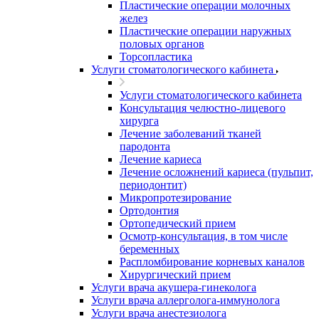
Пластические операции молочных
желез
Пластические операции наружных
половых органов
Торсопластика
Услуги стоматологического кабинета
Услуги стоматологического кабинета
Консультация челюстно-лицевого
хирурга
Лечение заболеваний тканей
пародонта
Лечение кариеса
Лечение осложнений кариеса (пульпит,
периодонтит)
Микропротезирование
Ортодонтия
Ортопедический прием
Осмотр-консультация, в том числе
беременных
Распломбирование корневых каналов
Хирургический прием
Услуги врача акушера-гинеколога
Услуги врача аллерголога-иммунолога
Услуги врача анестезиолога