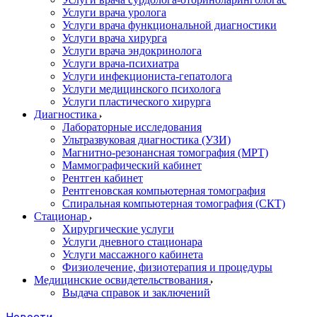
Услуги врача уролога
Услуги врача функциональной диагностики
Услуги врача хирурга
Услуги врача эндокринолога
Услуги врача-психиатра
Услуги инфекциониста-гепатолога
Услуги медицинского психолога
Услуги пластического хирурга
Диагностика
Лабораторные исследования
Ультразвуковая диагностика (УЗИ)
Магнитно-резонансная томография (МРТ)
Маммографический кабинет
Рентген кабинет
Рентгеновская компьютерная томография
Спиральная компьютерная томография (СКТ)
Стационар
Хирургические услуги
Услуги дневного стационара
Услуги массажного кабинета
Физиолечение, физиотерапия и процедуры
Медицинские освидетельствования
Выдача справок и заключений