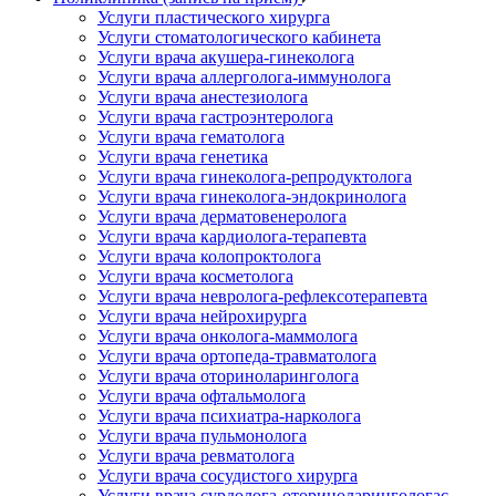
Услуги пластического хирурга
Услуги стоматологического кабинета
Услуги врача акушера-гинеколога
Услуги врача аллерголога-иммунолога
Услуги врача анестезиолога
Услуги врача гастроэнтеролога
Услуги врача гематолога
Услуги врача генетика
Услуги врача гинеколога-репродуктолога
Услуги врача гинеколога-эндокринолога
Услуги врача дерматовенеролога
Услуги врача кардиолога-терапевта
Услуги врача колопроктолога
Услуги врача косметолога
Услуги врача невролога-рефлексотерапевта
Услуги врача нейрохирурга
Услуги врача онколога-маммолога
Услуги врача ортопеда-травматолога
Услуги врача оториноларинголога
Услуги врача офтальмолога
Услуги врача психиатра-нарколога
Услуги врача пульмонолога
Услуги врача ревматолога
Услуги врача сосудистого хирурга
Услуги врача сурдолога-оториноларингологас