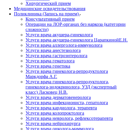
Хирургический прием
Медицинские освидетельствования
Поликлиника (Запись на прием)
Консультативный прием
Операции на ЛОР-органах без наркоза (категории
сложности)
Услуги врача акушера-гинеколога
Услуги врача акушера-гинеколога ЦарапкинойЕ.Н.
Услуги врача аллерголога-иммунолога
Услуги врача анестезиолога
Услуги врача гастроэнтеролога
Услуги врача гематолога
Услуги врача генетика
Услуги врача гинеколога-репродуктолога
Маркдорфа А.Г.
Услуги врача гинеколога-репродуктолога,
гинеколога-эндокринолога, УЗД (экспертный
класс) Ласковец Н.В.
Услуги врача дерматовенеролога
Услуги врача инфекциониста, гепатолога
Услуги врача кардиолога, терапевта
Услуги врача колопроктолога
Услуги врача невролога, рефлексотерапевта
Услуги врача нейрохирурга
Услуги врача онколога-маммолога