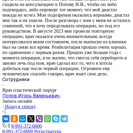
сходила на консультацию к Попову И.В., чтобы он либо
подтвердил, либо опроверг тот момент, что мой диастаз
никуда не исчез. Мои подозрения оказались верными, диастаз
мне так и не ушили. После разговора с ним у меня не осталось
сомнений, что я хочу переделывать операцию, но под его
руководством. В августе 2023 мне провели повторную
операцию, врач оказался очень внимательным, всегда
интересовался моим состоянием, после выписки из клиники
был на связи все время. Реабилитация прошла очень хорошо,
по сравнению с первым разом. Прошло уже больше года с
момента операции, я не жалею, что смогла себя перебороть и
заново лечь под нож, врач сделал все то, чего я хотела
добиться еще после первой операции. Огромное ему
человеческое спасибо говорю, врач знает свое дело.
Сотрудники
Врач пластический хирург
Попов Игорь Валерьевич
Запись онлайн
Назад к списку
8-991-372-6000
8-991-372-6000
Регистратура