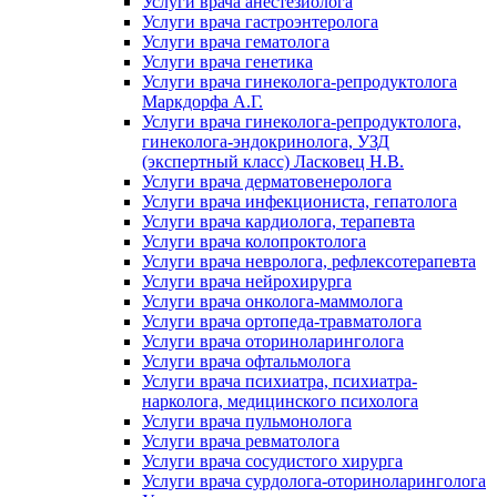
Услуги врача анестезиолога
Услуги врача гастроэнтеролога
Услуги врача гематолога
Услуги врача генетика
Услуги врача гинеколога-репродуктолога
Маркдорфа А.Г.
Услуги врача гинеколога-репродуктолога,
гинеколога-эндокринолога, УЗД
(экспертный класс) Ласковец Н.В.
Услуги врача дерматовенеролога
Услуги врача инфекциониста, гепатолога
Услуги врача кардиолога, терапевта
Услуги врача колопроктолога
Услуги врача невролога, рефлексотерапевта
Услуги врача нейрохирурга
Услуги врача онколога-маммолога
Услуги врача ортопеда-травматолога
Услуги врача оториноларинголога
Услуги врача офтальмолога
Услуги врача психиатра, психиатра-
нарколога, медицинского психолога
Услуги врача пульмонолога
Услуги врача ревматолога
Услуги врача сосудистого хирурга
Услуги врача сурдолога-оториноларинголога