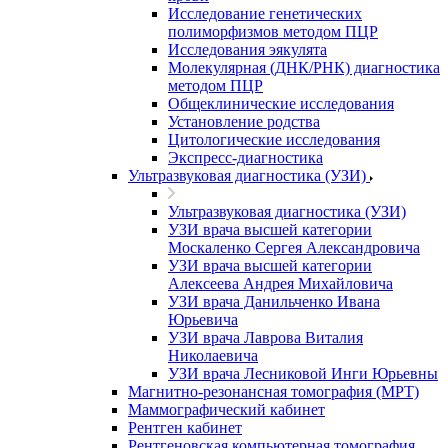
Исследование генетических
полиморфизмов методом ПЦР
Исследования эякулята
Молекулярная (ДНК/РНК) диагностика
методом ПЦР
Общеклинические исследования
Установление родства
Цитологические исследования
Экспресс-диагностика
Ультразвуковая диагностика (УЗИ)
Ультразвуковая диагностика (УЗИ)
УЗИ врача высшей категории
Москаленко Сергея Александровича
УЗИ врача высшей категории
Алексеева Андрея Михайловича
УЗИ врача Данильченко Ивана
Юрьевича
УЗИ врача Лаврова Виталия
Николаевича
УЗИ врача Лесниковой Инги Юрьевны
Магнитно-резонансная томография (МРТ)
Маммографический кабинет
Рентген кабинет
Рентгеновская компьютерная томография