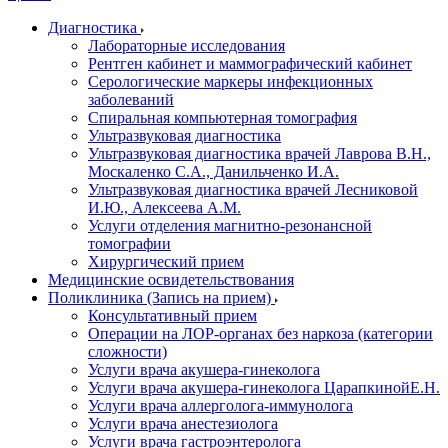
Диагностика
Лабораторные исследования
Рентген кабинет и маммографический кабинет
Серологические маркеры инфекционных
заболеваний
Спиральная компьютерная томография
Ультразвуковая диагностика
Ультразвуковая диагностика врачей Лаврова В.Н.,
Москаленко С.А., Данильченко И.А.
Ультразвуковая диагностика врачей Лесниковой
И.Ю., Алексеева А.М.
Услуги отделения магнитно-резонансной
томографии
Хирургический прием
Медицинские освидетельствования
Поликлиника (Запись на прием)
Консультативный прием
Операции на ЛОР-органах без наркоза (категории
сложности)
Услуги врача акушера-гинеколога
Услуги врача акушера-гинеколога ЦарапкинойЕ.Н.
Услуги врача аллерголога-иммунолога
Услуги врача анестезиолога
Услуги врача гастроэнтеролога