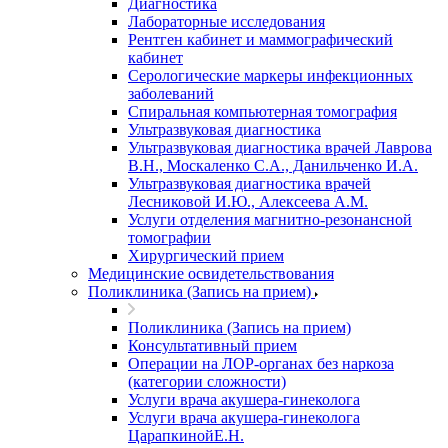
Диагностика
Лабораторные исследования
Рентген кабинет и маммографический
кабинет
Серологические маркеры инфекционных
заболеваний
Спиральная компьютерная томография
Ультразвуковая диагностика
Ультразвуковая диагностика врачей Лаврова
В.Н., Москаленко С.А., Данильченко И.А.
Ультразвуковая диагностика врачей
Лесниковой И.Ю., Алексеева А.М.
Услуги отделения магнитно-резонансной
томографии
Хирургический прием
Медицинские освидетельствования
Поликлиника (Запись на прием)
Поликлиника (Запись на прием)
Консультативный прием
Операции на ЛОР-органах без наркоза
(категории сложности)
Услуги врача акушера-гинеколога
Услуги врача акушера-гинеколога
ЦарапкинойЕ.Н.