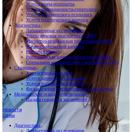
Услуги врача-психиатра
Услуги инфекциониста-гепатолога
Услуги медицинского психолога
Услуги пластического хирурга
Диагностика
Лабораторные исследования
Ультразвуковая диагностика (УЗИ)
Магнитно-резонансная томография (МРТ)
Маммографический кабинет
Рентген кабинет
Рентгеновская компьютерная томография
Спиральная компьютерная томография (СКТ)
Стационар
Хирургические услуги
Услуги дневного стационара
Услуги массажного кабинета
Физиолечение, физиотерапия и процедуры
Медицинские освидетельствования
Выдача справок и заключений
Новости
Цены
Диагностика
Лабораторные исследования