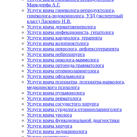
Маркдорфа А.Г.
Услуги врача гинеколога-репродуктолога,
гинеколога-эндокринолога, УЗД (экспертный
класс) Ласковец Н.В.
Услуги врача дерматовенеролога
Услуги врача инфекциониста, гепатолога
Услуги врача кардиолога, терапевта
Услуги врача колопроктолога
Услуги врача невролога, рефлексотерапевта
Услуги врача нейрохирурга
Услуги врача онколога-маммолога
Услуги врача ортопеда-травматолога
Услуги врача оториноларинголога
Услуги врача офтальмолога
Услуги врача психиатра, психиатра-нарколога,
медицинского психолога
Услуги врача пульмонолога
Услуги врача ревматолога
Услуги врача сосудистого хирурга
Услуги врача сурдолога-оториноларинголога
Услуги врача уролога
Услуги врача функциональной диагностики
Услуги врача хирурга
Услуги врача эндокринолога
Услуги косметолога