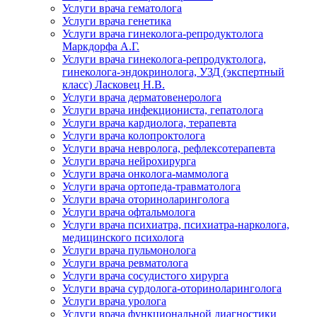
Услуги врача гематолога
Услуги врача генетика
Услуги врача гинеколога-репродуктолога
Маркдорфа А.Г.
Услуги врача гинеколога-репродуктолога,
гинеколога-эндокринолога, УЗД (экспертный
класс) Ласковец Н.В.
Услуги врача дерматовенеролога
Услуги врача инфекциониста, гепатолога
Услуги врача кардиолога, терапевта
Услуги врача колопроктолога
Услуги врача невролога, рефлексотерапевта
Услуги врача нейрохирурга
Услуги врача онколога-маммолога
Услуги врача ортопеда-травматолога
Услуги врача оториноларинголога
Услуги врача офтальмолога
Услуги врача психиатра, психиатра-нарколога,
медицинского психолога
Услуги врача пульмонолога
Услуги врача ревматолога
Услуги врача сосудистого хирурга
Услуги врача сурдолога-оториноларинголога
Услуги врача уролога
Услуги врача функциональной диагностики