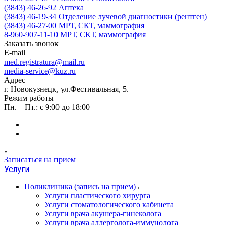
(3843) 46-26-92
Аптека
(3843) 46-19-34
Отделение лучевой диагностики (рентген)
(3843) 46-27-00
МРТ, СКТ, маммография
8-960-907-11-10
МРТ, СКТ, маммография
Заказать звонок
E-mail
med.registratura@mail.ru
media-service@kuz.ru
Адрес
г. Новокузнецк, ул.Фестивальная, 5.
Режим работы
Пн. – Пт.: с 9:00 до 18:00
Записаться на прием
Услуги
Поликлиника (запись на прием)
Услуги пластического хирурга
Услуги стоматологического кабинета
Услуги врача акушера-гинеколога
Услуги врача аллерголога-иммунолога