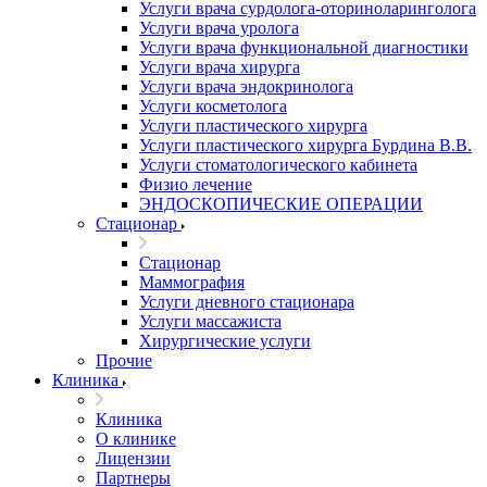
Услуги врача сурдолога-оториноларинголога
Услуги врача уролога
Услуги врача функциональной диагностики
Услуги врача хирурга
Услуги врача эндокринолога
Услуги косметолога
Услуги пластического хирурга
Услуги пластического хирурга Бурдина В.В.
Услуги стоматологического кабинета
Физио лечение
ЭНДОСКОПИЧЕСКИЕ ОПЕРАЦИИ
Стационар
Стационар
Маммография
Услуги дневного стационара
Услуги массажиста
Хирургические услуги
Прочие
Клиника
Клиника
О клинике
Лицензии
Партнеры