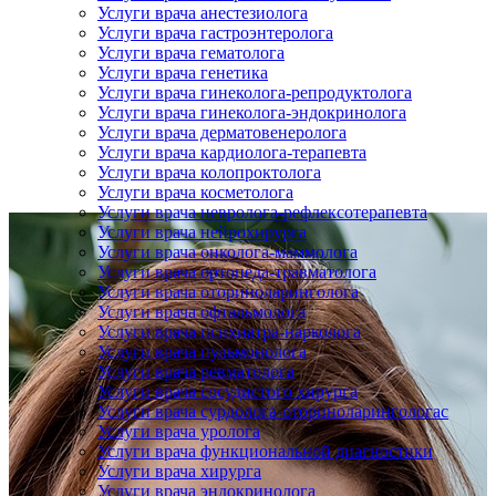
Услуги врача анестезиолога
Услуги врача гастроэнтеролога
Услуги врача гематолога
Услуги врача генетика
Услуги врача гинеколога-репродуктолога
Услуги врача гинеколога-эндокринолога
Услуги врача дерматовенеролога
Услуги врача кардиолога-терапевта
Услуги врача колопроктолога
Услуги врача косметолога
Услуги врача невролога-рефлексотерапевта
Услуги врача нейрохирурга
Услуги врача онколога-маммолога
Услуги врача ортопеда-травматолога
Услуги врача оториноларинголога
Услуги врача офтальмолога
Услуги врача психиатра-нарколога
Услуги врача пульмонолога
Услуги врача ревматолога
Услуги врача сосудистого хирурга
Услуги врача сурдолога-оториноларингологас
Услуги врача уролога
Услуги врача функциональной диагностики
Услуги врача хирурга
Услуги врача эндокринолога