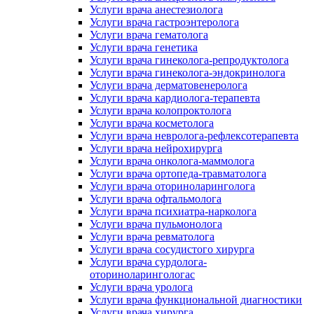
Услуги врача анестезиолога
Услуги врача гастроэнтеролога
Услуги врача гематолога
Услуги врача генетика
Услуги врача гинеколога-репродуктолога
Услуги врача гинеколога-эндокринолога
Услуги врача дерматовенеролога
Услуги врача кардиолога-терапевта
Услуги врача колопроктолога
Услуги врача косметолога
Услуги врача невролога-рефлексотерапевта
Услуги врача нейрохирурга
Услуги врача онколога-маммолога
Услуги врача ортопеда-травматолога
Услуги врача оториноларинголога
Услуги врача офтальмолога
Услуги врача психиатра-нарколога
Услуги врача пульмонолога
Услуги врача ревматолога
Услуги врача сосудистого хирурга
Услуги врача сурдолога-
оториноларингологас
Услуги врача уролога
Услуги врача функциональной диагностики
Услуги врача хирурга