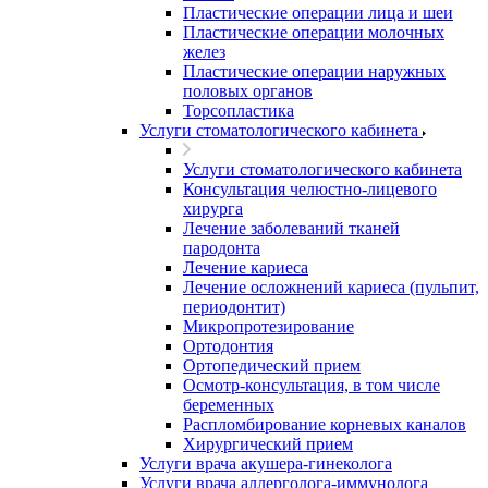
Пластические операции лица и шеи
Пластические операции молочных
желез
Пластические операции наружных
половых органов
Торсопластика
Услуги стоматологического кабинета
Услуги стоматологического кабинета
Консультация челюстно-лицевого
хирурга
Лечение заболеваний тканей
пародонта
Лечение кариеса
Лечение осложнений кариеса (пульпит,
периодонтит)
Микропротезирование
Ортодонтия
Ортопедический прием
Осмотр-консультация, в том числе
беременных
Распломбирование корневых каналов
Хирургический прием
Услуги врача акушера-гинеколога
Услуги врача аллерголога-иммунолога