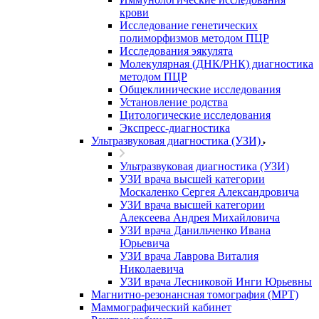
крови
Исследование генетических
полиморфизмов методом ПЦР
Исследования эякулята
Молекулярная (ДНК/РНК) диагностика
методом ПЦР
Общеклинические исследования
Установление родства
Цитологические исследования
Экспресс-диагностика
Ультразвуковая диагностика (УЗИ)
Ультразвуковая диагностика (УЗИ)
УЗИ врача высшей категории
Москаленко Сергея Александровича
УЗИ врача высшей категории
Алексеева Андрея Михайловича
УЗИ врача Данильченко Ивана
Юрьевича
УЗИ врача Лаврова Виталия
Николаевича
УЗИ врача Лесниковой Инги Юрьевны
Магнитно-резонансная томография (МРТ)
Маммографический кабинет