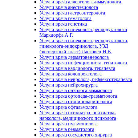
Услуги врача аллерголога-иммунолога
Услуги врача анестезиолога
Услуги врача гастроэнтеролога
Услуги врача гематолога
Услуги врача генетика
Услуги врача гинеколога-репродуктолога
Маркдорфа А.Г.
Услуги врача гинеколога-репродуктолога,
гинеколога-эндокринолога, УЗД
(экспертный класс) Ласковец Н.В.
Услуги врача дерматовенеролога
Услуги врача инфекциониста, гепатолога
Услуги врача кардиолога, терапевта
Услуги врача колопроктолога
Услуги врача невролога, рефлексотерапевта
Услуги врача нейрохирурга
Услуги врача онколога-маммолога
Услуги врача ортопеда-травматолога
Услуги врача оториноларинголога
Услуги врача офтальмолога
Услуги врача психиатра, психиатра-
нарколога, медицинского психолога
Услуги врача пульмонолога
Услуги врача ревматолога
Услуги врача сосудистого хирурга