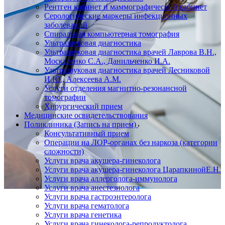
Рентген кабинет и маммографический кабинет
Серологические маркеры инфекционных
заболеваний
Спиральная компьютерная томография
Ультразвуковая диагностика
Ультразвуковая диагностика врачей Лаврова В.Н.,
Москаленко С.А., Данильченко И.А.
Ультразвуковая диагностика врачей Лесниковой
И.Ю., Алексеева А.М.
Услуги отделения магнитно-резонансной
томографии
Хирургический прием
Медицинские освидетельствования
Поликлиника (Запись на прием)
Консультативный прием
Операции на ЛОР-органах без наркоза (категории
сложности)
Услуги врача акушера-гинеколога
Услуги врача акушера-гинеколога ЦарапкинойЕ.Н.
Услуги врача аллерголога-иммунолога
Услуги врача анестезиолога
Услуги врача гастроэнтеролога
Услуги врача гематолога
Услуги врача генетика
Услуги врача гинеколога-репродуктолога