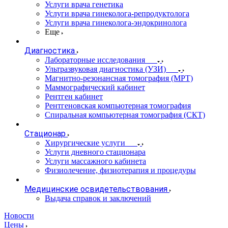
Услуги врача генетика
Услуги врача гинеколога-репродуктолога
Услуги врача гинеколога-эндокринолога
Еще
Диагностика
Лабораторные исследования
Ультразвуковая диагностика (УЗИ)
Магнитно-резонансная томография (МРТ)
Маммографический кабинет
Рентген кабинет
Рентгеновская компьютерная томография
Спиральная компьютерная томография (СКТ)
Стационар
Хирургические услуги
Услуги дневного стационара
Услуги массажного кабинета
Физиолечение, физиотерапия и процедуры
Медицинские освидетельствования
Выдача справок и заключений
Новости
Цены