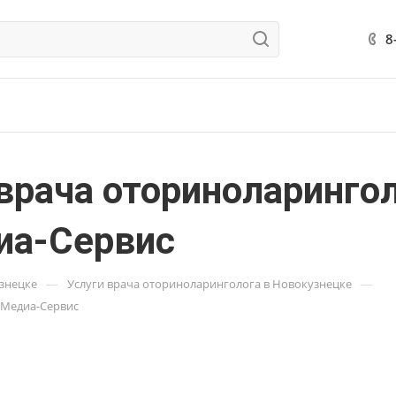
8
врача оториноларингол
иа-Сервис
—
—
узнецке
Услуги врача оториноларинголога в Новокузнецке
 Медиа-Сервис