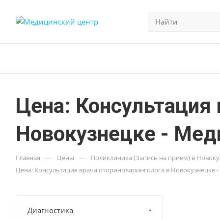
Цена: Консультация 
Новокузнецке - Мед
—
—
Главная
Цены
Поликлиника (Запись на прием) в Новок
Цена: Консультация врача оториноларинголога в Новокузнецке -
Диагностика