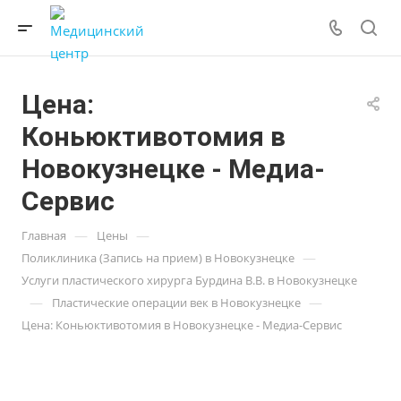
Цена:
Коньюктивотомия в
Новокузнецке - Медиа-
Сервис
—
—
Главная
Цены
—
Поликлиника (Запись на прием) в Новокузнецке
Услуги пластического хирурга Бурдина В.В. в Новокузнецке
—
—
Пластические операции век в Новокузнецке
Цена: Коньюктивотомия в Новокузнецке - Медиа-Сервис