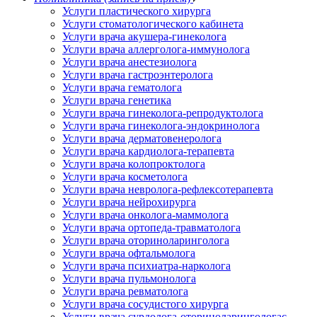
Услуги пластического хирурга
Услуги стоматологического кабинета
Услуги врача акушера-гинеколога
Услуги врача аллерголога-иммунолога
Услуги врача анестезиолога
Услуги врача гастроэнтеролога
Услуги врача гематолога
Услуги врача генетика
Услуги врача гинеколога-репродуктолога
Услуги врача гинеколога-эндокринолога
Услуги врача дерматовенеролога
Услуги врача кардиолога-терапевта
Услуги врача колопроктолога
Услуги врача косметолога
Услуги врача невролога-рефлексотерапевта
Услуги врача нейрохирурга
Услуги врача онколога-маммолога
Услуги врача ортопеда-травматолога
Услуги врача оториноларинголога
Услуги врача офтальмолога
Услуги врача психиатра-нарколога
Услуги врача пульмонолога
Услуги врача ревматолога
Услуги врача сосудистого хирурга
Услуги врача сурдолога-оториноларингологас