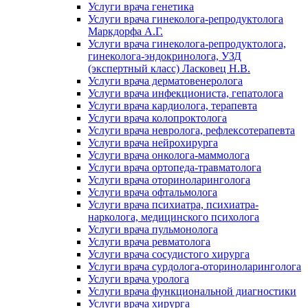
Услуги врача генетика
Услуги врача гинеколога-репродуктолога
Маркдорфа А.Г.
Услуги врача гинеколога-репродуктолога,
гинеколога-эндокринолога, УЗД
(экспертный класс) Ласковец Н.В.
Услуги врача дерматовенеролога
Услуги врача инфекциониста, гепатолога
Услуги врача кардиолога, терапевта
Услуги врача колопроктолога
Услуги врача невролога, рефлексотерапевта
Услуги врача нейрохирурга
Услуги врача онколога-маммолога
Услуги врача ортопеда-травматолога
Услуги врача оториноларинголога
Услуги врача офтальмолога
Услуги врача психиатра, психиатра-
нарколога, медицинского психолога
Услуги врача пульмонолога
Услуги врача ревматолога
Услуги врача сосудистого хирурга
Услуги врача сурдолога-оториноларинголога
Услуги врача уролога
Услуги врача функциональной диагностики
Услуги врача хирурга