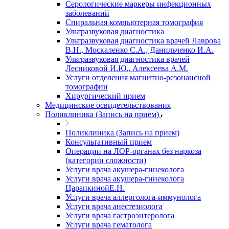
Серологические маркеры инфекционных
заболеваний
Спиральная компьютерная томография
Ультразвуковая диагностика
Ультразвуковая диагностика врачей Лаврова
В.Н., Москаленко С.А., Данильченко И.А.
Ультразвуковая диагностика врачей
Лесниковой И.Ю., Алексеева А.М.
Услуги отделения магнитно-резонансной
томографии
Хирургический прием
Медицинские освидетельствования
Поликлиника (Запись на прием)
Поликлиника (Запись на прием)
Консультативный прием
Операции на ЛОР-органах без наркоза
(категории сложности)
Услуги врача акушера-гинеколога
Услуги врача акушера-гинеколога
ЦарапкинойЕ.Н.
Услуги врача аллерголога-иммунолога
Услуги врача анестезиолога
Услуги врача гастроэнтеролога
Услуги врача гематолога