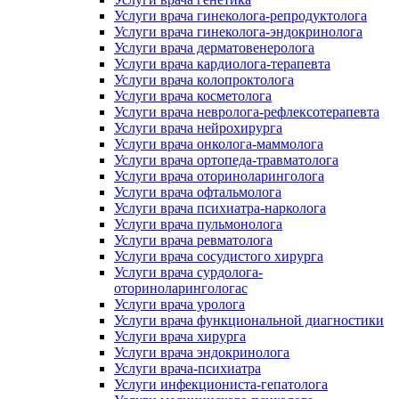
Услуги врача гинеколога-репродуктолога
Услуги врача гинеколога-эндокринолога
Услуги врача дерматовенеролога
Услуги врача кардиолога-терапевта
Услуги врача колопроктолога
Услуги врача косметолога
Услуги врача невролога-рефлексотерапевта
Услуги врача нейрохирурга
Услуги врача онколога-маммолога
Услуги врача ортопеда-травматолога
Услуги врача оториноларинголога
Услуги врача офтальмолога
Услуги врача психиатра-нарколога
Услуги врача пульмонолога
Услуги врача ревматолога
Услуги врача сосудистого хирурга
Услуги врача сурдолога-
оториноларингологас
Услуги врача уролога
Услуги врача функциональной диагностики
Услуги врача хирурга
Услуги врача эндокринолога
Услуги врача-психиатра
Услуги инфекциониста-гепатолога