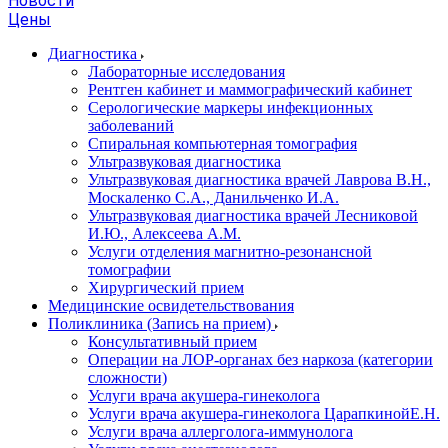
Новости
Цены
Диагностика
Лабораторные исследования
Рентген кабинет и маммографический кабинет
Серологические маркеры инфекционных
заболеваний
Спиральная компьютерная томография
Ультразвуковая диагностика
Ультразвуковая диагностика врачей Лаврова В.Н.,
Москаленко С.А., Данильченко И.А.
Ультразвуковая диагностика врачей Лесниковой
И.Ю., Алексеева А.М.
Услуги отделения магнитно-резонансной
томографии
Хирургический прием
Медицинские освидетельствования
Поликлиника (Запись на прием)
Консультативный прием
Операции на ЛОР-органах без наркоза (категории
сложности)
Услуги врача акушера-гинеколога
Услуги врача акушера-гинеколога ЦарапкинойЕ.Н.
Услуги врача аллерголога-иммунолога