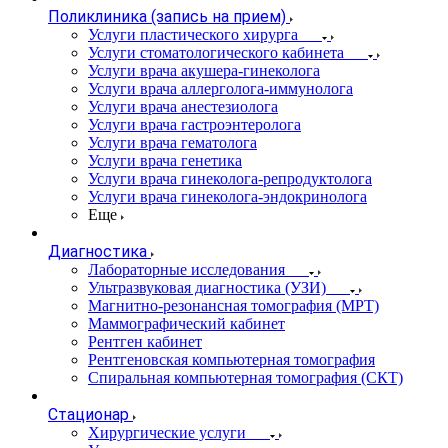
Поликлиника (запись на прием)
Услуги пластического хирурга
Услуги стоматологического кабинета
Услуги врача акушера-гинеколога
Услуги врача аллерголога-иммунолога
Услуги врача анестезиолога
Услуги врача гастроэнтеролога
Услуги врача гематолога
Услуги врача генетика
Услуги врача гинеколога-репродуктолога
Услуги врача гинеколога-эндокринолога
Еще
Диагностика
Лабораторные исследования
Ультразвуковая диагностика (УЗИ)
Магнитно-резонансная томография (МРТ)
Маммографический кабинет
Рентген кабинет
Рентгеновская компьютерная томография
Спиральная компьютерная томография (СКТ)
Стационар
Хирургические услуги