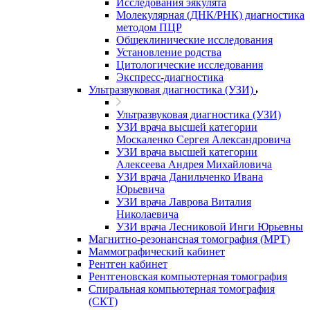
Исследования эякулята
Молекулярная (ДНК/РНК) диагностика
методом ПЦР
Общеклинические исследования
Установление родства
Цитологические исследования
Экспресс-диагностика
Ультразвуковая диагностика (УЗИ)
Ультразвуковая диагностика (УЗИ)
УЗИ врача высшей категории
Москаленко Сергея Александровича
УЗИ врача высшей категории
Алексеева Андрея Михайловича
УЗИ врача Данильченко Ивана
Юрьевича
УЗИ врача Лаврова Виталия
Николаевича
УЗИ врача Лесниковой Инги Юрьевны
Магнитно-резонансная томография (МРТ)
Маммографический кабинет
Рентген кабинет
Рентгеновская компьютерная томография
Спиральная компьютерная томография
(СКТ)