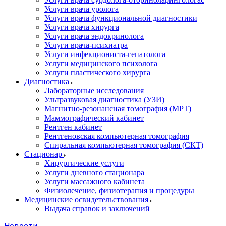
Услуги врача уролога
Услуги врача функциональной диагностики
Услуги врача хирурга
Услуги врача эндокринолога
Услуги врача-психиатра
Услуги инфекциониста-гепатолога
Услуги медицинского психолога
Услуги пластического хирурга
Диагностика
Лабораторные исследования
Ультразвуковая диагностика (УЗИ)
Магнитно-резонансная томография (МРТ)
Маммографический кабинет
Рентген кабинет
Рентгеновская компьютерная томография
Спиральная компьютерная томография (СКТ)
Стационар
Хирургические услуги
Услуги дневного стационара
Услуги массажного кабинета
Физиолечение, физиотерапия и процедуры
Медицинские освидетельствования
Выдача справок и заключений