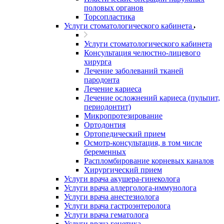
половых органов
Торсопластика
Услуги стоматологического кабинета
Услуги стоматологического кабинета
Консультация челюстно-лицевого
хирурга
Лечение заболеваний тканей
пародонта
Лечение кариеса
Лечение осложнений кариеса (пульпит,
периодонтит)
Микропротезирование
Ортодонтия
Ортопедический прием
Осмотр-консультация, в том числе
беременных
Распломбирование корневых каналов
Хирургический прием
Услуги врача акушера-гинеколога
Услуги врача аллерголога-иммунолога
Услуги врача анестезиолога
Услуги врача гастроэнтеролога
Услуги врача гематолога
Услуги врача генетика