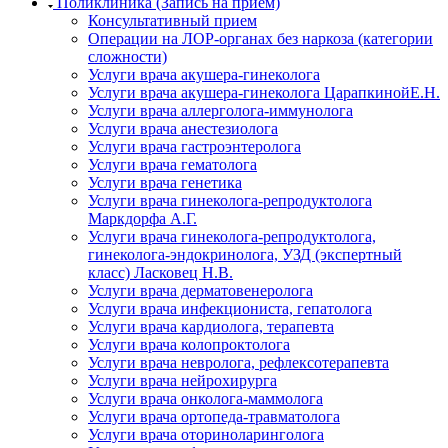
Поликлиника (Запись на прием)
Консультативный прием
Операции на ЛОР-органах без наркоза (категории
сложности)
Услуги врача акушера-гинеколога
Услуги врача акушера-гинеколога ЦарапкинойЕ.Н.
Услуги врача аллерголога-иммунолога
Услуги врача анестезиолога
Услуги врача гастроэнтеролога
Услуги врача гематолога
Услуги врача генетика
Услуги врача гинеколога-репродуктолога
Маркдорфа А.Г.
Услуги врача гинеколога-репродуктолога,
гинеколога-эндокринолога, УЗД (экспертный
класс) Ласковец Н.В.
Услуги врача дерматовенеролога
Услуги врача инфекциониста, гепатолога
Услуги врача кардиолога, терапевта
Услуги врача колопроктолога
Услуги врача невролога, рефлексотерапевта
Услуги врача нейрохирурга
Услуги врача онколога-маммолога
Услуги врача ортопеда-травматолога
Услуги врача оториноларинголога