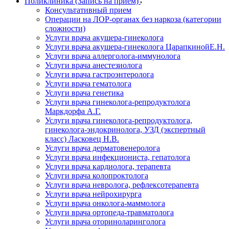
Поликлиника (Запись на прием)
Консультативный прием
Операции на ЛОР-органах без наркоза (категории
сложности)
Услуги врача акушера-гинеколога
Услуги врача акушера-гинеколога ЦарапкинойЕ.Н.
Услуги врача аллерголога-иммунолога
Услуги врача анестезиолога
Услуги врача гастроэнтеролога
Услуги врача гематолога
Услуги врача генетика
Услуги врача гинеколога-репродуктолога
Маркдорфа А.Г.
Услуги врача гинеколога-репродуктолога,
гинеколога-эндокринолога, УЗД (экспертный
класс) Ласковец Н.В.
Услуги врача дерматовенеролога
Услуги врача инфекциониста, гепатолога
Услуги врача кардиолога, терапевта
Услуги врача колопроктолога
Услуги врача невролога, рефлексотерапевта
Услуги врача нейрохирурга
Услуги врача онколога-маммолога
Услуги врача ортопеда-травматолога
Услуги врача оториноларинголога