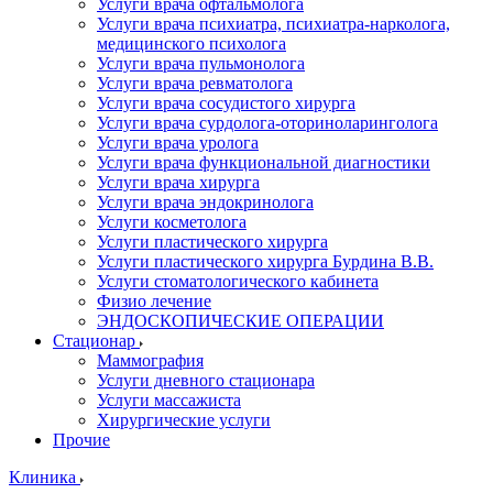
Услуги врача офтальмолога
Услуги врача психиатра, психиатра-нарколога,
медицинского психолога
Услуги врача пульмонолога
Услуги врача ревматолога
Услуги врача сосудистого хирурга
Услуги врача сурдолога-оториноларинголога
Услуги врача уролога
Услуги врача функциональной диагностики
Услуги врача хирурга
Услуги врача эндокринолога
Услуги косметолога
Услуги пластического хирурга
Услуги пластического хирурга Бурдина В.В.
Услуги стоматологического кабинета
Физио лечение
ЭНДОСКОПИЧЕСКИЕ ОПЕРАЦИИ
Стационар
Маммография
Услуги дневного стационара
Услуги массажиста
Хирургические услуги
Прочие
Клиника