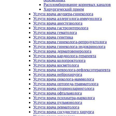
Распломбирование корневых каналов
Хирургический прием
Услуги врача акушера-гинеколога
Услуги врача аллерголога-иммунолога
Услуги врача анестезиолога
Услуги врача гастроэнтеролога
Услуги врача гематолога
Услуги врача генетика
Услуги врача гинеколога-репродуктолога
Услуги врача гинеколога-эндокринолога
Услуги врача дерматовенеролога
Услуги врача кардиолога-терапевта
Услуги врача колопроктолога
Услуги врача косметолога
Услуги врача невролога-рефлексотерапевта
Услуги врача нейрохирурга
Услуги врача онколога-маммолога
Услуги врача ортопеда-травматолога
Услуги врача оториноларинголога
Услуги врача офтальмолога
Услуги врача психиатра-нарколога
Услуги врача пульмонолога
Услуги врача ревматолога
Услуги врача сосудистого хирурга