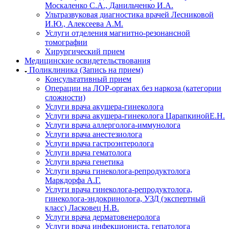
Москаленко С.А., Данильченко И.А.
Ультразвуковая диагностика врачей Лесниковой
И.Ю., Алексеева А.М.
Услуги отделения магнитно-резонансной
томографии
Хирургический прием
Медицинские освидетельствования
Поликлиника (Запись на прием)
Консультативный прием
Операции на ЛОР-органах без наркоза (категории
сложности)
Услуги врача акушера-гинеколога
Услуги врача акушера-гинеколога ЦарапкинойЕ.Н.
Услуги врача аллерголога-иммунолога
Услуги врача анестезиолога
Услуги врача гастроэнтеролога
Услуги врача гематолога
Услуги врача генетика
Услуги врача гинеколога-репродуктолога
Маркдорфа А.Г.
Услуги врача гинеколога-репродуктолога,
гинеколога-эндокринолога, УЗД (экспертный
класс) Ласковец Н.В.
Услуги врача дерматовенеролога
Услуги врача инфекциониста, гепатолога