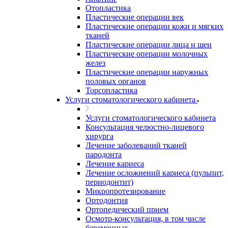
Отопластика
Пластические операции век
Пластические операции кожи и мягких
тканей
Пластические операции лица и шеи
Пластические операции молочных
желез
Пластические операции наружных
половых органов
Торсопластика
Услуги стоматологического кабинета
Услуги стоматологического кабинета
Консультация челюстно-лицевого
хирурга
Лечение заболеваний тканей
пародонта
Лечение кариеса
Лечение осложнений кариеса (пульпит,
периодонтит)
Микропротезирование
Ортодонтия
Ортопедический прием
Осмотр-консультация, в том числе
беременных