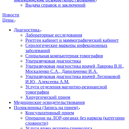
Выдача справок и заключений
Новости
Цены
Диагностика
Лабораторные исследования
Рентген кабинет и маммографический кабинет
Серологические маркеры инфекционных
заболеваний
Спиральная компьютерная томография
Ультразвуковая диагностика
Ультразвуковая диагностика врачей Лаврова В.Н.,
Москаленко С.А., Данильченко И.А.
Ультразвуковая диагностика врачей Лесниковой
И.Ю., Алексеева А.М.
Услуги отделения магнитно-резонансной
томографии
Хирургический прием
Медицинские освидетельствования
Поликлиника (Запись на прием)
Консультативный прием
Операции на ЛОР-органах без наркоза (категории
сложности)
Услуги врача акушера-гинеколога