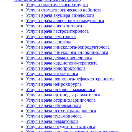
Услуги пластического хирурга
Услуги стоматологического кабинета
Услуги врача акушера-гинеколога
Услуги врача аллерголога-иммунолога
Услуги врача анестезиолога
Услуги врача гастроэнтеролога
Услуги врача гематолога
Услуги врача генетика
Услуги врача гинеколога-репродуктолога
Услуги врача гинеколога-эндокринолога
Услуги врача дерматовенеролога
Услуги врача кардиолога-терапевта
Услуги врача колопроктолога
Услуги врача косметолога
Услуги врача невролога-рефлексотерапевта
Услуги врача нейрохирурга
Услуги врача онколога-маммолога
Услуги врача ортопеда-травматолога
Услуги врача оториноларинголога
Услуги врача офтальмолога
Услуги врача психиатра-нарколога
Услуги врача пульмонолога
Услуги врача ревматолога
Услуги врача сосудистого хирурга
Услуги врача сурдолога-оториноларингологас