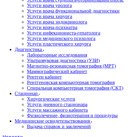
Услуги врача уролога
Услуги врача функциональной диагностики
Услуги врача хирурга
Услуги врача эндокринолога
Услуги врача-психиатра
Услуги инфекциониста-гепатолога
Услуги медицинского психолога
Услуги пластического хирурга
Диагностика
Лабораторные исследования
Ультразвуковая диагностика (УЗИ)
Магнитно-резонансная томография (МРТ)
Маммографический кабинет
Рентген кабинет
Рентгеновская компьютерная томография
Спиральная компьютерная томография (СКТ)
Стационар
Хирургические услуги
Услуги дневного стационара
Услуги массажного кабинета
Физиолечение, физиотерапия и процедуры
Медицинские освидетельствования
Выдача справок и заключений