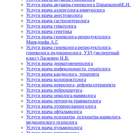
Услуги врача акушера-гинеколога ЦарапкинойЕ.Н.
Услуги врача аллерголога-иммунолога
Услуги врача анестезиолога
Услуги врача гастроэнтеролога
Услуги врача гематолога
Услуги врача генетика
Услуги врача гинеколога-репродуктолога
Маркдорфа А.Г.
Услуги врача гинеколога-репродуктолога,
гинеколога-эндокринолога, УЗД (экспертный
класс) Ласковец Н.В.
Услуги врача дерматовенеролога
Услуги врача инфекциониста, гепатолога
Услуги врача кардиолога, терапевта
Услуги врача колопроктолога
Услуги врача невролога, рефлексотерапевта
Услуги врача нейрохирурга
Услуги врача онколога-маммолога
Услуги врача ортопеда-травматолога
Услуги врача оториноларинголога
Услуги врача офтальмолога
Услуги врача психиатра, психиатра-нарколога,
медицинского психолога
Услуги врача пульмонолога
Услуги врача ревматолога