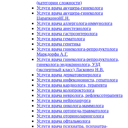
(категории сложности)
Услуги врача акушера-гинеколога
Услуги врача акушера-гинеколога
ЦарапкинойЕ.Н.
Услуги врача аллерголога-иммунолога
Услуги врача анестезиолога
Услуги врача гастроэнтеролога
Услуги врача гематолога
Услуги врача генетика
Услуги врача гинеколога-репродуктолога
Маркдорфа А.Г.
Услуги врача гинеколога-репродуктолога,
гинеколога-эндокринолога, УЗД
(экспертный класс) Ласковец Н.В.
Услуги врача дерматовенеролога
Услуги врача инфекциониста, гепатолога
Услуги врача кардиолога, терапевта
Услуги врача колопроктолога
Услуги врача невролога, рефлексотерапевта
Услуги врача нейрохирурга
Услуги врача онколога-маммолога
Услуги врача ортопеда-травматолога
Услуги врача оториноларинголога
Услуги врача офтальмолога
Услуги врача психиатра, психиатра-