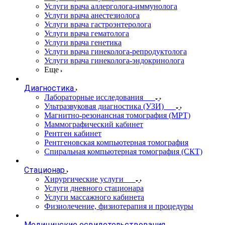
Услуги врача аллерголога-иммунолога
Услуги врача анестезиолога
Услуги врача гастроэнтеролога
Услуги врача гематолога
Услуги врача генетика
Услуги врача гинеколога-репродуктолога
Услуги врача гинеколога-эндокринолога
Еще
Диагностика
Лабораторные исследования
Ультразвуковая диагностика (УЗИ)
Магнитно-резонансная томография (МРТ)
Маммографический кабинет
Рентген кабинет
Рентгеновская компьютерная томография
Спиральная компьютерная томография (СКТ)
Стационар
Хирургические услуги
Услуги дневного стационара
Услуги массажного кабинета
Физиолечение, физиотерапия и процедуры
Медицинские освидетельствования