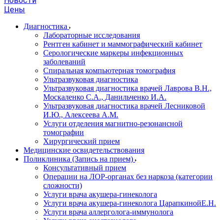
Новости
Цены
Диагностика
Лабораторные исследования
Рентген кабинет и маммографический кабинет
Серологические маркеры инфекционных
заболеваний
Спиральная компьютерная томография
Ультразвуковая диагностика
Ультразвуковая диагностика врачей Лаврова В.Н.,
Москаленко С.А., Данильченко И.А.
Ультразвуковая диагностика врачей Лесниковой
И.Ю., Алексеева А.М.
Услуги отделения магнитно-резонансной
томографии
Хирургический прием
Медицинские освидетельствования
Поликлиника (Запись на прием)
Консультативный прием
Операции на ЛОР-органах без наркоза (категории
сложности)
Услуги врача акушера-гинеколога
Услуги врача акушера-гинеколога ЦарапкинойЕ.Н.
Услуги врача аллерголога-иммунолога