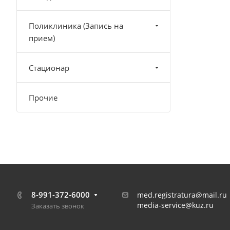
Поликлиника (Запись на
прием)
Стационар
Прочие
8-991-372-6000
med.registratura@mail.ru
media-service@kuz.ru
Заказать звонок