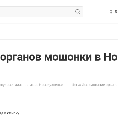
8
 органов мошонки в Но
—
звуковая диагностика в Новокузнецке
Цена: Исследование органо
ад к списку