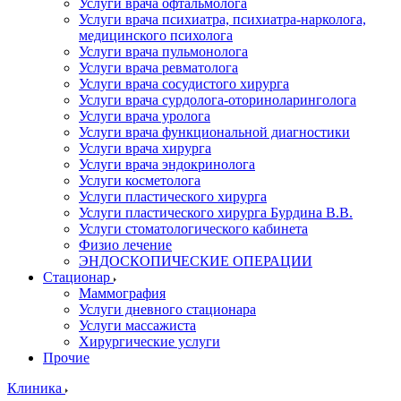
Услуги врача офтальмолога
Услуги врача психиатра, психиатра-нарколога,
медицинского психолога
Услуги врача пульмонолога
Услуги врача ревматолога
Услуги врача сосудистого хирурга
Услуги врача сурдолога-оториноларинголога
Услуги врача уролога
Услуги врача функциональной диагностики
Услуги врача хирурга
Услуги врача эндокринолога
Услуги косметолога
Услуги пластического хирурга
Услуги пластического хирурга Бурдина В.В.
Услуги стоматологического кабинета
Физио лечение
ЭНДОСКОПИЧЕСКИЕ ОПЕРАЦИИ
Стационар
Маммография
Услуги дневного стационара
Услуги массажиста
Хирургические услуги
Прочие
Клиника