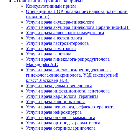
Поликлиника (Запись на прием)
Консультативный прием
Операции на ЛОР-органах без наркоза (категории
сложности)
Услуги врача акушера-гинеколога
Услуги врача акушера-гинеколога ЦарапкинойЕ.Н.
Услуги врача аллерголога-иммунолога
Услуги врача анестезиолога
Услуги врача гастроэнтеролога
Услуги врача гематолога
Услуги врача генетика
Услуги врача гинеколога-репродуктолога
Маркдорфа А.Г.
Услуги врача гинеколога-репродуктолога,
гинеколога-эндокринолога, УЗД (экспертный
класс) Ласковец Н.В.
Услуги врача дерматовенеролога
Услуги врача инфекциониста, гепатолога
Услуги врача кардиолога, терапевта
Услуги врача колопроктолога
Услуги врача невролога, рефлексотерапевта
Услуги врача нейрохирурга
Услуги врача онколога-маммолога
Услуги врача ортопеда-травматолога
Услуги врача оториноларинголога