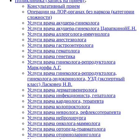
Поликлиника (Запись на прием)
Консультативный прием
Операции на ЛОР-органах без наркоза (категории
сложности)
Услуги врача акушера-гинеколога
Услуги врача акушера-гинеколога ЦарапкинойЕ.Н.
Услуги врача аллерголога-иммунолога
Услуги врача анестезиолога
Услуги врача гастроэнтеролога
Услуги врача гематолога
Услуги врача генетика
Услуги врача гинеколога-репродуктолога
Маркдорфа А.Г.
Услуги врача гинеколога-репродуктолога,
гинеколога-эндокринолога, УЗД (экспертный
класс) Ласковец Н.В.
Услуги врача дерматовенеролога
Услуги врача инфекциониста, гепатолога
Услуги врача кардиолога, терапевта
Услуги врача колопроктолога
Услуги врача невролога, рефлексотерапевта
Услуги врача нейрохирурга
Услуги врача онколога-маммолога
Услуги врача ортопеда-травматолога
Услуги врача оториноларинголога