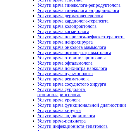
Услуги врача гинеколога-репродуктолога
Услуги врача гинеколога-эндокринолога
Услуги врача дерматовенеролога
Услуги врача кардиолога-терапевта
Услуги врача колопроктолога
Услуги врача косметолога
Услуги врача невролога-рефлексотерапевта
Услуги врача нейрохирурга
Услуги врача онколога-маммолога
Услуги врача ортопеда-травматолога
Услуги врача оториноларинголога
Услуги врача офтальмолога
Услуги врача психиатра-нарколога
Услуги врача пульмонолога
Услуги врача ревматолога
Услуги врача сосудистого хирурга
Услуги врача сурдолога-
оториноларингологас
Услуги врача уролога
Услуги врача функциональной диагностики
Услуги врача хирурга
Услуги врача эндокринолога
Услуги врача-психиатра
Услуги инфекциониста-гепатолога