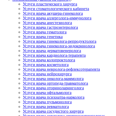
Услуги пластического хирурга
Услуги стоматологического кабинета
Услуги врача акушера-гинеколога
Услуги врача аллерголога-иммунолога
Услуги врача анестезиолога
Услуги врача гастроэнтеролога
Услуги врача гематолога
Услуги врача генетика
Услуги врача гинеколога-репродуктолога
Услуги врача гинеколога-эндокринолога
Услуги врача дерматовенеролога
Услуги врача кардиолога-терапевта
Услуги врача колопроктолога
Услуги врача косметолога
Услуги врача невролога-рефлексотерапевта
Услуги врача нейрохирурга
Услуги врача онколога-маммолога
Услуги врача ортопеда-травматолога
Услуги врача оториноларинголога
Услуги врача офтальмолога
Услуги врача психиатра-нарколога
Услуги врача пульмонолога
Услуги врача ревматолога
Услуги врача сосудистого хирурга
Услуги врача сурдолога-оториноларингологас