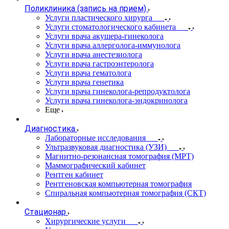
Поликлиника (запись на прием)
Услуги пластического хирурга
Услуги стоматологического кабинета
Услуги врача акушера-гинеколога
Услуги врача аллерголога-иммунолога
Услуги врача анестезиолога
Услуги врача гастроэнтеролога
Услуги врача гематолога
Услуги врача генетика
Услуги врача гинеколога-репродуктолога
Услуги врача гинеколога-эндокринолога
Еще
Диагностика
Лабораторные исследования
Ультразвуковая диагностика (УЗИ)
Магнитно-резонансная томография (МРТ)
Маммографический кабинет
Рентген кабинет
Рентгеновская компьютерная томография
Спиральная компьютерная томография (СКТ)
Стационар
Хирургические услуги