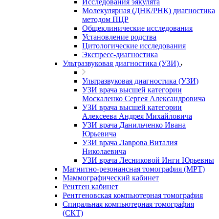
Исследования эякулята
Молекулярная (ДНК/РНК) диагностика
методом ПЦР
Общеклинические исследования
Установление родства
Цитологические исследования
Экспресс-диагностика
Ультразвуковая диагностика (УЗИ)
Ультразвуковая диагностика (УЗИ)
УЗИ врача высшей категории
Москаленко Сергея Александровича
УЗИ врача высшей категории
Алексеева Андрея Михайловича
УЗИ врача Данильченко Ивана
Юрьевича
УЗИ врача Лаврова Виталия
Николаевича
УЗИ врача Лесниковой Инги Юрьевны
Магнитно-резонансная томография (МРТ)
Маммографический кабинет
Рентген кабинет
Рентгеновская компьютерная томография
Спиральная компьютерная томография
(СКТ)