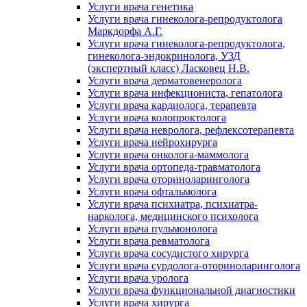
Услуги врача генетика
Услуги врача гинеколога-репродуктолога
Маркдорфа А.Г.
Услуги врача гинеколога-репродуктолога,
гинеколога-эндокринолога, УЗД
(экспертный класс) Ласковец Н.В.
Услуги врача дерматовенеролога
Услуги врача инфекциониста, гепатолога
Услуги врача кардиолога, терапевта
Услуги врача колопроктолога
Услуги врача невролога, рефлексотерапевта
Услуги врача нейрохирурга
Услуги врача онколога-маммолога
Услуги врача ортопеда-травматолога
Услуги врача оториноларинголога
Услуги врача офтальмолога
Услуги врача психиатра, психиатра-
нарколога, медицинского психолога
Услуги врача пульмонолога
Услуги врача ревматолога
Услуги врача сосудистого хирурга
Услуги врача сурдолога-оториноларинголога
Услуги врача уролога
Услуги врача функциональной диагностики
Услуги врача хирурга