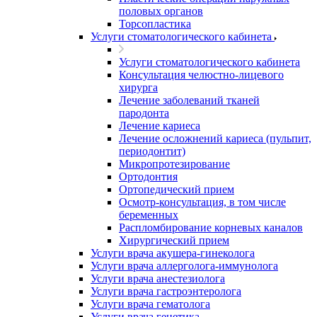
половых органов
Торсопластика
Услуги стоматологического кабинета
Услуги стоматологического кабинета
Консультация челюстно-лицевого
хирурга
Лечение заболеваний тканей
пародонта
Лечение кариеса
Лечение осложнений кариеса (пульпит,
периодонтит)
Микропротезирование
Ортодонтия
Ортопедический прием
Осмотр-консультация, в том числе
беременных
Распломбирование корневых каналов
Хирургический прием
Услуги врача акушера-гинеколога
Услуги врача аллерголога-иммунолога
Услуги врача анестезиолога
Услуги врача гастроэнтеролога
Услуги врача гематолога
Услуги врача генетика