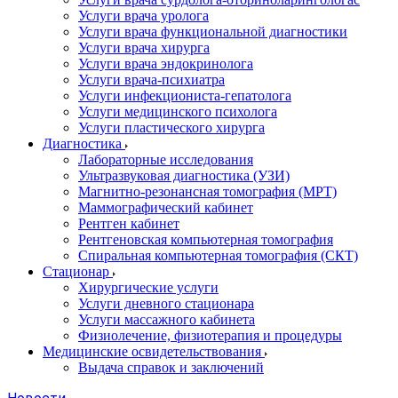
Услуги врача уролога
Услуги врача функциональной диагностики
Услуги врача хирурга
Услуги врача эндокринолога
Услуги врача-психиатра
Услуги инфекциониста-гепатолога
Услуги медицинского психолога
Услуги пластического хирурга
Диагностика
Лабораторные исследования
Ультразвуковая диагностика (УЗИ)
Магнитно-резонансная томография (МРТ)
Маммографический кабинет
Рентген кабинет
Рентгеновская компьютерная томография
Спиральная компьютерная томография (СКТ)
Стационар
Хирургические услуги
Услуги дневного стационара
Услуги массажного кабинета
Физиолечение, физиотерапия и процедуры
Медицинские освидетельствования
Выдача справок и заключений