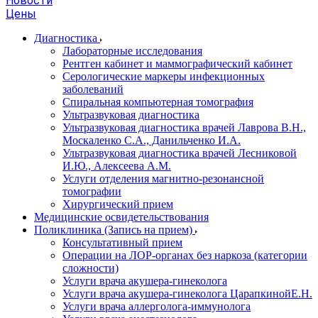
Новости
Цены
Диагностика
Лабораторные исследования
Рентген кабинет и маммографический кабинет
Серологические маркеры инфекционных
заболеваний
Спиральная компьютерная томография
Ультразвуковая диагностика
Ультразвуковая диагностика врачей Лаврова В.Н.,
Москаленко С.А., Данильченко И.А.
Ультразвуковая диагностика врачей Лесниковой
И.Ю., Алексеева А.М.
Услуги отделения магнитно-резонансной
томографии
Хирургический прием
Медицинские освидетельствования
Поликлиника (Запись на прием)
Консультативный прием
Операции на ЛОР-органах без наркоза (категории
сложности)
Услуги врача акушера-гинеколога
Услуги врача акушера-гинеколога ЦарапкинойЕ.Н.
Услуги врача аллерголога-иммунолога