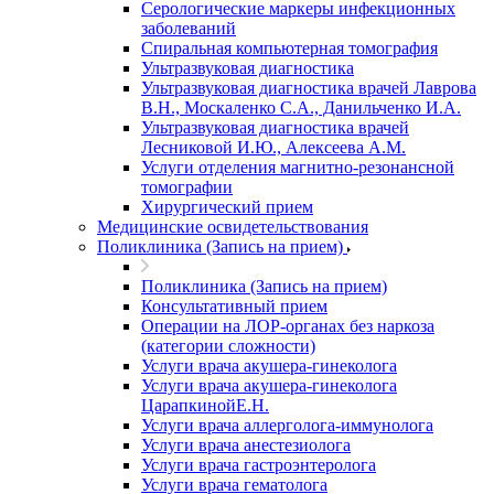
Серологические маркеры инфекционных
заболеваний
Спиральная компьютерная томография
Ультразвуковая диагностика
Ультразвуковая диагностика врачей Лаврова
В.Н., Москаленко С.А., Данильченко И.А.
Ультразвуковая диагностика врачей
Лесниковой И.Ю., Алексеева А.М.
Услуги отделения магнитно-резонансной
томографии
Хирургический прием
Медицинские освидетельствования
Поликлиника (Запись на прием)
Поликлиника (Запись на прием)
Консультативный прием
Операции на ЛОР-органах без наркоза
(категории сложности)
Услуги врача акушера-гинеколога
Услуги врача акушера-гинеколога
ЦарапкинойЕ.Н.
Услуги врача аллерголога-иммунолога
Услуги врача анестезиолога
Услуги врача гастроэнтеролога
Услуги врача гематолога