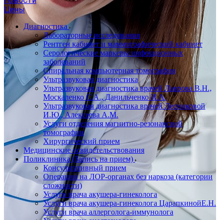
Новости
Цены
Диагностика
Лабораторные исследования
Рентген кабинет и маммографический кабинет
Серологические маркеры инфекционных
заболеваний
Спиральная компьютерная томография
Ультразвуковая диагностика
Ультразвуковая диагностика врачей Лаврова В.Н.,
Москаленко С.А., Данильченко И.А.
Ультразвуковая диагностика врачей Лесниковой
И.Ю., Алексеева А.М.
Услуги отделения магнитно-резонансной
томографии
Хирургический прием
Медицинские освидетельствования
Поликлиника (Запись на прием)
Консультативный прием
Операции на ЛОР-органах без наркоза (категории
сложности)
Услуги врача акушера-гинеколога
Услуги врача акушера-гинеколога ЦарапкинойЕ.Н.
Услуги врача аллерголога-иммунолога