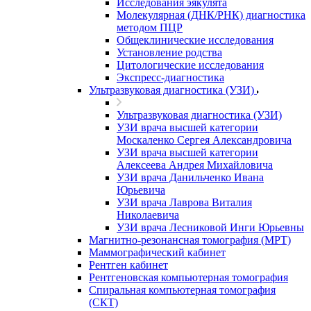
Исследования эякулята
Молекулярная (ДНК/РНК) диагностика
методом ПЦР
Общеклинические исследования
Установление родства
Цитологические исследования
Экспресс-диагностика
Ультразвуковая диагностика (УЗИ)
Ультразвуковая диагностика (УЗИ)
УЗИ врача высшей категории
Москаленко Сергея Александровича
УЗИ врача высшей категории
Алексеева Андрея Михайловича
УЗИ врача Данильченко Ивана
Юрьевича
УЗИ врача Лаврова Виталия
Николаевича
УЗИ врача Лесниковой Инги Юрьевны
Магнитно-резонансная томография (МРТ)
Маммографический кабинет
Рентген кабинет
Рентгеновская компьютерная томография
Спиральная компьютерная томография
(СКТ)