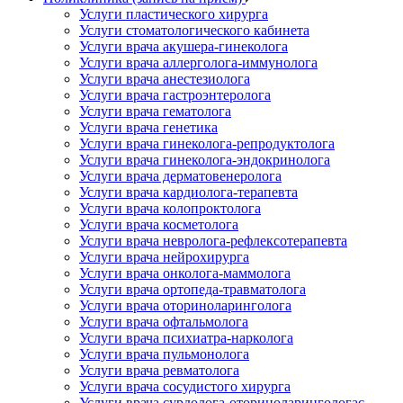
Услуги пластического хирурга
Услуги стоматологического кабинета
Услуги врача акушера-гинеколога
Услуги врача аллерголога-иммунолога
Услуги врача анестезиолога
Услуги врача гастроэнтеролога
Услуги врача гематолога
Услуги врача генетика
Услуги врача гинеколога-репродуктолога
Услуги врача гинеколога-эндокринолога
Услуги врача дерматовенеролога
Услуги врача кардиолога-терапевта
Услуги врача колопроктолога
Услуги врача косметолога
Услуги врача невролога-рефлексотерапевта
Услуги врача нейрохирурга
Услуги врача онколога-маммолога
Услуги врача ортопеда-травматолога
Услуги врача оториноларинголога
Услуги врача офтальмолога
Услуги врача психиатра-нарколога
Услуги врача пульмонолога
Услуги врача ревматолога
Услуги врача сосудистого хирурга
Услуги врача сурдолога-оториноларингологас