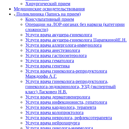
Хирургический прием
Медицинские освидетельствования
Поликлиника (Запись на прием)
Консультативный прием
Операции на ЛОР-органах без наркоза (категории
сложности)
Услуги врача акушера-гинеколога
Услуги врача акушера-гинеколога ЦарапкинойЕ.Н.
Услуги врача аллерголога-иммунолога
Услуги врача анестезиолога
Услуги врача гастроэнтеролога
Услуги врача гематолога
Услуги врача генетика
Услуги врача гинеколога-репродуктолога
Маркдорфа А.Г.
Услуги врача гинеколога-репродуктолога,
гинеколога-эндокринолога, УЗД (экспертный
класс) Ласковец Н.В.
Услуги врача дерматовенеролога
Услуги врача инфекциониста, гепатолога
Услуги врача кардиолога, терапевта
Услуги врача колопроктолога
Услуги врача невролога, рефлексотерапевта
Услуги врача нейрохирурга
Услуги врача онколога-маммолога