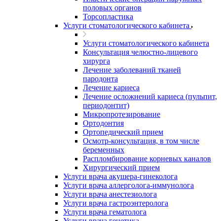
половых органов
Торсопластика
Услуги стоматологического кабинета
Услуги стоматологического кабинета
Консультация челюстно-лицевого
хирурга
Лечение заболеваний тканей
пародонта
Лечение кариеса
Лечение осложнений кариеса (пульпит,
периодонтит)
Микропротезирование
Ортодонтия
Ортопедический прием
Осмотр-консультация, в том числе
беременных
Распломбирование корневых каналов
Хирургический прием
Услуги врача акушера-гинеколога
Услуги врача аллерголога-иммунолога
Услуги врача анестезиолога
Услуги врача гастроэнтеролога
Услуги врача гематолога
Услуги врача генетика