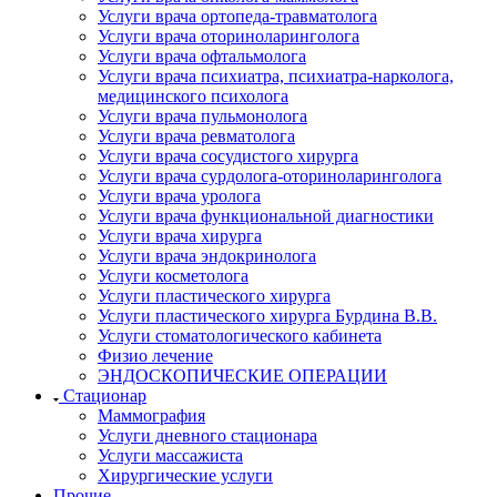
Услуги врача ортопеда-травматолога
Услуги врача оториноларинголога
Услуги врача офтальмолога
Услуги врача психиатра, психиатра-нарколога,
медицинского психолога
Услуги врача пульмонолога
Услуги врача ревматолога
Услуги врача сосудистого хирурга
Услуги врача сурдолога-оториноларинголога
Услуги врача уролога
Услуги врача функциональной диагностики
Услуги врача хирурга
Услуги врача эндокринолога
Услуги косметолога
Услуги пластического хирурга
Услуги пластического хирурга Бурдина В.В.
Услуги стоматологического кабинета
Физио лечение
ЭНДОСКОПИЧЕСКИЕ ОПЕРАЦИИ
Стационар
Маммография
Услуги дневного стационара
Услуги массажиста
Хирургические услуги
Прочие