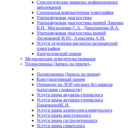
Серологические маркеры инфекционных
заболеваний
Спиральная компьютерная томография
Ультразвуковая диагностика
Ультразвуковая диагностика врачей Лаврова
В.Н., Москаленко С.А., Данильченко И.А.
Ультразвуковая диагностика врачей
Лесниковой И.Ю., Алексеева А.М.
Услуги отделения магнитно-резонансной
томографии
Хирургический прием
Медицинские освидетельствования
Поликлиника (Запись на прием)
Поликлиника (Запись на прием)
Консультативный прием
Операции на ЛОР-органах без наркоза
(категории сложности)
Услуги врача акушера-гинеколога
Услуги врача акушера-гинеколога
ЦарапкинойЕ.Н.
Услуги врача аллерголога-иммунолога
Услуги врача анестезиолога
Услуги врача гастроэнтеролога
Услуги врача гематолога