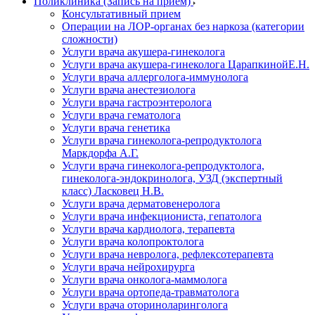
Поликлиника (Запись на прием)
Консультативный прием
Операции на ЛОР-органах без наркоза (категории
сложности)
Услуги врача акушера-гинеколога
Услуги врача акушера-гинеколога ЦарапкинойЕ.Н.
Услуги врача аллерголога-иммунолога
Услуги врача анестезиолога
Услуги врача гастроэнтеролога
Услуги врача гематолога
Услуги врача генетика
Услуги врача гинеколога-репродуктолога
Маркдорфа А.Г.
Услуги врача гинеколога-репродуктолога,
гинеколога-эндокринолога, УЗД (экспертный
класс) Ласковец Н.В.
Услуги врача дерматовенеролога
Услуги врача инфекциониста, гепатолога
Услуги врача кардиолога, терапевта
Услуги врача колопроктолога
Услуги врача невролога, рефлексотерапевта
Услуги врача нейрохирурга
Услуги врача онколога-маммолога
Услуги врача ортопеда-травматолога
Услуги врача оториноларинголога