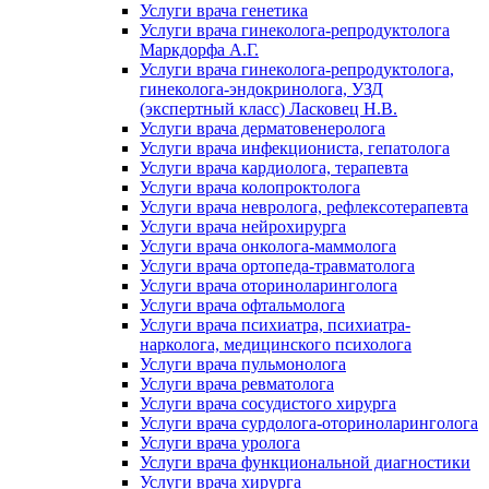
Услуги врача генетика
Услуги врача гинеколога-репродуктолога
Маркдорфа А.Г.
Услуги врача гинеколога-репродуктолога,
гинеколога-эндокринолога, УЗД
(экспертный класс) Ласковец Н.В.
Услуги врача дерматовенеролога
Услуги врача инфекциониста, гепатолога
Услуги врача кардиолога, терапевта
Услуги врача колопроктолога
Услуги врача невролога, рефлексотерапевта
Услуги врача нейрохирурга
Услуги врача онколога-маммолога
Услуги врача ортопеда-травматолога
Услуги врача оториноларинголога
Услуги врача офтальмолога
Услуги врача психиатра, психиатра-
нарколога, медицинского психолога
Услуги врача пульмонолога
Услуги врача ревматолога
Услуги врача сосудистого хирурга
Услуги врача сурдолога-оториноларинголога
Услуги врача уролога
Услуги врача функциональной диагностики
Услуги врача хирурга