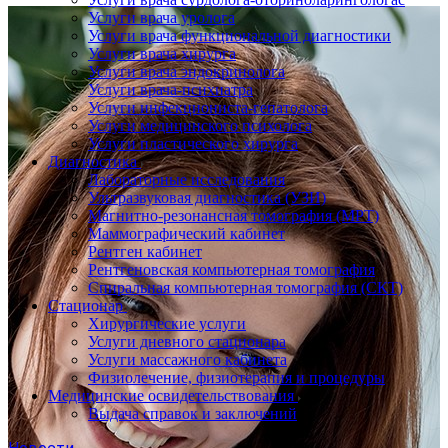
Услуги врача уролога
Услуги врача функциональной диагностики
Услуги врача хирурга
Услуги врача эндокринолога
Услуги врача-психиатра
Услуги инфекциониста-гепатолога
Услуги медицинского психолога
Услуги пластического хирурга
Диагностика
Лабораторные исследования
Ультразвуковая диагностика (УЗИ)
Магнитно-резонансная томография (МРТ)
Маммографический кабинет
Рентген кабинет
Рентгеновская компьютерная томография
Спиральная компьютерная томография (СКТ)
Стационар
Хирургические услуги
Услуги дневного стационара
Услуги массажного кабинета
Физиолечение, физиотерапия и процедуры
Медицинские освидетельствования
Выдача справок и заключений