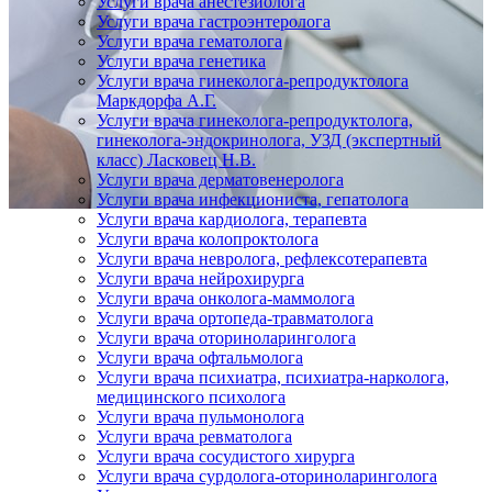
Услуги врача анестезиолога
Услуги врача гастроэнтеролога
Услуги врача гематолога
Услуги врача генетика
Услуги врача гинеколога-репродуктолога
Маркдорфа А.Г.
Услуги врача гинеколога-репродуктолога,
гинеколога-эндокринолога, УЗД (экспертный
класс) Ласковец Н.В.
Услуги врача дерматовенеролога
Услуги врача инфекциониста, гепатолога
Услуги врача кардиолога, терапевта
Услуги врача колопроктолога
Услуги врача невролога, рефлексотерапевта
Услуги врача нейрохирурга
Услуги врача онколога-маммолога
Услуги врача ортопеда-травматолога
Услуги врача оториноларинголога
Услуги врача офтальмолога
Услуги врача психиатра, психиатра-нарколога,
медицинского психолога
Услуги врача пульмонолога
Услуги врача ревматолога
Услуги врача сосудистого хирурга
Услуги врача сурдолога-оториноларинголога