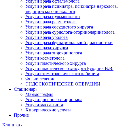
Услуги врача офтальмолога
Услуги врача психиатра, психиатра-нарколога,
медицинского психолога
Услуги врача пульмонолога
Услуги врача ревматолога
Услуги врача сосудистого хирурга
Услуги врача сурдолога-оториноларинголога
Услуги врача уролога
Услуги врача функциональной диагностики
Услуги врача хирурга
Услуги врача эндокринолога
Услуги косметолога
Услуги пластического хирурга
Услуги пластического хирурга Бурдина В.В.
Услуги стоматологического кабинета
Физио лечение
ЭНДОСКОПИЧЕСКИЕ ОПЕРАЦИИ
Стационар
Маммография
Услуги дневного стационара
Услуги массажиста
Хирургические услуги
Прочие
Клиника