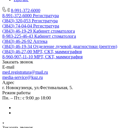
8-991-372-6000
8-991-372-6000
Регистратура
(3843) 320-053
Регистратура
(3843) 74-04-04
Регистратура
(3843) 46-19-29
Кабинет стоматолога
8-983-225-46-43
Кабинет стоматолога
(3843) 46-26-92
Аптека
(3843) 46-19-34
Отделение лучевой диагностики (рентген)
(3843) 46-27-00
МРТ, СКТ, маммография
8-960-907-11-10
МРТ, СКТ, маммография
Заказать звонок
E-mail
med.registratura@mail.ru
media-service@kuz.ru
Адрес
г. Новокузнецк, ул.Фестивальная, 5.
Режим работы
Пн. – Пт.: с 9:00 до 18:00
Заказать звонок