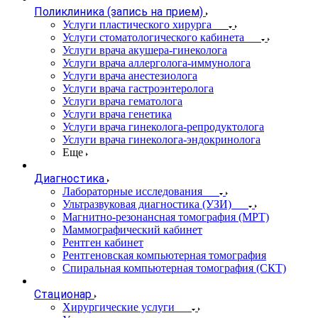
Поликлиника (запись на прием)
Услуги пластического хирурга
Услуги стоматологического кабинета
Услуги врача акушера-гинеколога
Услуги врача аллерголога-иммунолога
Услуги врача анестезиолога
Услуги врача гастроэнтеролога
Услуги врача гематолога
Услуги врача генетика
Услуги врача гинеколога-репродуктолога
Услуги врача гинеколога-эндокринолога
Еще
Диагностика
Лабораторные исследования
Ультразвуковая диагностика (УЗИ)
Магнитно-резонансная томография (МРТ)
Маммографический кабинет
Рентген кабинет
Рентгеновская компьютерная томография
Спиральная компьютерная томография (СКТ)
Стационар
Хирургические услуги