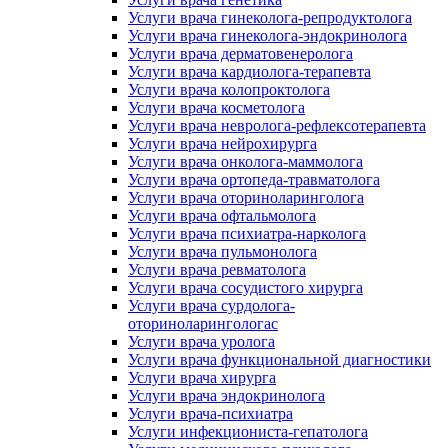
Услуги врача гинеколога-репродуктолога
Услуги врача гинеколога-эндокринолога
Услуги врача дерматовенеролога
Услуги врача кардиолога-терапевта
Услуги врача колопроктолога
Услуги врача косметолога
Услуги врача невролога-рефлексотерапевта
Услуги врача нейрохирурга
Услуги врача онколога-маммолога
Услуги врача ортопеда-травматолога
Услуги врача оториноларинголога
Услуги врача офтальмолога
Услуги врача психиатра-нарколога
Услуги врача пульмонолога
Услуги врача ревматолога
Услуги врача сосудистого хирурга
Услуги врача сурдолога-
оториноларингологас
Услуги врача уролога
Услуги врача функциональной диагностики
Услуги врача хирурга
Услуги врача эндокринолога
Услуги врача-психиатра
Услуги инфекциониста-гепатолога