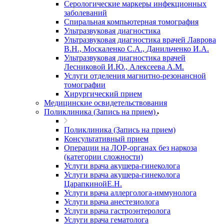
Серологические маркеры инфекционных
заболеваний
Спиральная компьютерная томография
Ультразвуковая диагностика
Ультразвуковая диагностика врачей Лаврова
В.Н., Москаленко С.А., Данильченко И.А.
Ультразвуковая диагностика врачей
Лесниковой И.Ю., Алексеева А.М.
Услуги отделения магнитно-резонансной
томографии
Хирургический прием
Медицинские освидетельствования
Поликлиника (Запись на прием)
Поликлиника (Запись на прием)
Консультативный прием
Операции на ЛОР-органах без наркоза
(категории сложности)
Услуги врача акушера-гинеколога
Услуги врача акушера-гинеколога
ЦарапкинойЕ.Н.
Услуги врача аллерголога-иммунолога
Услуги врача анестезиолога
Услуги врача гастроэнтеролога
Услуги врача гематолога