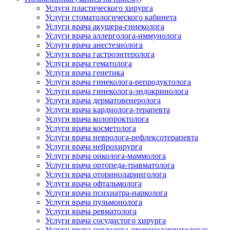
Услуги пластического хирурга
Услуги стоматологического кабинета
Услуги врача акушера-гинеколога
Услуги врача аллерголога-иммунолога
Услуги врача анестезиолога
Услуги врача гастроэнтеролога
Услуги врача гематолога
Услуги врача генетика
Услуги врача гинеколога-репродуктолога
Услуги врача гинеколога-эндокринолога
Услуги врача дерматовенеролога
Услуги врача кардиолога-терапевта
Услуги врача колопроктолога
Услуги врача косметолога
Услуги врача невролога-рефлексотерапевта
Услуги врача нейрохирурга
Услуги врача онколога-маммолога
Услуги врача ортопеда-травматолога
Услуги врача оториноларинголога
Услуги врача офтальмолога
Услуги врача психиатра-нарколога
Услуги врача пульмонолога
Услуги врача ревматолога
Услуги врача сосудистого хирурга
Услуги врача сурдолога-оториноларингологас