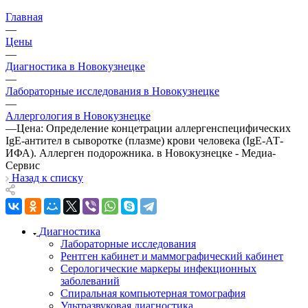
Главная
—
Цены
—
Диагностика в Новокузнецке
—
Лабораторные исследования в Новокузнецке
—
Аллергология в Новокузнецке
—
Цена: Определение концетрации аллергенспецифических
IgE-антител в сыворотке (плазме) крови человека (IgE-АТ-
ИФА). Аллерген подорожника. в Новокузнецке - Медиа-
Сервис
Назад к списку
Диагностика
Лабораторные исследования
Рентген кабинет и маммографический кабинет
Серологические маркеры инфекционных
заболеваний
Спиральная компьютерная томография
Ультразвуковая диагностика