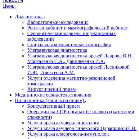
Новости
Цены
Диагностика
Лабораторные исследования
Рентген кабинет и маммографический кабинет
Серологические маркеры инфекционных
заболеваний
Спиральная компьютерная томография
Ультразвуковая диагностика
Ультразвуковая диагностика врачей Лаврова В.Н.,
Москаленко С.А., Данильченко И.А.
Ультразвуковая диагностика врачей Лесниковой
И.Ю., Алексеева А.М.
Услуги отделения магнитно-резонансной
томографии
Хирургический прием
Медицинские освидетельствования
Поликлиника (Запись на прием)
Консультативный прием
Операции на ЛОР-органах без наркоза (категории
сложности)
Услуги врача акушера-гинеколога
Услуги врача акушера-гинеколога ЦарапкинойЕ.Н.
Услуги врача аллерголога-иммунолога