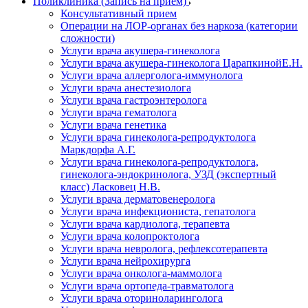
Поликлиника (Запись на прием)
Консультативный прием
Операции на ЛОР-органах без наркоза (категории
сложности)
Услуги врача акушера-гинеколога
Услуги врача акушера-гинеколога ЦарапкинойЕ.Н.
Услуги врача аллерголога-иммунолога
Услуги врача анестезиолога
Услуги врача гастроэнтеролога
Услуги врача гематолога
Услуги врача генетика
Услуги врача гинеколога-репродуктолога
Маркдорфа А.Г.
Услуги врача гинеколога-репродуктолога,
гинеколога-эндокринолога, УЗД (экспертный
класс) Ласковец Н.В.
Услуги врача дерматовенеролога
Услуги врача инфекциониста, гепатолога
Услуги врача кардиолога, терапевта
Услуги врача колопроктолога
Услуги врача невролога, рефлексотерапевта
Услуги врача нейрохирурга
Услуги врача онколога-маммолога
Услуги врача ортопеда-травматолога
Услуги врача оториноларинголога