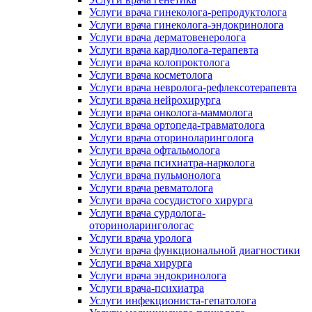
Услуги врача гинеколога-репродуктолога
Услуги врача гинеколога-эндокринолога
Услуги врача дерматовенеролога
Услуги врача кардиолога-терапевта
Услуги врача колопроктолога
Услуги врача косметолога
Услуги врача невролога-рефлексотерапевта
Услуги врача нейрохирурга
Услуги врача онколога-маммолога
Услуги врача ортопеда-травматолога
Услуги врача оториноларинголога
Услуги врача офтальмолога
Услуги врача психиатра-нарколога
Услуги врача пульмонолога
Услуги врача ревматолога
Услуги врача сосудистого хирурга
Услуги врача сурдолога-
оториноларингологас
Услуги врача уролога
Услуги врача функциональной диагностики
Услуги врача хирурга
Услуги врача эндокринолога
Услуги врача-психиатра
Услуги инфекциониста-гепатолога