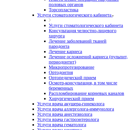
половых органов
Торсопластика
Услуги стоматологического кабинета
Услуги стоматологического кабинета
Консультация челюстно-лицевого
хирурга
Лечение заболеваний тканей
пародонта
Лечение кариеса
Лечение осложнений кариеса (пульпит,
периодонтит)
Микропротезирование
Ортодонтия
Ортопедический прием
Осмотр-консультация, в том числе
беременных
Распломбирование корневых каналов
Хирургический прием
Услуги врача акушера-гинеколога
Услуги врача аллерголога-иммунолога
Услуги врача анестезиолога
Услуги врача гастроэнтеролога
Услуги врача гематолога
Услуги врача генетика