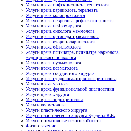
Услуги врача инфекциониста, гепатолога
Услуги врача кардиолога, терапевта
Услуги врача колопроктолога
Услуги врача невролога, рефлексотерапевта
Услуги врача нейрохирурга
Услуги врача онколога-маммолога
Услуги врача ортопеда-травматолога
Услуги врача оториноларинголога
Услуги врача офтальмолога
Услуги врача психиатра, психиатра-нарколога,
медицинского психолога
Услуги врача пульмонолога
Услуги врача ревматолога
Услуги врача сосудистого хирурга
Услуги врача сурдолога-оториноларинголога
Услуги врача уролога
Услуги врача функциональной диагностики
Услуги врача хирурга
Услуги врача эндокринолога
Услуги косметолога
Услуги пластического хирурга
Услуги пластического хирурга Бурдина В.В.
Услуги стоматологического кабинета
Физио лечение