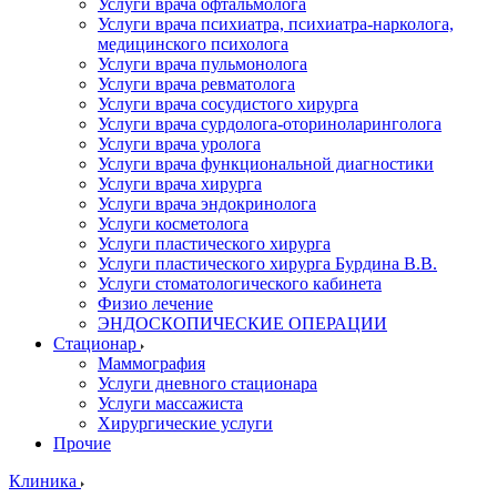
Услуги врача офтальмолога
Услуги врача психиатра, психиатра-нарколога,
медицинского психолога
Услуги врача пульмонолога
Услуги врача ревматолога
Услуги врача сосудистого хирурга
Услуги врача сурдолога-оториноларинголога
Услуги врача уролога
Услуги врача функциональной диагностики
Услуги врача хирурга
Услуги врача эндокринолога
Услуги косметолога
Услуги пластического хирурга
Услуги пластического хирурга Бурдина В.В.
Услуги стоматологического кабинета
Физио лечение
ЭНДОСКОПИЧЕСКИЕ ОПЕРАЦИИ
Стационар
Маммография
Услуги дневного стационара
Услуги массажиста
Хирургические услуги
Прочие
Клиника