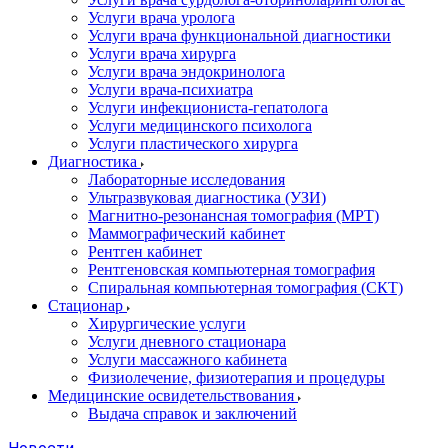
Услуги врача уролога
Услуги врача функциональной диагностики
Услуги врача хирурга
Услуги врача эндокринолога
Услуги врача-психиатра
Услуги инфекциониста-гепатолога
Услуги медицинского психолога
Услуги пластического хирурга
Диагностика
Лабораторные исследования
Ультразвуковая диагностика (УЗИ)
Магнитно-резонансная томография (МРТ)
Маммографический кабинет
Рентген кабинет
Рентгеновская компьютерная томография
Спиральная компьютерная томография (СКТ)
Стационар
Хирургические услуги
Услуги дневного стационара
Услуги массажного кабинета
Физиолечение, физиотерапия и процедуры
Медицинские освидетельствования
Выдача справок и заключений