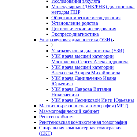
Исследования эякулята
Молекулярная (ДНК/РНК) диагностика
методом ПЦР
Общеклинические исследования
Установление родства
Цитологические исследования
Экспресс-диагностика
Ультразвуковая диагностика (УЗИ)
Ультразвуковая диагностика (УЗИ)
УЗИ врача высшей категории
Москаленко Сергея Александровича
УЗИ врача высшей категории
Алексеева Андрея Михайловича
УЗИ врача Данильченко Ивана
Юрьевича
УЗИ врача Лаврова Виталия
Николаевича
УЗИ врача Лесниковой Инги Юрьевны
Магнитно-резонансная томография (МРТ)
Маммографический кабинет
Рентген кабинет
Рентгеновская компьютерная томография
Спиральная компьютерная томография
(СКТ)