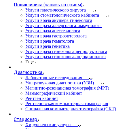
Поликлиника (запись на прием)
Услуги пластического хирурга
Услуги стоматологического кабинета
Услуги врача акушера-гинеколога
Услуги врача аллерголога-иммунолога
Услуги врача анестезиолога
Услуги врача гастроэнтеролога
Услуги врача гематолога
Услуги врача генетика
Услуги врача гинеколога-репродуктолога
Услуги врача гинеколога-эндокринолога
Еще
Диагностика
Лабораторные исследования
Ультразвуковая диагностика (УЗИ)
Магнитно-резонансная томография (МРТ)
Маммографический кабинет
Рентген кабинет
Рентгеновская компьютерная томография
Спиральная компьютерная томография (СКТ)
Стационар
Хирургические услуги