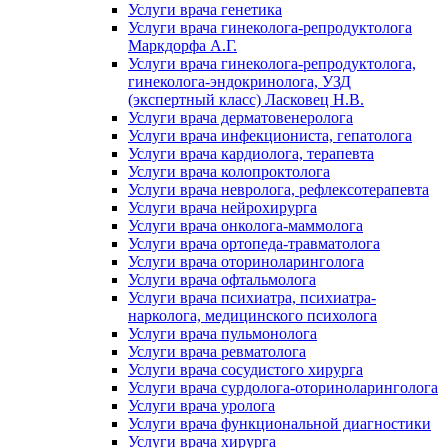
Услуги врача генетика
Услуги врача гинеколога-репродуктолога
Маркдорфа А.Г.
Услуги врача гинеколога-репродуктолога,
гинеколога-эндокринолога, УЗД
(экспертный класс) Ласковец Н.В.
Услуги врача дерматовенеролога
Услуги врача инфекциониста, гепатолога
Услуги врача кардиолога, терапевта
Услуги врача колопроктолога
Услуги врача невролога, рефлексотерапевта
Услуги врача нейрохирурга
Услуги врача онколога-маммолога
Услуги врача ортопеда-травматолога
Услуги врача оториноларинголога
Услуги врача офтальмолога
Услуги врача психиатра, психиатра-
нарколога, медицинского психолога
Услуги врача пульмонолога
Услуги врача ревматолога
Услуги врача сосудистого хирурга
Услуги врача сурдолога-оториноларинголога
Услуги врача уролога
Услуги врача функциональной диагностики
Услуги врача хирурга