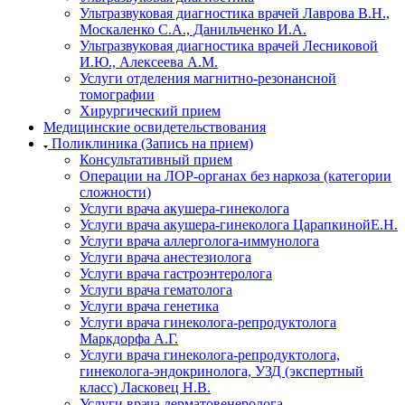
Ультразвуковая диагностика врачей Лаврова В.Н.,
Москаленко С.А., Данильченко И.А.
Ультразвуковая диагностика врачей Лесниковой
И.Ю., Алексеева А.М.
Услуги отделения магнитно-резонансной
томографии
Хирургический прием
Медицинские освидетельствования
Поликлиника (Запись на прием)
Консультативный прием
Операции на ЛОР-органах без наркоза (категории
сложности)
Услуги врача акушера-гинеколога
Услуги врача акушера-гинеколога ЦарапкинойЕ.Н.
Услуги врача аллерголога-иммунолога
Услуги врача анестезиолога
Услуги врача гастроэнтеролога
Услуги врача гематолога
Услуги врача генетика
Услуги врача гинеколога-репродуктолога
Маркдорфа А.Г.
Услуги врача гинеколога-репродуктолога,
гинеколога-эндокринолога, УЗД (экспертный
класс) Ласковец Н.В.
Услуги врача дерматовенеролога