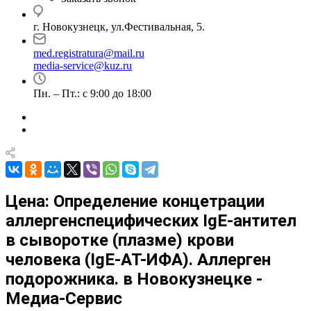
г. Новокузнецк, ул.Фестивальная, 5.
med.registratura@mail.ru
media-service@kuz.ru
Пн. – Пт.: с 9:00 до 18:00
Цена: Определение концетрации
аллергенспецифических IgE-антител
в сыворотке (плазме) крови
человека (IgE-АТ-ИФА). Аллерген
подорожника. в Новокузнецке -
Медиа-Сервис