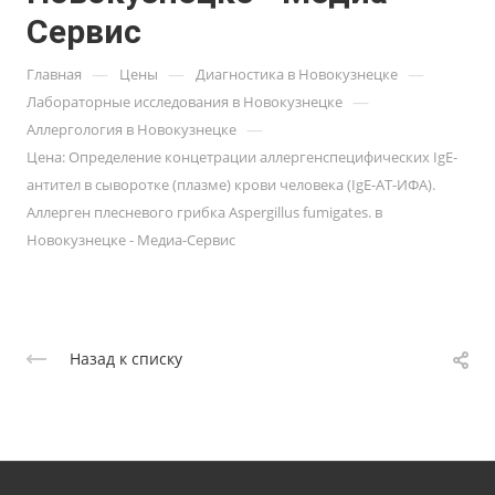
Сервис
—
—
—
Главная
Цены
Диагностика в Новокузнецке
—
Лабораторные исследования в Новокузнецке
—
Аллергология в Новокузнецке
Цена: Определение концетрации аллергенспецифических IgE-
антител в сыворотке (плазме) крови человека (IgE-АТ-ИФА).
Аллерген плесневого грибка Aspergillus fumigates. в
Новокузнецке - Медиа-Сервис
Назад к списку