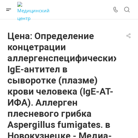
Цена: Определение
концетрации
аллергенспецифических
IgE-антител в
сыворотке (плазме)
крови человека (IgE-АТ-
ИФА). Аллерген
плесневого грибка
Aspergillus fumigates. в
Новокузнецке - Медиа-