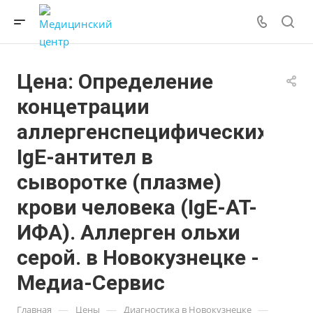
Цена: Определение
концетрации
аллергенспецифических
IgE-антител в
сыворотке (плазме)
крови человека (IgE-АТ-
ИФА). Аллерген ольхи
серой. в Новокузнецке -
Медиа-Сервис
—
—
—
Главная
Цены
Диагностика в Новокузнецке