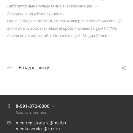
—
Лабораторные исследования в Новокузнецке
—
Аллергология в Новокузнецке
Цена: Определение концетрации аллергенспецифических IgE-
антител в сыворотке (плазме) крови человека (IgE-АТ-ИФА).
Аллерген ольхи серой. в Новокузнецке - Медиа-Сервис
Назад к списку
8-991-372-6000
Заказать звонок
med.registratura@mail.ru
media-service@kuz.ru