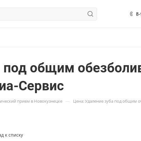
8
а под общим обезболи
иа-Сервис
—
ический прием в Новокузнецке
Цена: Удаление зуба под общим о
ад к списку