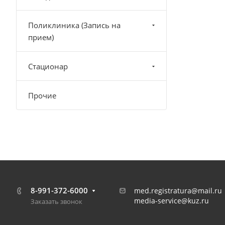
Поликлиника (Запись на
прием)
Стационар
Прочие
8-991-372-6000
med.registratura@mail.ru
media-service@kuz.ru
Заказать звонок