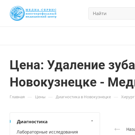
Цена: Удаление зуб
Новокузнецке - Мед
—
—
—
Главная
Цены
Диагностика в Новокузнецке
Хирург
Диагностика
Наз
Лабораторные исследования